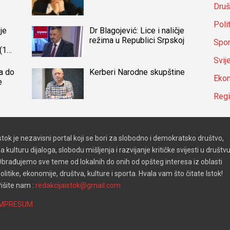
Druš
Poli
je
Dr Blagojević: Lice i naličje
režima u Republici Srpskoj
Spor
(14)
a
Svij
a do
Kerberi Narodne skupštine
Ekon
e
Reg
stok je nezavisni portal koji se bori za slobodno i demokratsko društvo,
a kulturu dijaloga, slobodu mišljenja i razvijanje kritičke svijesti u društvu
brađujemo sve teme od lokalnih do onih od opšteg interesa iz oblasti
olitike, ekonomije, društva, kulture i sporta. Hvala vam što čitate Istok!
išite nam :
redakcijaistok@gmail.com
IMPRESUM