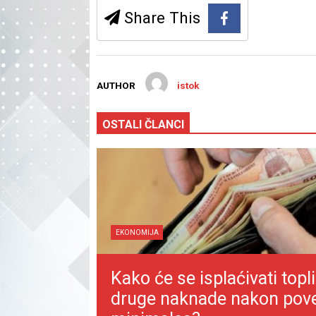
Share This
AUTHOR
istok
OSTALI ČLANCI
EKONOMIJA
Kako će se isplaćivati topli
druge naknade nakon pov