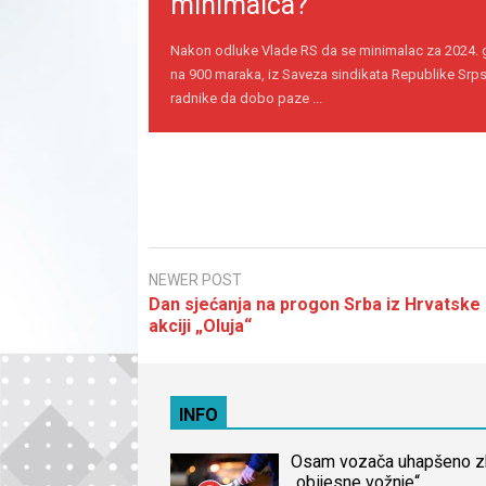
minimalca?
Nakon odluke Vlade RS da se minimalac za 2024.
na 900 maraka, iz Saveza sindikata Republike Srps
radnike da dobo paze ...
NEWER POST
Dan sjećanja na progon Srba iz Hrvatske
akciji „Oluja“
INFO
Osam vozača uhapšeno 
„obijesne vožnje“