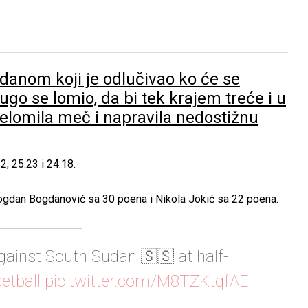
danom koji je odlučivao ko će se
dugo se lomio, da bi tek krajem treće i u
prelomila meč i napravila nedostižnu
2; 25:23 i 24:18.
li Bogdan Bogdanović sa 30 poena i Nikola Jokić sa 22 poena.
gainst South Sudan 🇸🇸 at half-
etball
pic.twitter.com/M8TZKtqfAE