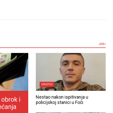
JOŠ
DRUŠTVO
Nestao nakon ispitivanja u
 obrok i
policijskoj stanici u Foči
ećanja