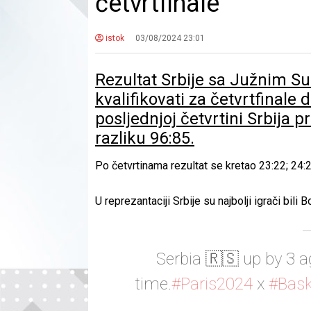
četvrtfinale
istok
03/08/2024 23:01
Rezultat Srbije sa Južnim Su
kvalifikovati za četvrtfinale 
posljednjoj četvrtini Srbija 
razliku 96:85.
Po četvrtinama rezultat se kretao 23:22; 24:2
U reprezantaciji Srbije su najbolji igrači bi
Serbia 🇷🇸 up by 3 a
time.
#Paris2024
x
#Bask