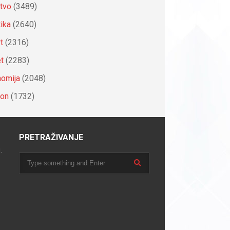
tvo
(3489)
tika
(2640)
t
(2316)
et
(2283)
omija
(2048)
ion
(1732)
PRETRAŽIVANJE
.