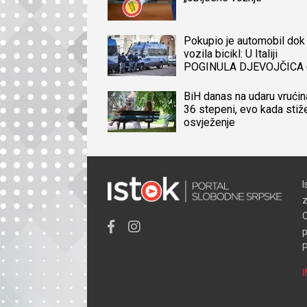
Pokupio je automobil dok 
vozila bicikl: U Italiji
POGINULA DJEVOJČICA 
iz BiH, naređena obdukcij
tijela
BiH danas na udaru vrućin
36 stepeni, evo kada stiž
osvježenje
I
z
O
p
P