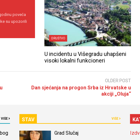
 godinu poveća
ke su upozorili
DRUŠTVO
U incidentu u Višegradu uhapšeni
visoki lokalni funkcioneri
OLDER POST
 u
Dan sjećanja na progon Srba iz Hrvatske u
akciji „Oluja“
STAV
KA
VIŠE
VIŠE
zbog
Grad Slučaj
Izdv