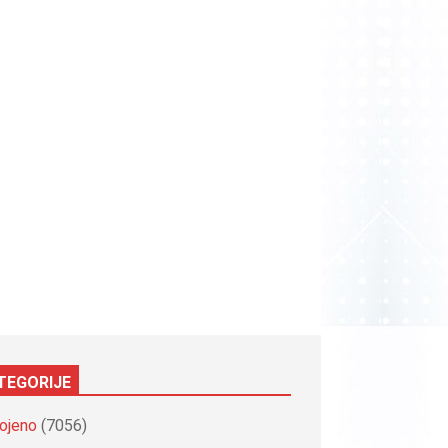
TEGORIJE
ojeno
(7056)