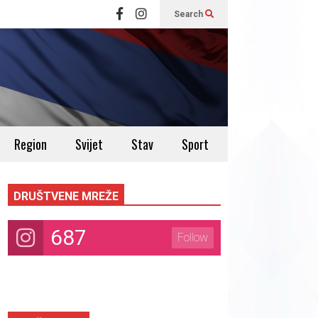
Search
Region
Svijet
Stav
Sport
DRUŠTVENE MREŽE
687
Follow