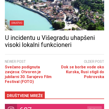
DRUŠTVO
U incidentu u Višegradu uhapšeni
visoki lokalni funkcioneri
NEWER POST
OLDER POST
Svečano podignuta
Dok se borbe vode oko
zavjesa: Otvoren je
Kurska, Rusi stigli do
jubilarni 30. Sarajevo Film
Pokrovska
Festival (FOTO)
DRUŠTVENE MREŽE