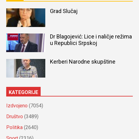
Grad Slučaj
Dr Blagojević: Lice i naličje režima
u Republici Srpskoj
Kerberi Narodne skupštine
KATEGORIJE
Izdvojeno
(7054)
Društvo
(3489)
Politika
(2640)
Sport
(2316)