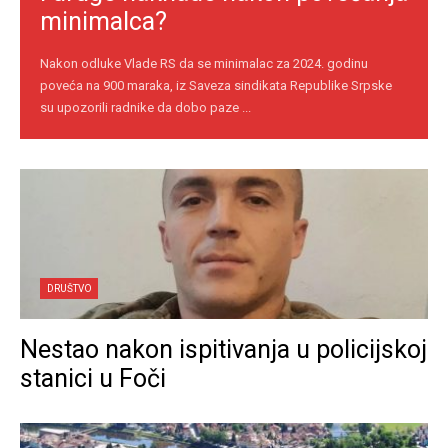
minimalca?
Nakon odluke Vlade RS da se minimalac za 2024. godinu
poveća na 900 maraka, iz Saveza sindikata Republike Srpske
su upozorili radnike da dobo paze ...
DRUŠTVO
Nestao nakon ispitivanja u policijskoj
stanici u Foči