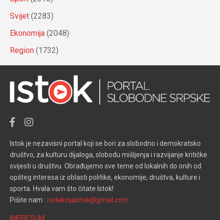
Svijet
(2283)
Ekonomija
(2048)
Region
(1732)
Istok je nezavisni portal koji se bori za slobodno i demokratsko
društvo, za kulturu dijaloga, slobodu mišljenja i razvijanje kritičke
svijesti u društvu. Obrađujemo sve teme od lokalnih do onih od
opšteg interesa iz oblasti politike, ekonomije, društva, kulture i
sporta. Hvala vam što čitate Istok!
Pišite nam :
redakcijaistok@gmail.com
IMPRESUM