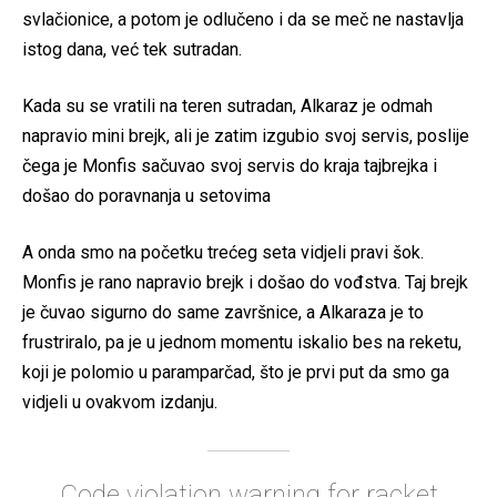
svlačionice, a potom je odlučeno i da se meč ne nastavlja
istog dana, već tek sutradan.
Kada su se vratili na teren sutradan, Alkaraz je odmah
napravio mini brejk, ali je zatim izgubio svoj servis, poslije
čega je Monfis sačuvao svoj servis do kraja tajbrejka i
došao do poravnanja u setovima
A onda smo na početku trećeg seta vidjeli pravi šok.
Monfis je rano napravio brejk i došao do vođstva. Taj brejk
je čuvao sigurno do same završnice, a Alkaraza je to
frustriralo, pa je u jednom momentu iskalio bes na reketu,
koji je polomio u paramparčad, što je prvi put da smo ga
vidjeli u ovakvom izdanju.
Code violation warning for racket