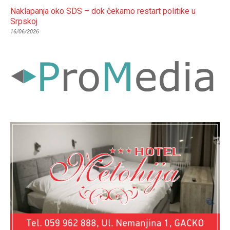
Naklapanja oko SDS – dok čekamo restart politike u
Srpskoj
16/06/2026