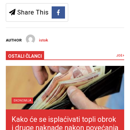
Share This
AUTHOR
istok
OSTALI ČLANCI
JOŠ
EKONOMIJA
Kako će se isplaćivati topli obrok
i druge naknade nakon povećanja