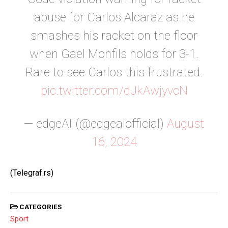
abuse for Carlos Alcaraz as he
smashes his racket on the floor
when Gael Monfils holds for 3-1.
Rare to see Carlos this frustrated.
pic.twitter.com/dJkAwjyvcN
— edgeAI (@edgeaiofficial)
August
16, 2024
(Telegraf.rs)
CATEGORIES
Sport