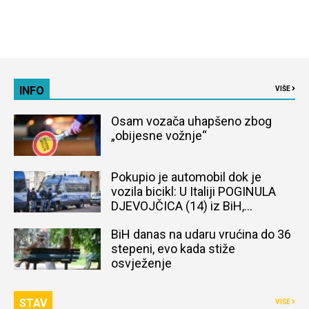
INFO
VIŠE
Osam vozača uhapšeno zbog
„obijesne vožnje“
Pokupio je automobil dok je
vozila bicikl: U Italiji POGINULA
DJEVOJČICA (14) iz BiH,
naređena obdukcija tijela
BiH danas na udaru vrućina do 36
stepeni, evo kada stiže
osvježenje
STAV
VIŠE