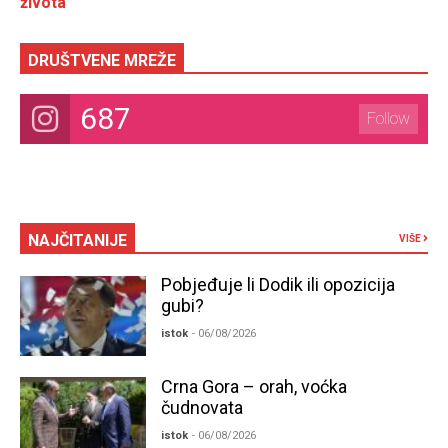
života
DRUŠTVENE MREŽE
687
Follow
NAJČITANIJE
VIŠE
Pobjeđuje li Dodik ili opozicija
gubi?
istok
- 06/08/2026
Crna Gora – orah, voćka
čudnovata
istok
- 06/08/2026