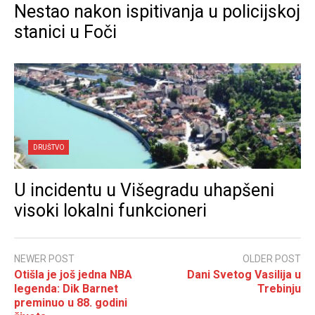
Nestao nakon ispitivanja u policijskoj
stanici u Foči
DRUŠTVO
U incidentu u Višegradu uhapšeni
visoki lokalni funkcioneri
NEWER POST
OLDER POST
Otišla je još jedna NBA
Dani Svetog Vasilija u
legenda: Dik Barnet
Trebinju
preminuo u 88. godini