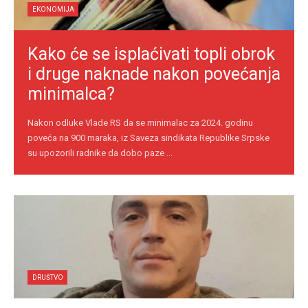
EKONOMIJA
Kako će se isplaćivati topli obrok
i druge naknade nakon povećanja
minimalca?
Nakon odluke Vlade RS da se minimalac za 2024. godinu
poveća na 900 maraka, iz Saveza sindikata Republike Srpske
su upozorili radnike da dobo paze ...
DRUŠTVO