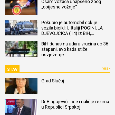
Osam vozača uhapšeno zbog
„obijesne vožnje“
Pokupio je automobil dok je
vozila bicikl: U Italiji POGINULA
DJEVOJČICA (14) iz BiH,
naređena obdukcija tijela
BiH danas na udaru vrućina do 36
stepeni, evo kada stiže
osvježenje
STAV
VIŠE
Grad Slučaj
Dr Blagojević: Lice i naličje režima
u Republici Srpskoj