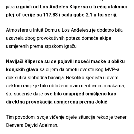
jutra
izgubili od Los Anđeles Klipersa u trećoj utakmici
plej-of serije sa 117:83 i sada gube 2:1 u toj seriji.
Atmosfera u Intuit Domu u Los Anđelesu je dodatno bila
uzavrela zbog provokativnih poteza domaće ekipe
usmjerenih prema srpskom igraču.
Navijači Klipersa su se pojavili noseći maske u obliku
konjskih glava
sa ciljem da ometu dvostrukog MVP-a
dok šutira slobodna bacanja. Nekoliko sjedišta u ovom
sektoru ranije je bilo obloženo ovim neobičnim maskama,
što sugeriše da je
sve bilo unaprijed smišljeno kao
direktna provokacija usmjerena prema Jokić
Tim povodom, svoje viđenje cijele situacije rekao je trener
Denvera Dejvid Adelman.