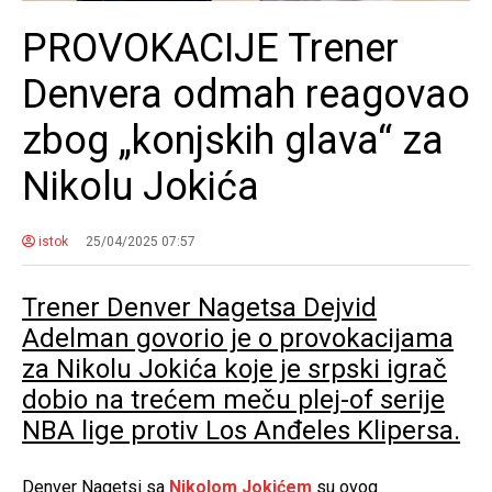
PROVOKACIJE Trener
Denvera odmah reagovao
zbog „konjskih glava“ za
Nikolu Jokića
istok
25/04/2025 07:57
Trener Denver Nagetsa Dejvid
Adelman govorio je o provokacijama
za Nikolu Jokića koje je srpski igrač
dobio na trećem meču plej-of serije
NBA lige protiv Los Anđeles Klipersa.
Denver Nagetsi sa
Nikolom Jokićem
su ovog