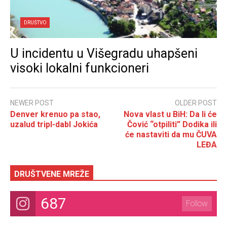
DRUŠTVO
U incidentu u Višegradu uhapšeni
visoki lokalni funkcioneri
NEWER POST
OLDER POST
Denver krenuo pa stao,
Nova vlast u BiH: Da li će
uzalud tripl-dabl Jokića
Čović “otpiliti” Dodika ili
će nastaviti da mu ČUVA
LEĐA
DRUŠTVENE MREŽE
687
Follow