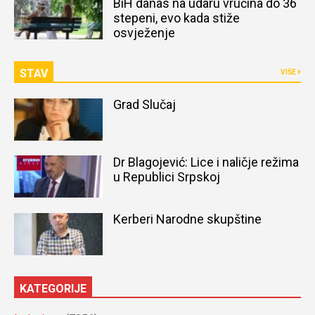
BiH danas na udaru vrućina do 36
stepeni, evo kada stiže
osvježenje
STAV
VIŠE
Grad Slučaj
Dr Blagojević: Lice i naličje režima
u Republici Srpskoj
Kerberi Narodne skupštine
KATEGORIJE