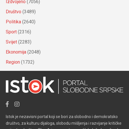
Izdvojeno
(7056)
Društvo
(3489)
Politika
(2640)
Sport
(2316)
Svijet
(2283)
Ekonomija
(2048)
Region
(1732)
Istok je nezavisni portal koji se bori za slobodno i demokratsko
društvo, za kulturu dijaloga, slobodu mišljenja i razvijanje kritičke