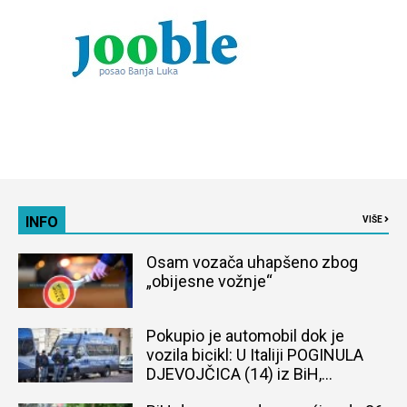
INFO
VIŠE
Osam vozača uhapšeno zbog
„obijesne vožnje“
Pokupio je automobil dok je
vozila bicikl: U Italiji POGINULA
DJEVOJČICA (14) iz BiH,
naređena obdukcija tijela