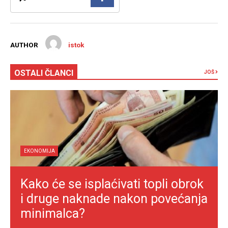
AUTHOR
istok
OSTALI ČLANCI
JOŠ
EKONOMIJA
Kako će se isplaćivati topli obrok
i druge naknade nakon povećanja
minimalca?