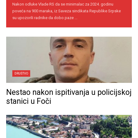
Nakon odluke Vlade RS da se minimalac za 2024. godinu
poveća na 900 maraka, iz Saveza sindikata Republike Srpske
su upozorili radnike da dobo paze ...
DRUŠTVO
Nestao nakon ispitivanja u policijskoj
stanici u Foči