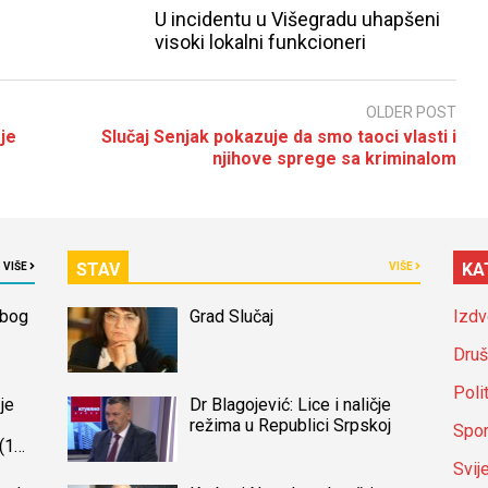
U incidentu u Višegradu uhapšeni
visoki lokalni funkcioneri
OLDER POST
 je
Slučaj Senjak pokazuje da smo taoci vlasti i
njihove sprege sa kriminalom
STAV
KA
VIŠE
VIŠE
zbog
Grad Slučaj
Izdv
Druš
Poli
je
Dr Blagojević: Lice i naličje
režima u Republici Srpskoj
Spor
(14)
a
Svij