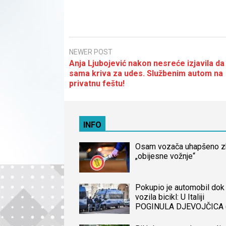
NEWER POST
Anja Ljubojević nakon nesreće izjavila da
sama kriva za udes. Službenim autom na
privatnu feštu!
INFO
Osam vozača uhapšeno 
„obijesne vožnje“
Pokupio je automobil dok 
vozila bicikl: U Italiji
POGINULA DJEVOJČICA 
iz BiH, naređena obdukcij
tijela