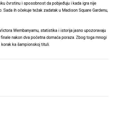
iku čvrstinu i sposobnost da pobjeđuju i kada igra nije
o. Sada ih očekuje težak zadatak u Madison Square Gardenu,
ictora Wembanyamu, statistika i istorija jasno upozoravaju
ti finale nakon dva početna domaća poraza. Zbog toga mnogi
korak ka šampionskoj tituli.