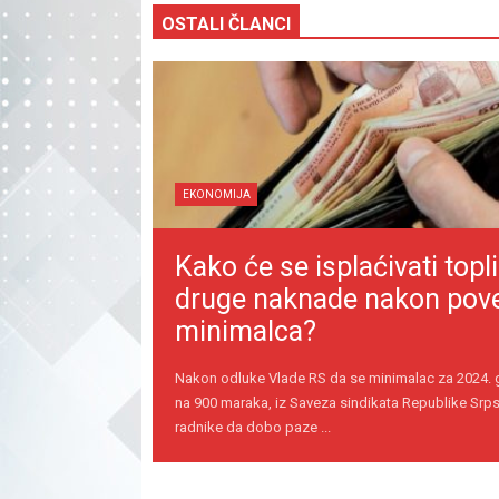
OSTALI ČLANCI
EKONOMIJA
Kako će se isplaćivati topli
druge naknade nakon pov
minimalca?
Nakon odluke Vlade RS da se minimalac za 2024.
na 900 maraka, iz Saveza sindikata Republike Srps
radnike da dobo paze ...