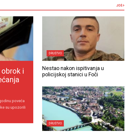
JOŠ
DRUŠTVO
Nestao nakon ispitivanja u
 obrok i
policijskoj stanici u Foči
ećanja
 godinu poveća
ke su upozorili
DRUŠTVO