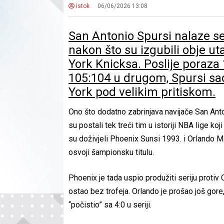
istok
06/06/2026 13:08
San Antonio Spursi nalaze se
nakon što su izgubili obje 
York Knicksa. Poslije poraz
105:104 u drugom, Spursi sada
York pod velikim pritiskom.
Ono što dodatno zabrinjava navijače San Antonij
su postali tek treći tim u istoriji NBA lige koj
su doživjeli Phoenix Sunsi 1993. i Orlando Ma
osvoji šampionsku titulu.
Phoenix je tada uspio produžiti seriju protiv
ostao bez trofeja. Orlando je prošao još g
“počistio” sa 4:0 u seriji.