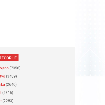
TEGORIJE
ojeno
(7056)
tvo
(3489)
tika
(2640)
t
(2316)
et
(2283)