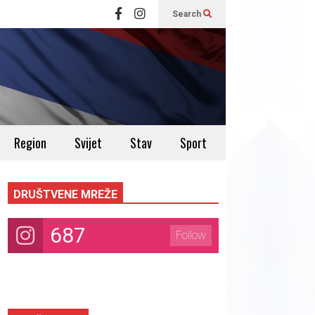
Search
Region
Svijet
Stav
Sport
DRUŠTVENE MREŽE
687
Follow