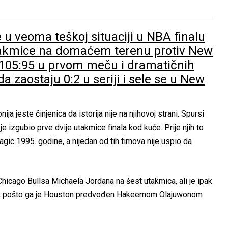
 u veoma teškoj situaciji u NBA finalu
utakmice na domaćem terenu protiv New
a 105:95 u prvom meču i dramatičnih
 zaostaju 0:2 u seriji i sele se u New
a jeste činjenica da istorija nije na njihovoj strani. Spursi
i je izgubio prve dvije utakmice finala kod kuće. Prije njih to
gic 1995. godine, a nijedan od tih timova nije uspio da
 Chicago Bullsa Michaela Jordana na šest utakmica, ali je ipak
ore, pošto ga je Houston predvođen Hakeemom Olajuwonom