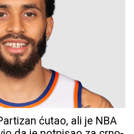
Partizan ćutao, ali je NBA
io da je potpisao za crno-