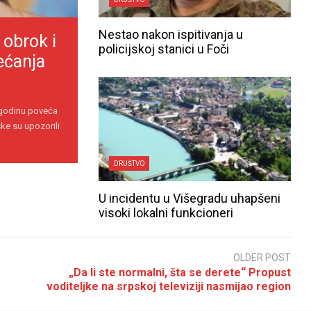
Nestao nakon ispitivanja u
 obrok i
policijskoj stanici u Foči
ećanja
 godinu poveća
ke su upozorili
DRUŠTVO
U incidentu u Višegradu uhapšeni
visoki lokalni funkcioneri
OLDER POST
„Da li ste normalni, šta se derete“ Propust
voditeljke na srpskoj televiziji nasmijao region