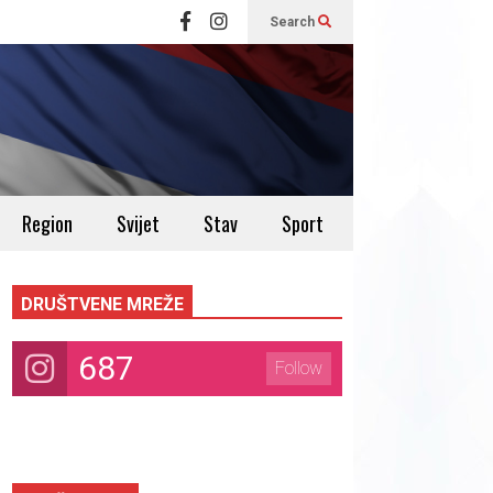
Search
Region
Svijet
Stav
Sport
DRUŠTVENE MREŽE
687
Follow