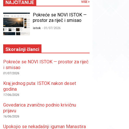
NAJČITANIJE
VIŠE
Pokreće se NOVI ISTOK —
prostor za riječ i smisao
istok
- 01/07/2026
Skorašnji članci
Pokreće se NOVI ISTOK — prostor za riječ
i smisao
01/07/2026
Kraj jednog puta: ISTOK nakon deset
godina
17/06/2026
Govedarica zvanično podnio krivičnu
prijavu
16/06/2026
Upokojio se nekadašnji iguman Manastira