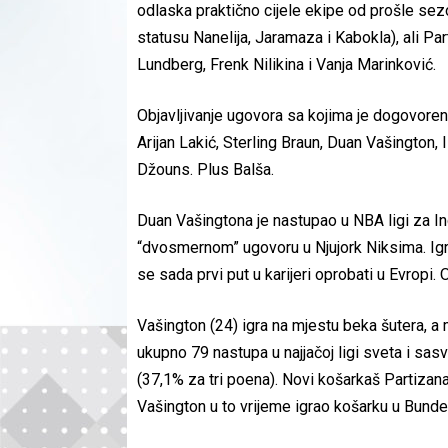
odlaska praktično cijele ekipe od prošle sez
statusu Nanelija, Jaramaza i Kabokla), ali Par
Lundberg, Frenk Nilikina i Vanja Marinković.
Objavljivanje ugovora sa kojima je dogovoren
Arijan Lakić, Sterling Braun, Duan Vašington, 
Džouns. Plus Balša.
Duan Vašingtona je nastupao u NBA ligi za Ind
“dvosmernom” ugovoru u Njujork Niksima. Igrao
se sada prvi put u karijeri oprobati u Evropi
Vašington (24) igra na mjestu beka šutera, a
ukupno 79 nastupa u najjačoj ligi sveta i sas
(37,1% za tri poena). Novi košarkaš Partizan
Vašington u to vrijeme igrao košarku u Bunde