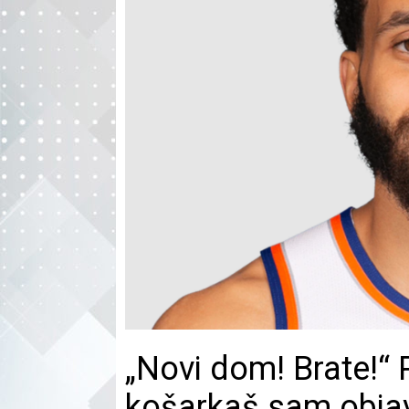
„Novi dom! Brate!“ 
košarkaš sam objav