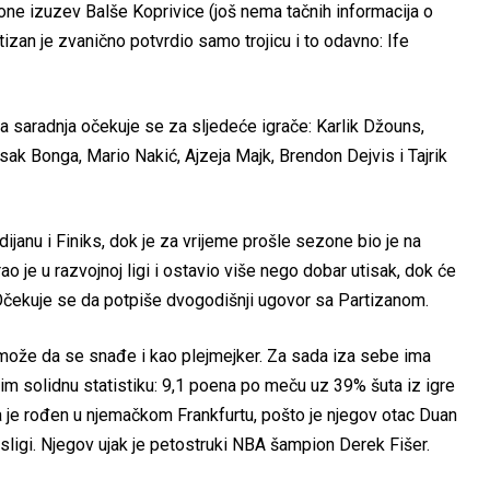
one izuzev Balše Koprivice (još nema tačnih informacija o
tizan je zvanično potvrdio samo trojicu i to odavno: Ife
a saradnja očekuje se za sljedeće igrače: Karlik Džouns,
Isak Bonga, Mario Nakić, Ajzeja Majk, Brendon Dejvis i Tajrik
ijanu i Finiks, dok je za vrijeme prošle sezone bio je na
 je u razvojnoj ligi i ostavio više nego dobar utisak, dok će
. Očekuje se da potpiše dvogodišnji ugovor sa Partizanom.
 može da se snađe i kao plejmejker. Za sada iza sebe ima
vim solidnu statistiku: 9,1 poena po meču uz 39% šuta iz igre
a je rođen u njemačkom Frankfurtu, pošto je njegov otac Duan
sligi. Njegov ujak je petostruki NBA šampion Derek Fišer.