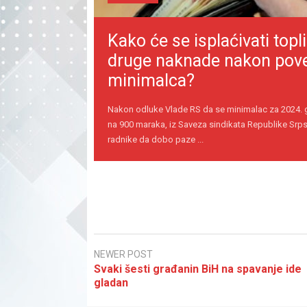
Kako će se isplaćivati topli
druge naknade nakon pov
minimalca?
Nakon odluke Vlade RS da se minimalac za 2024.
na 900 maraka, iz Saveza sindikata Republike Srps
radnike da dobo paze ...
NEWER POST
Svaki šesti građanin BiH na spavanje ide
gladan