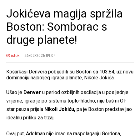
Jokićeva magija spržila
Boston: Somborac s
druge planete!
istok
26/02/2026 09:04
Košarkaši Denvera pobijedili su Boston sa 103:84, uz novu
dominaciju najboljeg igrača planete, Nikole Jokića.
Ušao je
Denver
u period ozbiljnih oscilacija u posljednje
vrijeme, igrao je po sistemu toplo-hladno, nije baš ni Ol-
star pauza prijala
Nikoli Jokiću,
pa je Boston predstavljao
idealnu priliku za trzaj.
Ovaj put, Adelman nije imao na raspolaganju Gordona,