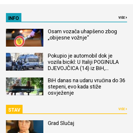
INFO
VIŠE
Osam vozača uhapšeno zbog
„obijesne vožnje“
Pokupio je automobil dok je
vozila bicikl: U Italiji POGINULA
DJEVOJČICA (14) iz BiH,
naređena obdukcija tijela
BiH danas na udaru vrućina do 36
stepeni, evo kada stiže
osvježenje
STAV
VIŠE
Grad Slučaj