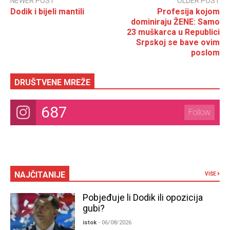
NEWER POST
OLDER POST
Dodik i bijeli mantili
Profesija kojom
dominiraju ŽENE: Samo
23 muškarca u Republici
Srpskoj se bave ovim
poslom
DRUŠTVENE MREŽE
687
Follow
NAJČITANIJE
VIŠE
Pobjeđuje li Dodik ili opozicija
gubi?
istok
- 06/08/2026