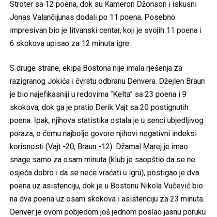
Stroter sa 12 poena, dok su Kameron Džonson i iskusni
Jonas Valančijunas dodali po 11 poena. Posebno
impresivan bio je litvanski centar, koji je svojih 11 poena i
6 skokova upisao za 12 minuta igre.
S druge strane, ekipa Bostona nije imala rješenja za
razigranog Jokića i čvrstu odbranu Denvera. Džejlen Braun
je bio najefikasniji u redovima “Kelta” sa 23 poena i 9
skokova, dok ga je pratio Derik Vajt sa 20 postignutih
poena. Ipak, njihova statistika ostala je u senci ubjedljivog
poraza, o čemu najbolje govore njihovi negativni indeksi
korisnosti (Vajt -20, Braun -12). Džamal Marej je imao
snage samo za osam minuta (klub je saopštio da se ne
osjeća dobro i da se neće vraćati u igru), postigao je dva
poena uz asistenciju, dok je u Bostonu Nikola Vučević bio
na dva poena uz osam skokova i asistenciju za 23 minuta.
Denver je ovom pobjedom još jednom poslao jasnu poruku