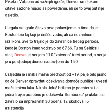
Piketa i Votsona od važnijih igrača, Denver se i tokom
čitave sezone mučio sa povredama, ali se to ovaj put nije
osjetilo.
U egalu se igralo čitavo prvo poluvrijeme, s time da je
Boston bio taj koji je češće vodio, ali sa neznatnom
razlikom. Sve to trajalo je do završnice trećeg perioda,
kada je Boston imao vođstvo od 67:66. Tu su Seltiksi i
stali,
Denver
je serijom 11:0 “zatvorio” treći period, a serija
je u posljednjoj dionici nastavljena do 15:0.
Uslijedila je i maksimalna prednost od +19, pa je bilo jasno
da će Denver opravdati očekivanja domaće publike i uvesti
meč u mirnu luku. Nikola Jokić briljirao je poenterski, a
jedna trojka posebno je oduševila. Somborac” je utakmicu
završio sa impresivnih 30 poena, 12 skokova i 6
asistencija.