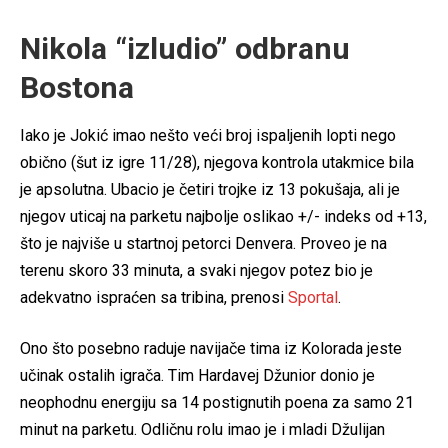
Nikola “izludio” odbranu
Bostona
Iako je Jokić imao nešto veći broj ispaljenih lopti nego
obično (šut iz igre 11/28), njegova kontrola utakmice bila
je apsolutna. Ubacio je četiri trojke iz 13 pokušaja, ali je
njegov uticaj na parketu najbolje oslikao +/- indeks od +13,
što je najviše u startnoj petorci Denvera. Proveo je na
terenu skoro 33 minuta, a svaki njegov potez bio je
adekvatno ispraćen sa tribina, prenosi
Sportal
.
Ono što posebno raduje navijače tima iz Kolorada jeste
učinak ostalih igrača. Tim Hardavej Džunior donio je
neophodnu energiju sa 14 postignutih poena za samo 21
minut na parketu. Odličnu rolu imao je i mladi Džulijan