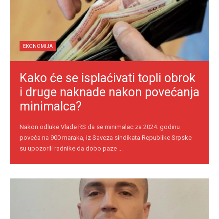
EKONOMIJA
Kako će se isplaćivati topli obrok
i druge naknade nakon povećanja
minimalca?
Nakon odluke Vlade RS da se minimalac za 2024. godinu
poveća na 900 maraka, iz Saveza sindikata Republike Srpske
su upozorili radnike da dobo paze ...