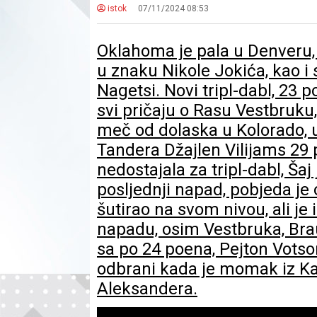
istok
07/11/2024 08:53
​Oklahoma je pala u Denveru, 
u znaku Nikole Jokića, kao i
Nagetsi. Novi tripl-dabl, 23 p
svi pričaju o Rasu Vestbruku,
meč od dolaska u Kolorado, 
Tandera Džajlen Vilijams 29 
nedostajala za tripl-dabl, Šaj 
posljednji napad, pobjeda je
šutirao na svom nivou, ali j
napadu, osim Vestbruka, Brau
sa po 24 poena, Pejton Votson
odbrani kada je momak iz Kal
Aleksandera.