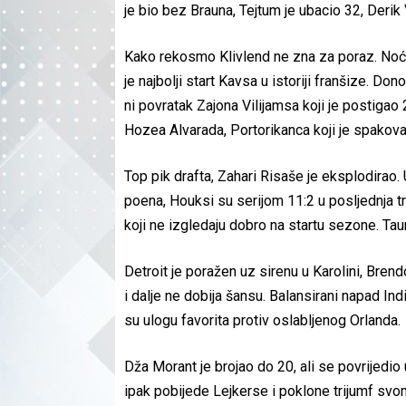
je bio bez Brauna, Tejtum je ubacio 32, Derik
Kako rekosmo Klivlend ne zna za poraz. Noćas
je najbolji start Kavsa u istoriji franšize. 
ni povratak Zajona Vilijamsa koji je postiga
Hozea Alvarada, Portorikanca koji je spakova
Top pik drafta, Zahari Risaše je eksplodirao. U
poena, Houksi su serijom 11:2 u posljednja t
koji ne izgledaju dobro na startu sezone. Ta
Detroit je poražen uz sirenu u Karolini, Bren
i dalje ne dobija šansu. Balansirani napad In
su ulogu favorita protiv oslabljenog Orlanda.
Dža Morant je brojao do 20, ali se povrijedio u
ipak pobijede Lejkerse i poklone trijumf svo