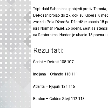
Tripl-dabl Sabonisa u pobjedi protiv Toronta,
DeRozan brojao do 27, dok su Klipersi u meču 
zvezdu Pola Džordža. Džordž je ubacio 18 po
igra Norman Pauel, 26 poena, šest asistencija
sa Reptorsima. Harden je ubacio 18 poena, uz 
Rezultati:
Šarlot – Detroit 108:107
Indijana – Orlando 118:111
Atlanta – Njujork 121:116
Boston – Golden Stejt 112:118