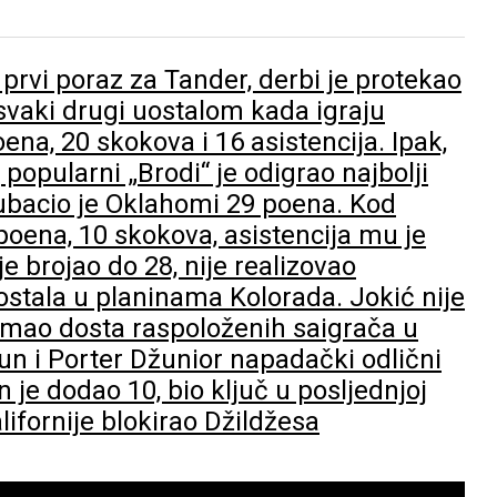
prvi poraz za Tander, derbi je protekao
 svaki drugi uostalom kada igraju
oena, 20 skokova i 16 asistencija. Ipak,
 popularni „Brodi“ je odigrao najbolji
ubacio je Oklahomi 29 poena. Kod
poena, 10 skokova, asistencija mu je
je brojao do 28, nije realizovao
 ostala u planinama Kolorada. Jokić nije
e imao dosta raspoloženih saigrača u
n i Porter Džunior napadački odlični
 je dodao 10, bio ključ u posljednjoj
ifornije blokirao Džildžesa