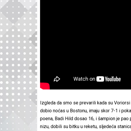
Izgleda da smo se prevarili kada su Voriorsi 
dobio noćas u Bostonu, imaju skor 7-1 i poka
poena, Badi Hild dosao 16, i šampion je pao 
nizu, dobili su bitku u reketu, sljedeća stani