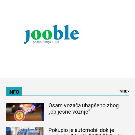
INFO
VIŠE
Osam vozača uhapšeno zbog
„obijesne vožnje“
Pokupio je automobil dok je