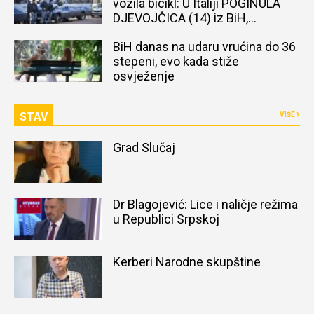
vozila bicikl: U Italiji POGINULA
DJEVOJČICA (14) iz BiH,
naređena obdukcija tijela
BiH danas na udaru vrućina do 36
stepeni, evo kada stiže
osvježenje
STAV
VIŠE
Grad Slučaj
Dr Blagojević: Lice i naličje režima
u Republici Srpskoj
Kerberi Narodne skupštine