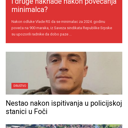
i druge naknade nakon povećanja
minimalca?
Nakon odluke Vlade RS da se minimalac za 2024. godinu
poveća na 900 maraka, iz Saveza sindikata Republike Srpske
su upozorili radnike da dobo paze ...
DRUŠTVO
Nestao nakon ispitivanja u policijskoj
stanici u Foči