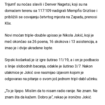
Trijumf su noćas slavili i Denver Nagetsi, koji su na
domaćem terenu sa 117:109 nadigrali Mempfis Grizlise i
približili se osvajanju četvrtog mjesta na Zapadu, prenosi
Klix.
Novi moćan triple-double upisao je Nikola Jokić, koji je
meč okončao sa 26 poena, 16 skokova i 13 asistencija, a
imao je i dvije ukradene lopte.
Srpski košarkaš je iz igre šutirao 11/19, a i on je podbacio
s linije slobodnih bacanja, odakle je šutirao 3/7. Nakon
utakmice je Jokić sve nasmijao izjavom kojom je
odgovarao na pitanje o svom još jednom tripl-dabl učinku.
„To je lijepo. Mislim da to nisam radio ranije. Ne znam. Ne
znam šta da kažem. Dobro je“, rekao je ironično Jokić.