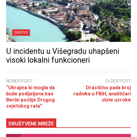
DRUŠTVO
U incidentu u Višegradu uhapšeni
visoki lokalni funkcioneri
NEWER POST
OLDER POST
“Ukrajina bi mogla da
Drastično pada broj
bude podijeljena kao
radnika u FBiH, analitičari
Berlin poslije Drugog
slute uzroke
svjetskog rata”
DRUŠTVENE MREŽE