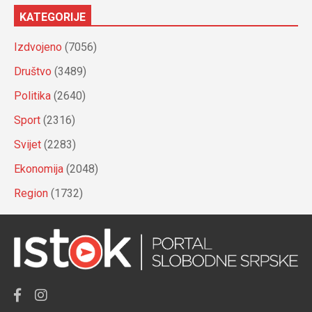
KATEGORIJE
Izdvojeno
(7056)
Društvo
(3489)
Politika
(2640)
Sport
(2316)
Svijet
(2283)
Ekonomija
(2048)
Region
(1732)