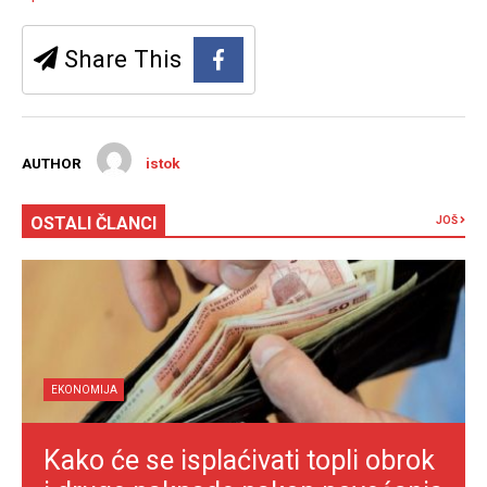
Share This
AUTHOR
istok
OSTALI ČLANCI
JOŠ
EKONOMIJA
Kako će se isplaćivati topli obrok