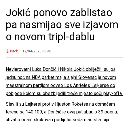
Jokić ponovo zablistao
pa nasmijao sve izjavom
o novom tripl-dablu
istok
12/04/2025 08:40
Nevjerovatni Luka Dončić i Nikola Jokić obilježili su još
jednu noć na NBA parketima, a sjajni Slovenac je novom
maestralnom partijom odveo Los Anđeles Lejkerse do
pobjede kojom su obezbijedili treće mjesto uoči play-offa.
Slavili su Lejkersi protiv Hjuston Roketsa na domaćem
terenu sa 140:109, a Dončić je ovaj put ubacio 39 poena,
uhvatio osam skokova i podijelio sedam asistencija.