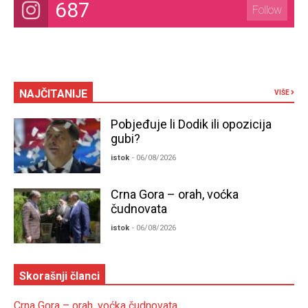
687
Follow
NAJČITANIJE
VIŠE
Pobjeđuje li Dodik ili opozicija
gubi?
istok
- 06/08/2026
Crna Gora – orah, voćka
čudnovata
istok
- 06/08/2026
Skorašnji članci
Crna Gora – orah, voćka čudnovata