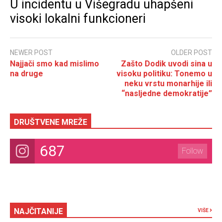
U incidentu u Višegradu uhapšeni
visoki lokalni funkcioneri
NEWER POST
OLDER POST
Najjači smo kad mislimo
Zašto Dodik uvodi sina u
na druge
visoku politiku: Tonemo u
neku vrstu monarhije ili
“nasljedne demokratije”
DRUŠTVENE MREŽE
687
Follow
NAJČITANIJE
VIŠE