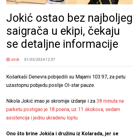
Jokić ostao bez najboljeg
saigrača u ekipi, čekaju
se detaljne informacije
istok
01/03/2024 12:07
Košarkaši Denevra pobijedili su Majami 103:97, za petu
uzastopnu pobjedu poslije Ol-star pauze.
Nikola Jokić imao je skromije izdanje i za
38 minuta na
parketu postigao je 18 poena, uz 11 skokova, sedam
asistencija i jednu ukradenu loptu.
Ono što brine Jokića i družinu iz Kolarada, jer se