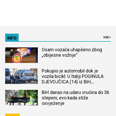
INFO
VIŠE
Osam vozača uhapšeno zbog
„obijesne vožnje“
Pokupio je automobil dok je
vozila bicikl: U Italiji POGINULA
DJEVOJČICA (14) iz BiH,
naređena obdukcija tijela
BiH danas na udaru vrućina do 36
stepeni, evo kada stiže
osvježenje