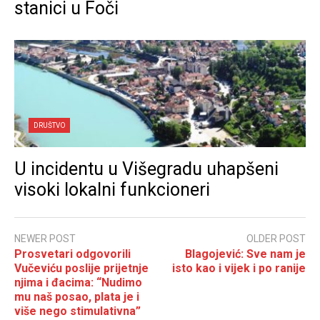
stanici u Foči
DRUŠTVO
U incidentu u Višegradu uhapšeni
visoki lokalni funkcioneri
NEWER POST
OLDER POST
Prosvetari odgovorili
Blagojević: Sve nam je
Vučeviću poslije prijetnje
isto kao i vijek i po ranije
njima i đacima: “Nudimo
mu naš posao, plata je i
više nego stimulativna”