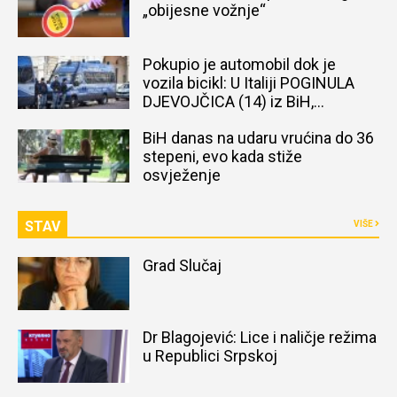
„obijesne vožnje“
Pokupio je automobil dok je
vozila bicikl: U Italiji POGINULA
DJEVOJČICA (14) iz BiH,
naređena obdukcija tijela
BiH danas na udaru vrućina do 36
stepeni, evo kada stiže
osvježenje
STAV
VIŠE
Grad Slučaj
Dr Blagojević: Lice i naličje režima
u Republici Srpskoj