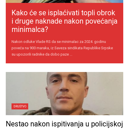
Kako će se isplaćivati topli obrok
i druge naknade nakon povećanja
minimalca?
Nakon odluke Vlade RS da se minimalac za 2024. godinu
poveća na 900 maraka, iz Saveza sindikata Republike Srpske
su upozorili radnike da dobo paze ...
DRUŠTVO
Nestao nakon ispitivanja u policijskoj