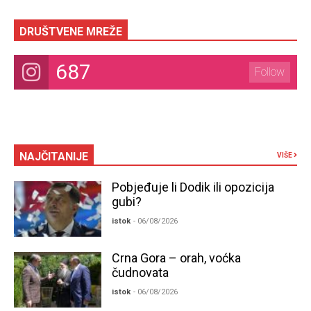
DRUŠTVENE MREŽE
687
Follow
NAJČITANIJE
VIŠE
Pobjeđuje li Dodik ili opozicija
gubi?
istok
- 06/08/2026
Crna Gora – orah, voćka
čudnovata
istok
- 06/08/2026