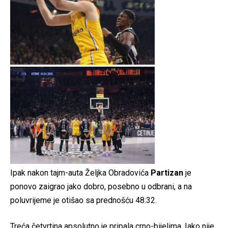
Ipak nakon tajm-auta Željka Obradovića
Partizan
je
ponovo zaigrao jako dobro, posebno u odbrani, a na
poluvrijeme je otišao sa prednošću 48:32.
Treća četvrtina apsolutno je pripala crno-bijelima. Iako nije