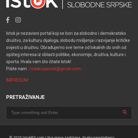
Istok je nezavisni portal koji se bori za slobodno i demokratsko
društvo, za kulturu dijaloga, slobodu mišljenja i razvijanje kritičke
svijesti u društvu. Obrađujemo sve teme od lokalnih do onih od
opšteg interesa iz oblasti politike, ekonomije, društva, kulture i
sporta. Hvala vam što čitate Istok!
Pišite nam :
redakcijaistok@gmail.com
IMPRESUM
PRETRAŽIVANJE
© 2020 IstokRS.com | Sva prava zadržana. Svako neovlašteno