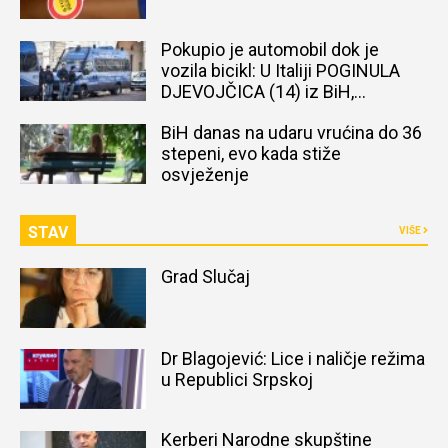
Pokupio je automobil dok je
vozila bicikl: U Italiji POGINULA
DJEVOJČICA (14) iz BiH,
naređena obdukcija tijela
BiH danas na udaru vrućina do 36
stepeni, evo kada stiže
osvježenje
STAV
VIŠE
Grad Slučaj
Dr Blagojević: Lice i naličje režima
u Republici Srpskoj
Kerberi Narodne skupštine