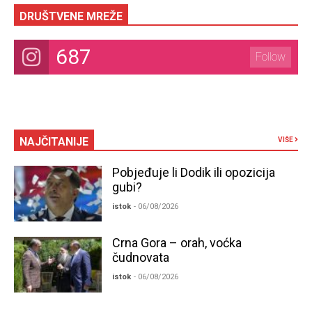
DRUŠTVENE MREŽE
687
Follow
NAJČITANIJE
VIŠE
Pobjeđuje li Dodik ili opozicija
gubi?
istok
- 06/08/2026
Crna Gora – orah, voćka
čudnovata
istok
- 06/08/2026