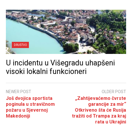
DRUŠTVO
U incidentu u Višegradu uhapšeni
visoki lokalni funkcioneri
NEWER POST
OLDER POST
Još dvojica sportista
„Zahtijevaćemo čvrste
poginula u stravičnom
garancije za mir“
požaru u Sjevernoj
Otkriveno šta će Rusija
Makedoniji
tražiti od Trampa za kraj
rata u Ukrajini