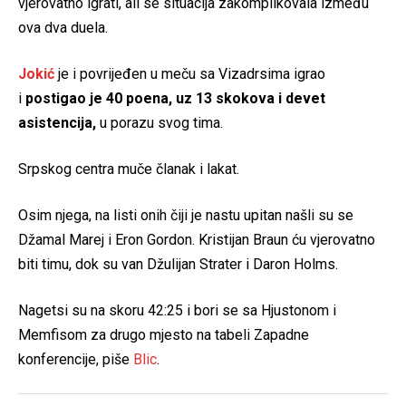
vjerovatno igrati, ali se situacija zakomplikovala između
ova dva duela.
Jokić
je i povrijeđen u meču sa Vizadrsima igrao
i
postigao je 40 poena, uz 13 skokova i devet
asistencija,
u porazu svog tima.
Srpskog centra muče članak i lakat.
Osim njega, na listi onih čiji je nastu upitan našli su se
Džamal Marej i Eron Gordon. Kristijan Braun ću vjerovatno
biti timu, dok su van Džulijan Strater i Daron Holms.
Nagetsi su na skoru 42:25 i bori se sa Hjustonom i
Memfisom za drugo mjesto na tabeli Zapadne
konferencije, piše
Blic
.