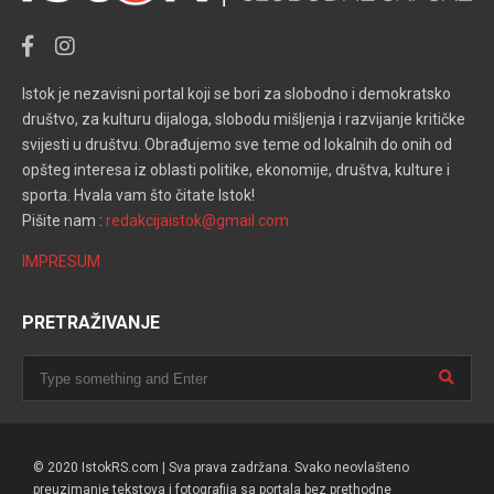
Istok je nezavisni portal koji se bori za slobodno i demokratsko
društvo, za kulturu dijaloga, slobodu mišljenja i razvijanje kritičke
svijesti u društvu. Obrađujemo sve teme od lokalnih do onih od
opšteg interesa iz oblasti politike, ekonomije, društva, kulture i
sporta. Hvala vam što čitate Istok!
Pišite nam :
redakcijaistok@gmail.com
IMPRESUM
PRETRAŽIVANJE
© 2020 IstokRS.com | Sva prava zadržana. Svako neovlašteno
preuzimanje tekstova i fotografija sa portala bez prethodne