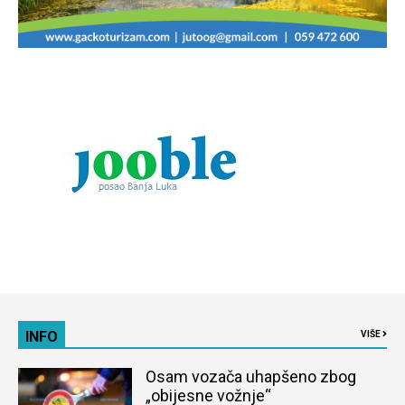
INFO
VIŠE
Osam vozača uhapšeno zbog
„obijesne vožnje“