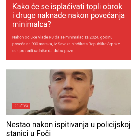
Kako će se isplaćivati topli obrok
i druge naknade nakon povećanja
minimalca?
Nakon odluke Vlade RS da se minimalac za 2024. godinu
poveća na 900 maraka, iz Saveza sindikata Republike Srpske
su upozorili radnike da dobo paze ...
DRUŠTVO
Nestao nakon ispitivanja u policijskoj
stanici u Foči