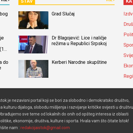
STAV
KA
VIŠE
VIŠE
zbog
Grad Slučaj
Izdv
Druš
Poli
je
Dr Blagojević: Lice i naličje
režima u Republici Srpskoj
Spor
(14)
a
Svij
a do
Kerberi Narodne skupštine
Ekon
e
Reg
stok je nezavisni portal koji se bori za slobodno i demokratsko društvo,
a kulturu dijaloga, slobodu mišljenja i razvijanje kritičke svijesti u društvu
brađujemo sve teme od lokalnih do onih od opšteg interesa iz oblasti
olitike, ekonomije, društva, kulture i sporta. Hvala vam što čitate Istok!
išite nam :
redakcijaistok@gmail.com