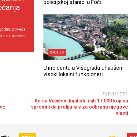
policijskoj stanici u Foči
ećanja
 godinu poveća
ke su upozorili
DRUŠTVO
U incidentu u Višegradu uhapšeni
visoki lokalni funkcioneri
OLDER POST
Ko su Vučićevi lojalisti, njih 17.000 koji su
vić
spremni da proliju krv za odbranu njegove
vlasti