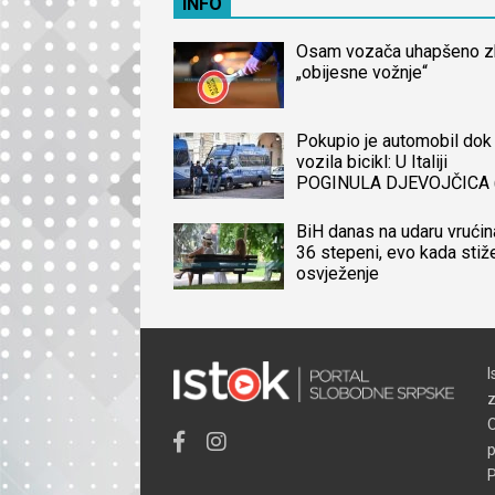
INFO
Osam vozača uhapšeno 
„obijesne vožnje“
Pokupio je automobil dok 
vozila bicikl: U Italiji
POGINULA DJEVOJČICA 
iz BiH, naređena obdukcij
tijela
BiH danas na udaru vrućin
36 stepeni, evo kada stiž
osvježenje
I
z
O
p
P