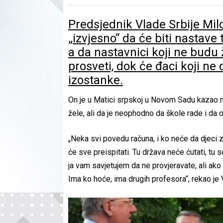
Predsjednik Vlade Srbije Mil
„izvjesno“ da će biti nastav
a da nastavnici koji ne budu ž
prosveti, dok će đaci koji n
izostanke.
On je u Matici srpskoj u Novom Sadu kazao 
žele, ali da je neophodno da škole rade i d
„Neka svi povedu računa, i ko neće da djeci z
će sve preispitati. Tu država neće ćutati, tu 
ja vam savjetujem da ne provjeravate, ali ako
Ima ko hoće, ima drugih profesora“, rekao je 