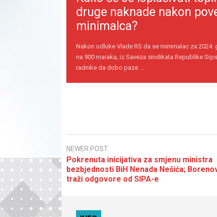
druge naknade nakon pov
minimalca?
Nakon odluke Vlade RS da se minimalac za 2024.
na 900 maraka, iz Saveza sindikata Republike Srps
radnike da dobo paze ...
NEWER POST
Pokrenuta inicijativa za smjenu ministra
bezbjednosti BiH Nenada Nešića; Boreno
traži odgovore od SIPA-e