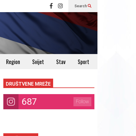
Search
Region
Svijet
Stav
Sport
DRUŠTVENE MREŽE
687
Follow