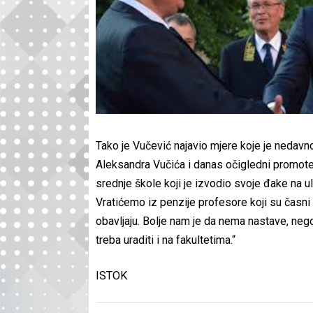
Tako je Vučević najavio mjere koje je nedavno
Aleksandra Vučića i danas očigledni promoter
srednje škole koji je izvodio svoje đake na u
Vratićemo iz penzije profesore koji su časni 
obavljaju. Bolje nam je da nema nastave, nego
treba uraditi i na fakultetima.“
ISTOK