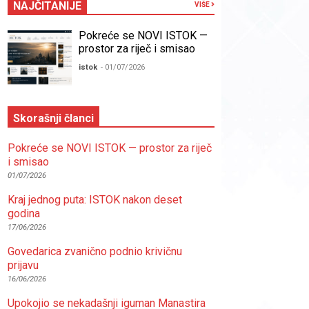
NAJČITANIJE
VIŠE
Pokreće se NOVI ISTOK —
prostor za riječ i smisao
istok
- 01/07/2026
Skorašnji članci
Pokreće se NOVI ISTOK — prostor za riječ
i smisao
01/07/2026
Kraj jednog puta: ISTOK nakon deset
godina
17/06/2026
Govedarica zvanično podnio krivičnu
prijavu
16/06/2026
Upokojio se nekadašnji iguman Manastira