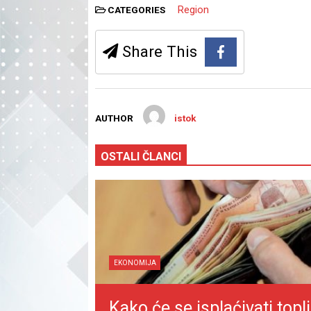
Region
CATEGORIES
Share This
AUTHOR
istok
OSTALI ČLANCI
EKONOMIJA
Kako će se isplaćivati topli