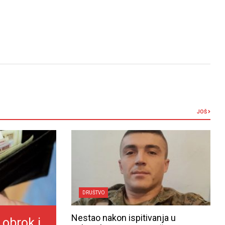
JOŠ
DRUŠTVO
Nestao nakon ispitivanja u
 obrok i