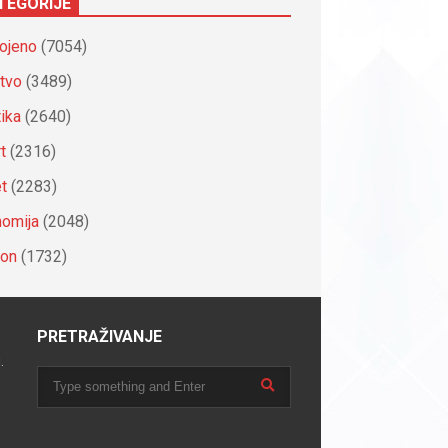
TEGORIJE
ojeno
(7054)
tvo
(3489)
tika
(2640)
t
(2316)
et
(2283)
omija
(2048)
ion
(1732)
PRETRAŽIVANJE
.