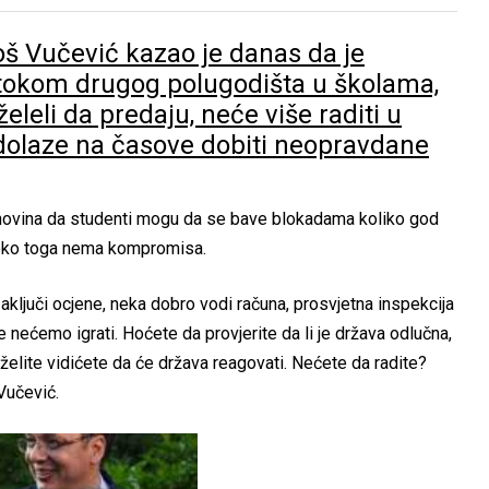
oš Vučević kazao je danas da je
e tokom drugog polugodišta u školama,
eleli da predaju, neće više raditi u
e dolaze na časove dobiti neopravdane
novina da studenti mogu da se bave blokadama koliko god
a oko toga nema kompromisa.
aključi ocjene, neka dobro vodi računa, prosvjetna inspekcija
se nećemo igrati. Hoćete da provjerite da li je država odlučna,
 želite vidićete da će država reagovati. Nećete da radite?
Vučević.