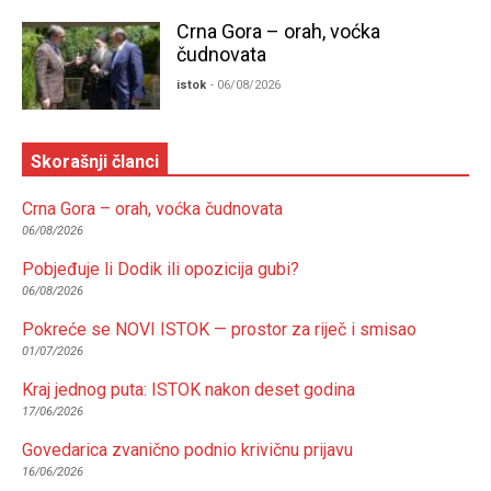
Crna Gora – orah, voćka
čudnovata
istok
- 06/08/2026
Skorašnji članci
Crna Gora – orah, voćka čudnovata
06/08/2026
Pobjeđuje li Dodik ili opozicija gubi?
06/08/2026
Pokreće se NOVI ISTOK — prostor za riječ i smisao
01/07/2026
Kraj jednog puta: ISTOK nakon deset godina
17/06/2026
Govedarica zvanično podnio krivičnu prijavu
16/06/2026