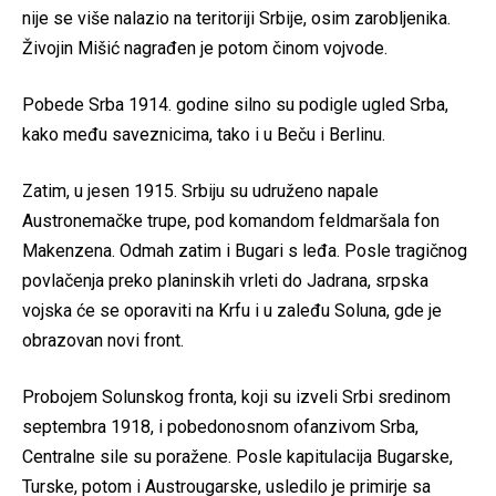
nije se više nalazio na teritoriji Srbije, osim zarobljenika.
Živojin Mišić nagrađen je potom činom vojvode.
Pobede Srba 1914. godine silno su podigle ugled Srba,
kako među saveznicima, tako i u Beču i Berlinu.
Zatim, u jesen 1915. Srbiju su udruženo napale
Austronemačke trupe, pod komandom feldmaršala fon
Makenzena. Odmah zatim i Bugari s leđa. Posle tragičnog
povlačenja preko planinskih vrleti do Jadrana, srpska
vojska će se oporaviti na Krfu i u zaleđu Soluna, gde je
obrazovan novi front.
Probojem Solunskog fronta, koji su izveli Srbi sredinom
septembra 1918, i pobedonosnom ofanzivom Srba,
Centralne sile su poražene. Posle kapitulacija Bugarske,
Turske, potom i Austrougarske, usledilo je primirje sa