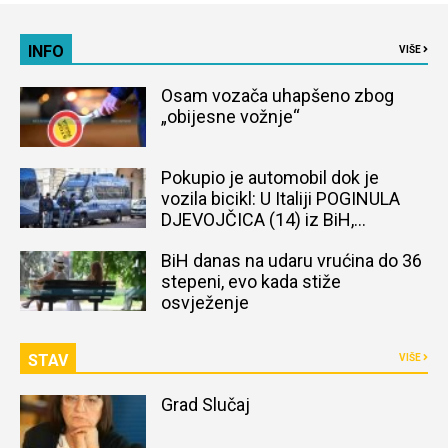
INFO
VIŠE
Osam vozača uhapšeno zbog
„obijesne vožnje“
Pokupio je automobil dok je
vozila bicikl: U Italiji POGINULA
DJEVOJČICA (14) iz BiH,
naređena obdukcija tijela
BiH danas na udaru vrućina do 36
stepeni, evo kada stiže
osvježenje
STAV
VIŠE
Grad Slučaj