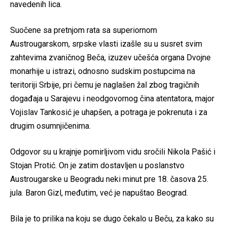
navedenih lica.
Suočene sa pretnjom rata sa superiornom
Austrougarskom, srpske vlasti izašle su u susret svim
zahtevima zvaničnog Beča, izuzev učešća organa Dvojne
monarhije u istrazi, odnosno sudskim postupcima na
teritoriji Srbije, pri čemu je naglašen žal zbog tragičnih
događaja u Sarajevu i neodgovornog čina atentatora, major
Vojislav Tankosić je uhapšen, a potraga je pokrenuta i za
drugim osumnjičenima.
Odgovor su u krajnje pomirljivom vidu sročili Nikola Pašić i
Stojan Protić. On je zatim dostavljen u poslanstvo
Austrougarske u Beogradu neki minut pre 18. časova 25.
jula. Baron Gizl, međutim, već je napuštao Beograd.
Bila je to prilika na koju se dugo čekalo u Beču, za kako su