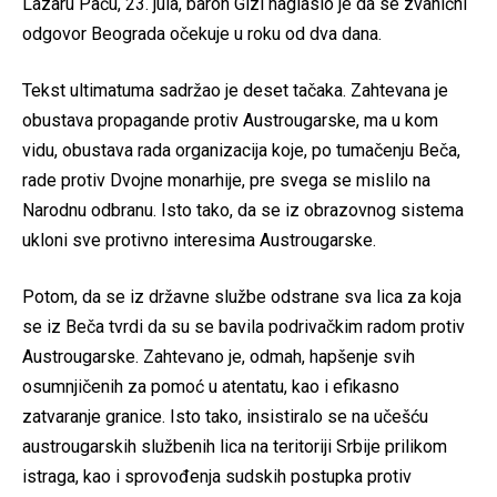
Lazaru Paču, 23. jula, baron Gizl naglasio je da se zvanični
odgovor Beograda očekuje u roku od dva dana.
Tekst ultimatuma sadržao je deset tačaka. Zahtevana je
obustava propagande protiv Austrougarske, ma u kom
vidu, obustava rada organizacija koje, po tumačenju Beča,
rade protiv Dvojne monarhije, pre svega se mislilo na
Narodnu odbranu. Isto tako, da se iz obrazovnog sistema
ukloni sve protivno interesima Austrougarske.
Potom, da se iz državne službe odstrane sva lica za koja
se iz Beča tvrdi da su se bavila podrivačkim radom protiv
Austrougarske. Zahtevano je, odmah, hapšenje svih
osumnjičenih za pomoć u atentatu, kao i efikasno
zatvaranje granice. Isto tako, insistiralo se na učešću
austrougarskih službenih lica na teritoriji Srbije prilikom
istraga, kao i sprovođenja sudskih postupka protiv