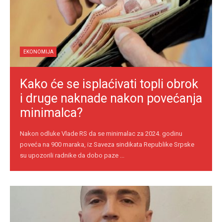
EKONOMIJA
Kako će se isplaćivati topli obrok
i druge naknade nakon povećanja
minimalca?
Nakon odluke Vlade RS da se minimalac za 2024. godinu
poveća na 900 maraka, iz Saveza sindikata Republike Srpske
su upozorili radnike da dobo paze ...