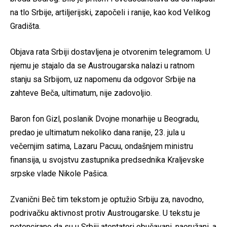
na tlo Srbije, artiljerijski, započeli i ranije, kao kod Velikog
Gradišta.
Objava rata Srbiji dostavljena je otvorenim telegramom. U
njemu je stajalo da se Austrougarska nalazi u ratnom
stanju sa Srbijom, uz napomenu da odgovor Srbije na
zahteve Beča, ultimatum, nije zadovoljio.
Baron fon Gizl, poslanik Dvojne monarhije u Beogradu,
predao je ultimatum nekoliko dana ranije, 23. jula u
večernjim satima, Lazaru Pacuu, ondašnjem ministru
finansija, u svojstvu zastupnika predsednika Kraljevske
srpske vlade Nikole Pašica.
Zvanični Beč tim tekstom je optužio Srbiju za, navodno,
podrivačku aktivnost protiv Austrougarske. U tekstu je
potencirano da su u Srbiji atentatori obučavani, naoružani, a