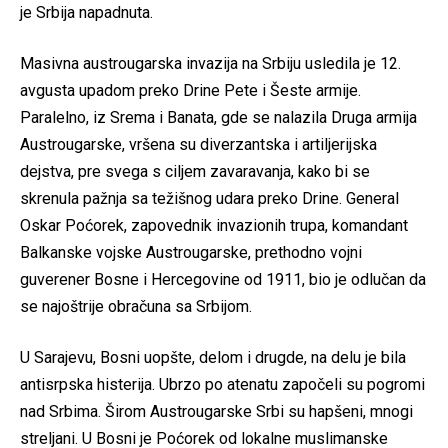
je Srbija napadnuta.
Masivna austrougarska invazija na Srbiju usledila je 12.
avgusta upadom preko Drine Pete i Šeste armije.
Paralelno, iz Srema i Banata, gde se nalazila Druga armija
Austrougarske, vršena su diverzantska i artiljerijska
dejstva, pre svega s ciljem zavaravanja, kako bi se
skrenula pažnja sa težišnog udara preko Drine. General
Oskar Poćorek, zapovednik invazionih trupa, komandant
Balkanske vojske Austrougarske, prethodno vojni
guverener Bosne i Hercegovine od 1911, bio je odlučan da
se najoštrije obračuna sa Srbijom.
U Sarajevu, Bosni uopšte, delom i drugde, na delu je bila
antisrpska histerija. Ubrzo po atenatu započeli su pogromi
nad Srbima. Širom Austrougarske Srbi su hapšeni, mnogi
streljani. U Bosni je Poćorek od lokalne muslimanske