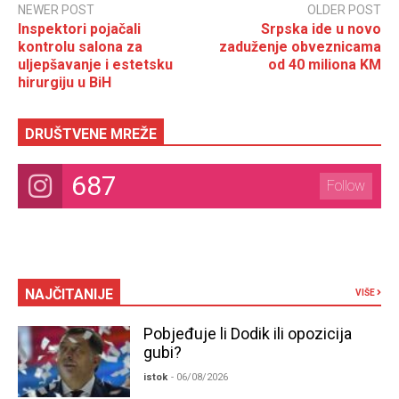
NEWER POST
OLDER POST
Inspektori pojačali
Srpska ide u novo
kontrolu salona za
zaduženje obveznicama
uljepšavanje i estetsku
od 40 miliona KM
hirurgiju u BiH
DRUŠTVENE MREŽE
687
Follow
NAJČITANIJE
VIŠE
Pobjeđuje li Dodik ili opozicija
gubi?
istok
- 06/08/2026