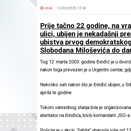
istok
12/03/2025 12:42
Prije tačno 22 godine, na vr
ulici, ubijen je nekadašnji p
ubistva prvog demokratskog 
Slobodana Miloševića do dan
Tog 12. marta 2003. godine Đinđić je u dvor
nakon toga prevezen je u Urgentni centar, gdj
Nekoliko sati nakon što je Đinđić ubijen, u Srb
aprila te godine.
Tokom vanrednog stanja bila je organizovana po
atentator na Đinđića, bivši komandant JSO-
Policija je u akciji „Sablja“ uhapsila više o