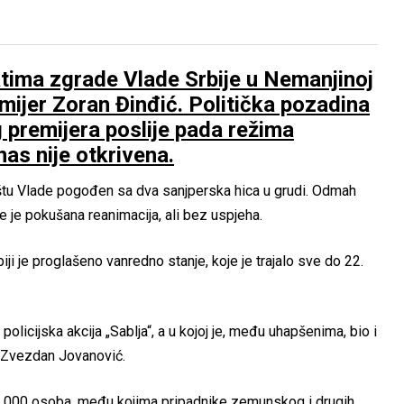
atima zgrade Vlade Srbije u Nemanjinoj
remijer Zoran Đinđić. Politička pozadina
premijera poslije pada režima
as nije otkrivena.
ištu Vlade pogođen sa dva sanjperska hica u grudi. Odmah
e je pokušana reanimacija, ali bez uspjeha.
iji je proglašeno vanredno stanje, koje je trajalo sve do 22.
licijska akcija „Sablja“, a u kojoj je, među uhapšenima, bio i
a Zvezdan Jovanović.
d 11.000 osoba, među kojima pripadnike zemunskog i drugih