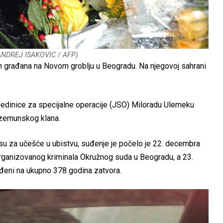
 ANDREJ ISAKOVIC / AFP)
nih građana na Novom groblju u Beogradu. Na njegovoj sahrani
edinice za specijalne operacije (JSO) Miloradu Ulemeku
 zemunskog klana.
u za učešće u ubistvu, suđenje je počelo je 22. decembra
organizovanog kriminala Okružnog suda u Beogradu, a 23.
uđeni na ukupno 378 godina zatvora.