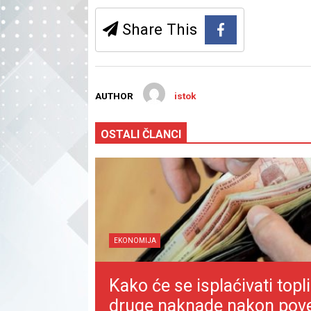
Share This
AUTHOR
istok
OSTALI ČLANCI
EKONOMIJA
Kako će se isplaćivati topli
druge naknade nakon pov