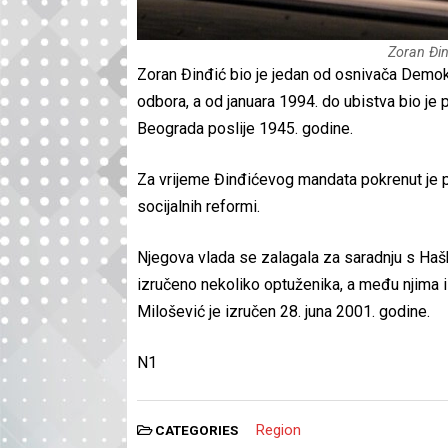
Zoran Đin
Zoran Đinđić bio je jedan od osnivača Demokr
odbora, a od januara 1994. do ubistva bio je 
Beograda poslije 1945. godine.
Za vrijeme Đinđićevog mandata pokrenut je p
socijalnih reformi.
Njegova vlada se zalagala za saradnju s Haš
izručeno nekoliko optuženika, a među njima i
Milošević je izručen 28. juna 2001. godine.
N1
Region
CATEGORIES