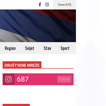
Search
Region
Svijet
Stav
Sport
DRUŠTVENE MREŽE
687
Follow