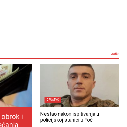
JOŠ
DRUŠTVO
Nestao nakon ispitivanja u
 obrok i
policijskoj stanici u Foči
ećanja