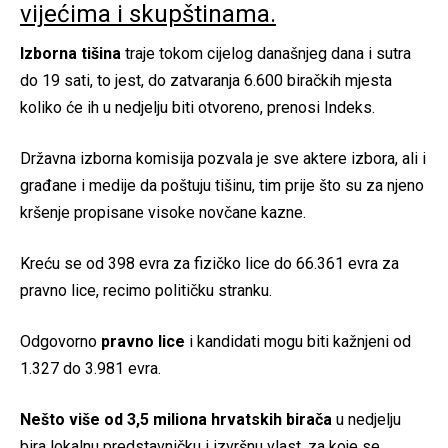
vijećima i skupštinama.
Izborna tišina
traje tokom cijelog današnjeg dana i sutra
do 19 sati, to jest, do zatvaranja 6.600 biračkih mjesta
koliko će ih u nedjelju biti otvoreno, prenosi Indeks.
Državna izborna komisija pozvala je sve aktere izbora, ali i
građane i medije da poštuju tišinu, tim prije što su za njeno
kršenje propisane visoke novčane kazne.
Kreću se od 398 evra za fizičko lice do 66.361 evra za
pravno lice, recimo političku stranku.
Odgovorno
pravno lice
i kandidati mogu biti kažnjeni od
1.327 do 3.981 evra.
Nešto više od 3,5 miliona hrvatskih birača
u nedjelju
bira lokalnu predstavničku i izvršnu vlast, za koje se