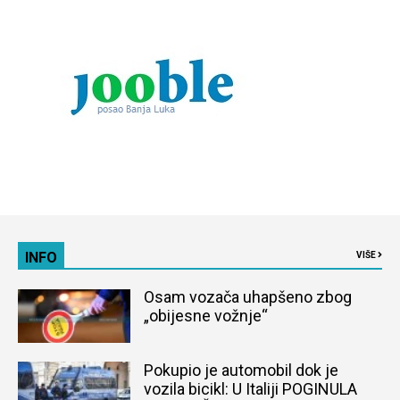
INFO
VIŠE
Osam vozača uhapšeno zbog
„obijesne vožnje“
Pokupio je automobil dok je
vozila bicikl: U Italiji POGINULA