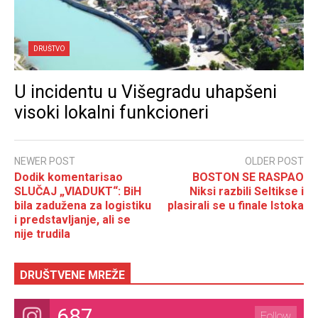
DRUŠTVO
U incidentu u Višegradu uhapšeni
visoki lokalni funkcioneri
NEWER POST
OLDER POST
Dodik komentarisao
BOSTON SE RASPAO
SLUČAJ „VIADUKT“: BiH
Niksi razbili Seltikse i
bila zadužena za logistiku
plasirali se u finale Istoka
i predstavljanje, ali se
nije trudila
DRUŠTVENE MREŽE
687
Follow