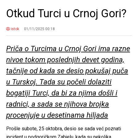
Otkud Turci u Crnoj Gori?
istok
01/11/2025 00:18
Priča o Turcima u Crnoj Gori ima razne
nivoe tokom poslednjih devet godina,
tačnije od kada se desio pokušaj puča
u Turskoj. Tada su počeli dolaziti
bogatiji Turci, da bi za njima došli i
radnici, a sada se njihova brojka
procenjuje u desetinama hiljada
Prošle subote, 25 oktobra, desio se sada već poznati
incident u podgoričkom Zabjelu, kada su nekolika