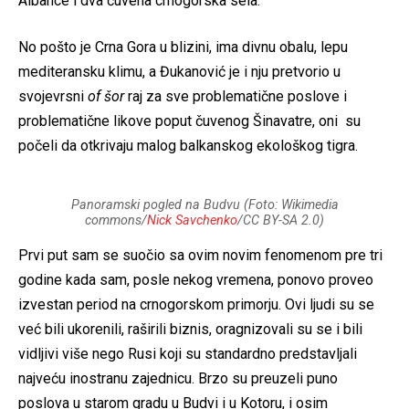
Albance i dva čuvena crnogorska sela.
No pošto je Crna Gora u blizini, ima divnu obalu, lepu
mediteransku klimu, a Đukanović je i nju pretvorio u
svojevrsni
of šor
raj za sve problematične poslove i
problematične likove poput čuvenog Šinavatre, oni su
počeli da otkrivaju malog balkanskog ekološkog tigra.
Panoramski pogled na Budvu (Foto: Wikimedia
commons/
Nick Savchenko
/CC BY-SA 2.0)
Prvi put sam se suočio sa ovim novim fenomenom pre tri
godine kada sam, posle nekog vremena, ponovo proveo
izvestan period na crnogorskom primorju. Ovi ljudi su se
već bili ukorenili, raširili biznis, oragnizovali su se i bili
vidljivi više nego Rusi koji su standardno predstavljali
najveću inostranu zajednicu. Brzo su preuzeli puno
poslova u starom gradu u Budvi i u Kotoru, i osim