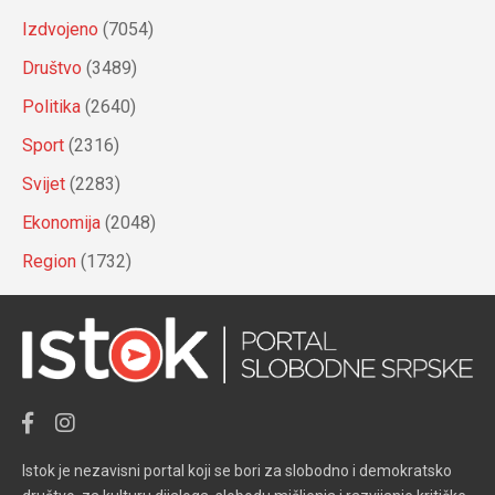
Izdvojeno
(7054)
Društvo
(3489)
Politika
(2640)
Sport
(2316)
Svijet
(2283)
Ekonomija
(2048)
Region
(1732)
Istok je nezavisni portal koji se bori za slobodno i demokratsko