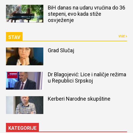
naređena obdukcija tijela
BiH danas na udaru vrućina do 36
stepeni, evo kada stiže
osvježenje
STAV
VIŠE
Grad Slučaj
Dr Blagojević: Lice i naličje režima
u Republici Srpskoj
Kerberi Narodne skupštine
KATEGORIJE