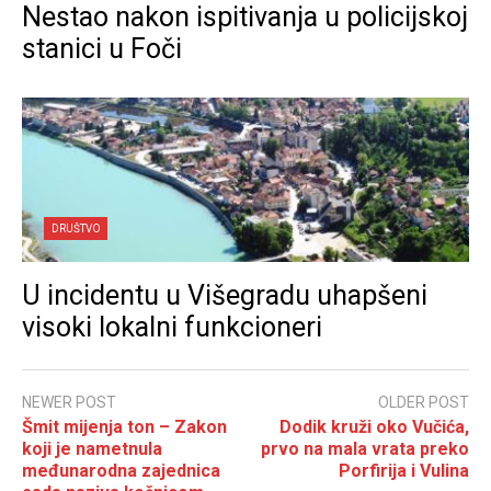
Nestao nakon ispitivanja u policijskoj
stanici u Foči
DRUŠTVO
U incidentu u Višegradu uhapšeni
visoki lokalni funkcioneri
NEWER POST
OLDER POST
Šmit mijenja ton – Zakon
Dodik kruži oko Vučića,
koji je nametnula
prvo na mala vrata preko
međunarodna zajednica
Porfirija i Vulina