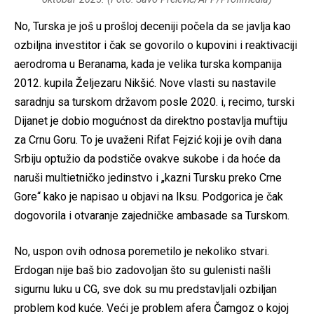
No, Turska je još u prošloj deceniji počela da se javlja kao
ozbiljna investitor i čak se govorilo o kupovini i reaktivaciji
aerodroma u Beranama, kada je velika turska kompanija
2012. kupila Željezaru Nikšić. Nove vlasti su nastavile
saradnju sa turskom državom posle 2020. i, recimo, turski
Dijanet je dobio mogućnost da direktno postavlja muftiju
za Crnu Goru. To je uvaženi Rifat Fejzić koji je ovih dana
Srbiju optužio da podstiče ovakve sukobe i da hoće da
naruši multietničko jedinstvo i „kazni Tursku preko Crne
Gore“ kako je napisao u objavi na Iksu. Podgorica je čak
dogovorila i otvaranje zajedničke ambasade sa Turskom.
No, uspon ovih odnosa poremetilo je nekoliko stvari.
Erdogan nije baš bio zadovoljan što su gulenisti našli
sigurnu luku u CG, sve dok su mu predstavljali ozbiljan
problem kod kuće. Veći je problem afera Čamgoz o kojoj