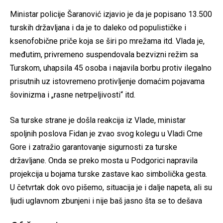
Ministar policije Šaranović izjavio je da je popisano 13.500
turskih državljana i da je to daleko od populističke i
ksenofobične priče koja se širi po mrežama itd. Vlada je,
međutim, privremeno suspendovala bezvizni režim sa
Turskom, uhapsila 45 osoba i najavila borbu protiv ilegalno
prisutnih uz istovremeno protivljenje domaćim pojavama
šovinizma i „rasne netrpeljivosti“ itd.
Sa turske strane je došla reakcija iz Vlade, ministar
spoljnih poslova Fidan je zvao svog kolegu u Vladi Crne
Gore i zatražio garantovanje sigurnosti za turske
državljane. Onda se preko mosta u Podgorici napravila
projekcija u bojama turske zastave kao simbolička gesta.
U četvrtak dok ovo pišemo, situacija je i dalje napeta, ali su
ljudi uglavnom zbunjeni i nije baš jasno šta se to dešava