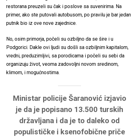
restorana preuzeli su čak i poslove sa suvenirima. Na
primer, ako ste putovali autobusom, po pravilu je bar jedan
putnik bio iz ove nove zajednice.
No, osim primorja, počeli su ozbiljno da se šire i u
Podgorici. Dakle ovi ljudi su došli sa ozbiljnim kapitalom,
vredni, preduzimljivi, sa porodicama i počeli su sebi da
organizuju život, veoma zadovoljni novom sredinom,
klimom, i mogućnostima.
Ministar policije Šaranović izjavio
je da je popisano 13.500 turskih
državljana i da je to daleko od
populističke i ksenofobične priče