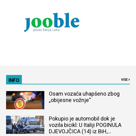
INFO
VIŠE
Osam vozača uhapšeno zbog
„obijesne vožnje“
Pokupio je automobil dok je
vozila bicikl: U Italiji POGINULA
DJEVOJČICA (14) iz BiH,