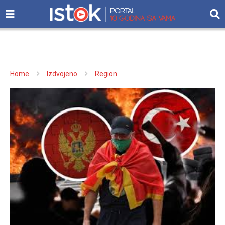
Home
Izdvojeno
Region