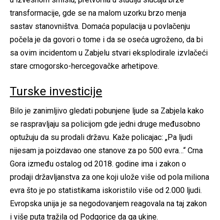
transformacije, gde se na malom uzorku brzo menja
sastav stanovništva. Domaća populacija u povlačenju
počela je da govori o tome i da se oseća ugroženo, da bi
sa ovim incidentom u Zabjelu stvari eksplodirale izvlačeći
stare crnogorsko-hercegovačke arhetipove.
Turske investicije
Bilo je zanimljivo gledati pobunjene ljude sa Zabjela kako
se raspravljaju sa policijom gde jedni druge međusobno
optužuju da su prodali državu. Kaže policajac: „Pa ljudi
nijesam ja poizdavao one stanove za po 500 evra…“ Crna
Gora između ostalog od 2018. godine ima i zakon o
prodaji državljanstva za one koji ulože više od pola miliona
evra što je po statistikama iskoristilo više od 2.000 ljudi.
Evropska unija je sa negodovanjem reagovala na taj zakon
i više puta tražila od Podgorice da ga ukine.