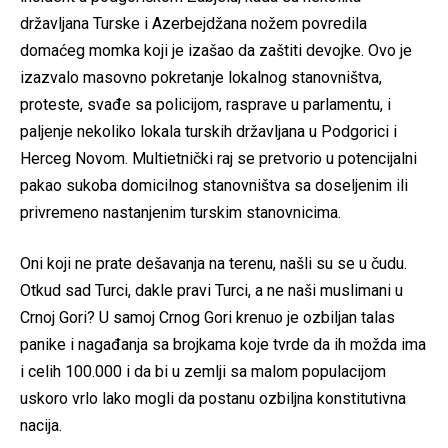
državljana Turske i Azerbejdžana nožem povredila
domaćeg momka koji je izašao da zaštiti devojke. Ovo je
izazvalo masovno pokretanje lokalnog stanovništva,
proteste, svađe sa policijom, rasprave u parlamentu, i
paljenje nekoliko lokala turskih državljana u Podgorici i
Herceg Novom. Multietnički raj se pretvorio u potencijalni
pakao sukoba domicilnog stanovništva sa doseljenim ili
privremeno nastanjenim turskim stanovnicima.
Oni koji ne prate dešavanja na terenu, našli su se u čudu.
Otkud sad Turci, dakle pravi Turci, a ne naši muslimani u
Crnoj Gori? U samoj Crnog Gori krenuo je ozbiljan talas
panike i nagađanja sa brojkama koje tvrde da ih možda ima
i celih 100.000 i da bi u zemlji sa malom populacijom
uskoro vrlo lako mogli da postanu ozbiljna konstitutivna
nacija.