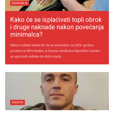
EKONOMIJA
Kako će se isplaćivati topli obrok
i druge naknade nakon povećanja
minimalca?
Nakon odluke Vlade RS da se minimalac za 2024. godinu
poveća na 900 maraka, iz Saveza sindikata Republike Srpske
su upozorili radnike da dobo paze ...
DRUŠTVO