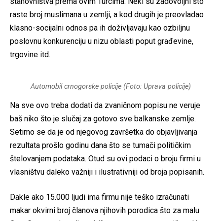
stanovništva prema ovim Turcima. Neki su zadovoljni što
raste broj muslimana u zemlji, a kod drugih je preovladao
klasno-socijalni odnos pa ih doživljavaju kao ozbiljnu
poslovnu konkurenciju u nizu oblasti poput građevine,
trgovine itd.
Automobil crnogorske policije (Foto: Uprava policije)
Na sve ovo treba dodati da zvaničnom popisu ne veruje
baš niko što je slučaj za gotovo sve balkanske zemlje.
Setimo se da je od njegovog završetka do objavljivanja
rezultata prošlo godinu dana što se tumači političkim
štelovanjem podataka. Otud su ovi podaci o broju firmi u
vlasništvu daleko važniji i ilustrativniji od broja popisanih.
Dakle ako 15.000 ljudi ima firmu nije teško izračunati
makar okvirni broj članova njihovih porodica što za malu