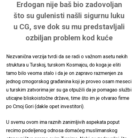
Erdogan nije baš bio zadovoljan
što su gulenisti našli sigurnu luku
u CG, sve dok su mu predstavljali
ozbiljan problem kod kuće
Nezvanična verzija tvrdi da se radi o važnom asetu nekih
struktura u Turskoj, turskom Kosmajcu, do koga je eliti
tamo bilo veoma stalo i da je on zapravo razmenjen za
jednog crnogorskog građanina koji je proveo osam meseci
u turskim zatvorima jer su ga otpužili da je pomagao službi
uticajne bliskoistočne države, time što im je otvarao firme
po Crnoj Gori (dakle opet investitori).
U svemu ovom ima raznih zanimljivih aspekata poput
recimo podeljenog odnosa domaćeg muslimanskog