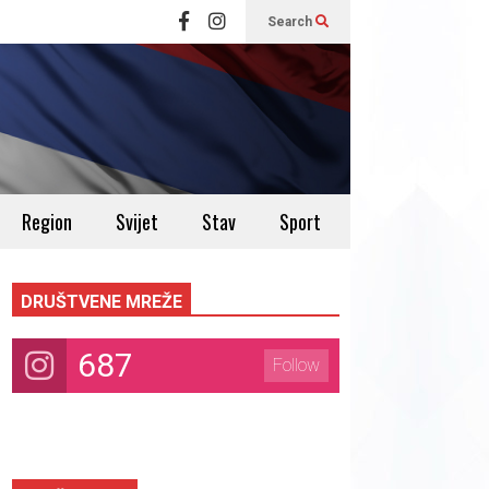
Search
Region
Svijet
Stav
Sport
DRUŠTVENE MREŽE
687
Follow