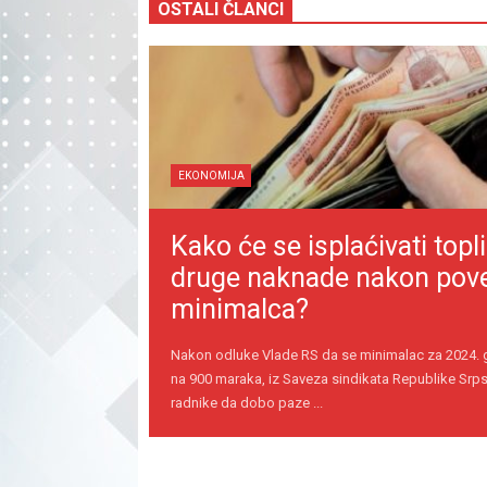
OSTALI ČLANCI
EKONOMIJA
Kako će se isplaćivati topli
druge naknade nakon pov
minimalca?
Nakon odluke Vlade RS da se minimalac za 2024.
na 900 maraka, iz Saveza sindikata Republike Srps
radnike da dobo paze ...