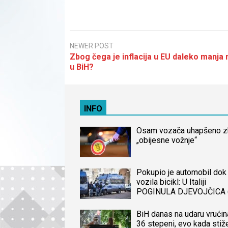
NEWER POST
Zbog čega je inflacija u EU daleko manja
u BiH?
INFO
Osam vozača uhapšeno 
„obijesne vožnje“
Pokupio je automobil dok 
vozila bicikl: U Italiji
POGINULA DJEVOJČICA 
iz BiH, naređena obdukcij
tijela
BiH danas na udaru vrućin
36 stepeni, evo kada stiž