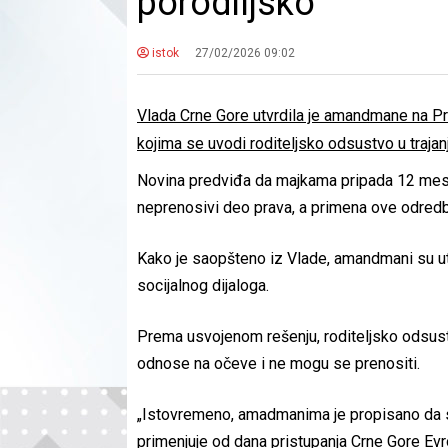
porodiljsko
istok
27/02/2026 09:02
Vlada Crne Gore utvrdila je amandmane na 
kojima se uvodi roditeljsko odsustvo u traja
Novina predviđa da majkama pripada 12 me
neprenosivi deo prava, a primena ove odredbe
Kako je saopšteno iz Vlade, amandmani su utv
socijalnog dijaloga.
Prema usvojenom rešenju, roditeljsko odsu
odnose na očeve i ne mogu se prenositi.
„Istovremeno, amadmanima je propisano da se
primenjuje od dana pristupanja Crne Gore Evr