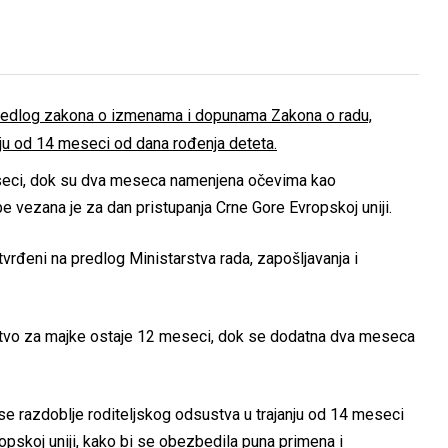
Predlog zakona o izmenama i dopunama Zakona o radu,
nju od 14 meseci od dana rođenja deteta.
seci, dok su dva meseca namenjena očevima kao
 vezana je za dan pristupanja Crne Gore Evropskoj uniji.
rđeni na predlog Ministarstva rada, zapošljavanja i
stvo za majke ostaje 12 meseci, dok se dodatna dva meseca
 razdoblje roditeljskog odsustva u trajanju od 14 meseci
opskoj uniji, kako bi se obezbedila puna primena i