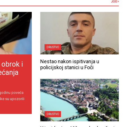
JOŠ
DRUŠTVO
Nestao nakon ispitivanja u
 obrok i
policijskoj stanici u Foči
ećanja
 godinu poveća
ke su upozorili
DRUŠTVO