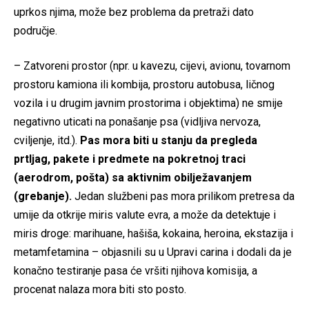
uprkos njima, može bez problema da pretraži dato
područje.
– Zatvoreni prostor (npr. u kavezu, cijevi, avionu, tovarnom
prostoru kamiona ili kombija, prostoru autobusa, ličnog
vozila i u drugim javnim prostorima i objektima) ne smije
negativno uticati na ponašanje psa (vidljiva nervoza,
cviljenje, itd.).
Pas mora biti u stanju da pregleda
prtljag, pakete i predmete na pokretnoj traci
(aerodrom, pošta) sa aktivnim obilježavanjem
(grebanje).
Jedan službeni pas mora prilikom pretresa da
umije da otkrije miris valute evra, a može da detektuje i
miris droge: marihuane, hašiša, kokaina, heroina, ekstazija i
metamfetamina – objasnili su u Upravi carina i dodali da je
konačno testiranje pasa će vršiti njihova komisija, a
procenat nalaza mora biti sto posto.