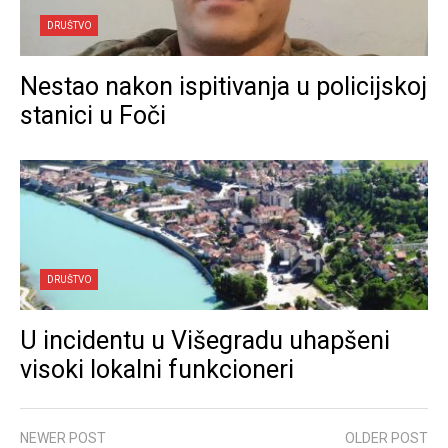
DRUŠTVO
Nestao nakon ispitivanja u policijskoj
stanici u Foči
DRUŠTVO
U incidentu u Višegradu uhapšeni
visoki lokalni funkcioneri
NEWER POST
OLDER POST