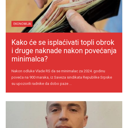
EKONOMIJA
Kako će se isplaćivati topli obrok
i druge naknade nakon povećanja
minimalca?
Nakon odluke Vlade RS da se minimalac za 2024. godinu
poveća na 900 maraka, iz Saveza sindikata Republike Srpske
su upozorili radnike da dobo paze ...