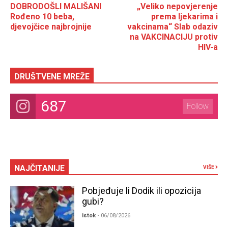
DOBRODOŠLI MALIŠANI
„Veliko nepovjerenje
Rođeno 10 beba,
prema ljekarima i
djevojčice najbrojnije
vakcinama“ Slab odaziv
na VAKCINACIJU protiv
HIV-a
DRUŠTVENE MREŽE
687
Follow
NAJČITANIJE
VIŠE
Pobjeđuje li Dodik ili opozicija
gubi?
istok
- 06/08/2026