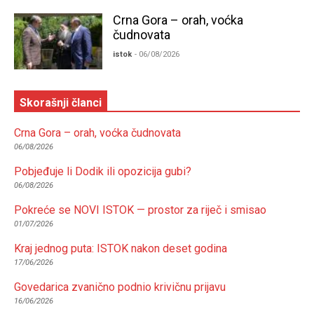
Crna Gora – orah, voćka
čudnovata
istok
- 06/08/2026
Skorašnji članci
Crna Gora – orah, voćka čudnovata
06/08/2026
Pobjeđuje li Dodik ili opozicija gubi?
06/08/2026
Pokreće se NOVI ISTOK — prostor za riječ i smisao
01/07/2026
Kraj jednog puta: ISTOK nakon deset godina
17/06/2026
Govedarica zvanično podnio krivičnu prijavu
16/06/2026