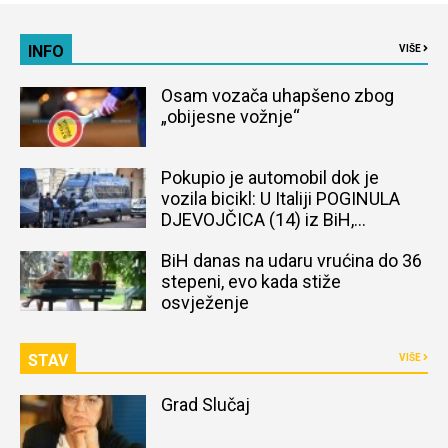
INFO
VIŠE
Osam vozača uhapšeno zbog
„obijesne vožnje“
Pokupio je automobil dok je
vozila bicikl: U Italiji POGINULA
DJEVOJČICA (14) iz BiH,
naređena obdukcija tijela
BiH danas na udaru vrućina do 36
stepeni, evo kada stiže
osvježenje
STAV
VIŠE
Grad Slučaj