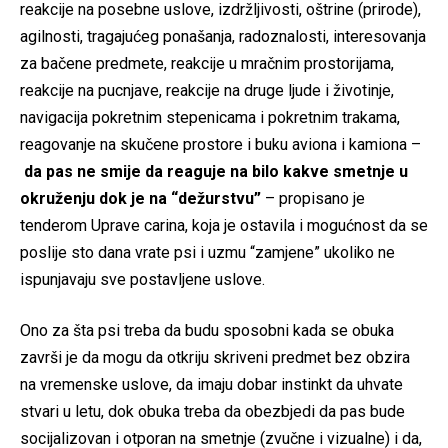
reakcije na posebne uslove, izdržljivosti, oštrine (prirode),
agilnosti, tragajućeg ponašanja, radoznalosti, interesovanja
za bačene predmete, reakcije u mračnim prostorijama,
reakcije na pucnjave, reakcije na druge ljude i životinje,
navigacija pokretnim stepenicama i pokretnim trakama,
reagovanje na skučene prostore i buku aviona i kamiona –
da pas ne smije da reaguje na bilo kakve smetnje u
okruženju dok je na “dežurstvu”
– propisano je
tenderom Uprave carina, koja je ostavila i mogućnost da se
poslije sto dana vrate psi i uzmu “zamjene” ukoliko ne
ispunjavaju sve postavljene uslove.
Ono za šta psi treba da budu sposobni kada se obuka
završi je da mogu da otkriju skriveni predmet bez obzira
na vremenske uslove, da imaju dobar instinkt da uhvate
stvari u letu, dok obuka treba da obezbjedi da pas bude
socijalizovan i otporan na smetnje (zvučne i vizualne) i da,