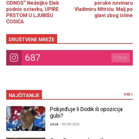
ODNOS“ Nedeljko Elek
poruke novinaru
podnio ostavku, UPIRE
Vladimiru Mitriću: Malj po
PRSTOM U LJUBIŠU
glavi zbog istine
ĆOSIĆA
DRUŠTVENE MREŽE
687
Follow
NAJČITANIJE
VIŠE
Pobjeđuje li Dodik ili opozicija
gubi?
istok
- 06/08/2026