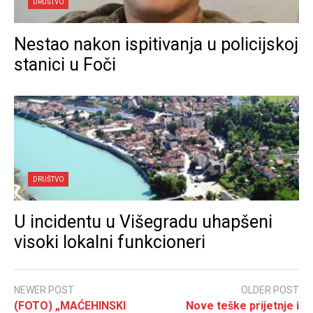
DRUŠTVO
Nestao nakon ispitivanja u policijskoj
stanici u Foči
DRUŠTVO
U incidentu u Višegradu uhapšeni
visoki lokalni funkcioneri
NEWER POST
OLDER POST
(FOTO) „MAĆEHINSKI
Nove teške prijetnje i