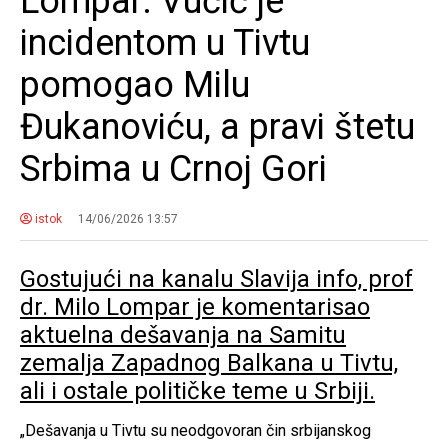
Lompar: Vučić je
incidentom u Tivtu
pomogao Milu
Đukanoviću, a pravi štetu
Srbima u Crnoj Gori
istok
14/06/2026 13:57
Gostujući na kanalu Slavija info, prof
dr. Milo Lompar je komentarisao
aktuelna dešavanja na Samitu
zemalja Zapadnog Balkana u Tivtu,
ali i ostale političke teme u Srbiji.
„Dešavanja u Tivtu su neodgovoran čin srbijanskog