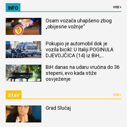
INFO
VIŠE
Osam vozača uhapšeno zbog
„obijesne vožnje“
Pokupio je automobil dok je
vozila bicikl: U Italiji POGINULA
DJEVOJČICA (14) iz BiH,
naređena obdukcija tijela
BiH danas na udaru vrućina do 36
stepeni, evo kada stiže
osvježenje
STAV
VIŠE
Grad Slučaj