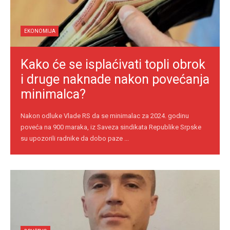
EKONOMIJA
Kako će se isplaćivati topli obrok
i druge naknade nakon povećanja
minimalca?
Nakon odluke Vlade RS da se minimalac za 2024. godinu
poveća na 900 maraka, iz Saveza sindikata Republike Srpske
su upozorili radnike da dobo paze ...