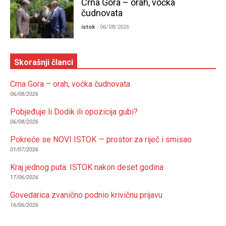
Crna Gora – orah, voćka
čudnovata
istok
- 06/08/2026
Skorašnji članci
Crna Gora – orah, voćka čudnovata
06/08/2026
Pobjeđuje li Dodik ili opozicija gubi?
06/08/2026
Pokreće se NOVI ISTOK — prostor za riječ i smisao
01/07/2026
Kraj jednog puta: ISTOK nakon deset godina
17/06/2026
Govedarica zvanično podnio krivičnu prijavu
16/06/2026