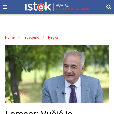
Home
Izdvojeno
Region