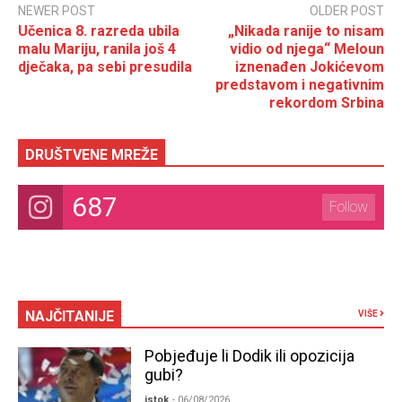
NEWER POST
OLDER POST
Učenica 8. razreda ubila
„Nikada ranije to nisam
malu Mariju, ranila još 4
vidio od njega“ Meloun
dječaka, pa sebi presudila
iznenađen Jokićevom
predstavom i negativnim
rekordom Srbina
DRUŠTVENE MREŽE
687
Follow
NAJČITANIJE
VIŠE
Pobjeđuje li Dodik ili opozicija
gubi?
istok
- 06/08/2026