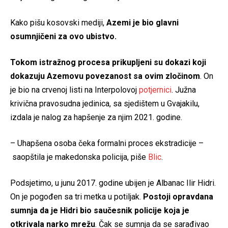
Kako pišu kosovski mediji,
Azemi je bio glavni
osumnjičeni za ovo ubistvo.
Tokom istražnog procesa prikupljeni su dokazi koji
dokazuju Azemovu povezanost sa ovim zločinom
. On
je bio na crvenoj listi na Interpolovoj
potjernici
. Južna
krivična pravosudna jedinica, sa sjedištem u Gvajakilu,
izdala je nalog za hapšenje za njim 2021. godine.
– Uhapšena osoba čeka formalni proces ekstradicije –
saopštila je makedonska policija, piše
Blic
.
Podsjetimo, u junu 2017. godine ubijen je Albanac Ilir Hidri.
On je pogođen sa tri metka u potiljak.
Postoji opravdana
sumnja da je Hidri bio saučesnik policije koja je
otkrivala narko mrežu
. Čak se sumnja da se sarađivao