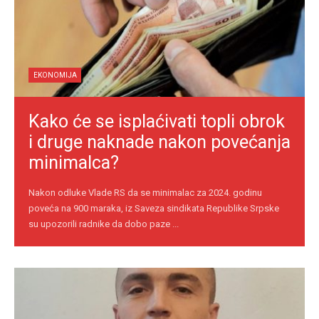
EKONOMIJA
Kako će se isplaćivati topli obrok
i druge naknade nakon povećanja
minimalca?
Nakon odluke Vlade RS da se minimalac za 2024. godinu
poveća na 900 maraka, iz Saveza sindikata Republike Srpske
su upozorili radnike da dobo paze ...