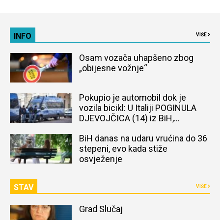
INFO
VIŠE
Osam vozača uhapšeno zbog
„obijesne vožnje“
Pokupio je automobil dok je
vozila bicikl: U Italiji POGINULA
DJEVOJČICA (14) iz BiH,
naređena obdukcija tijela
BiH danas na udaru vrućina do 36
stepeni, evo kada stiže
osvježenje
STAV
VIŠE
Grad Slučaj