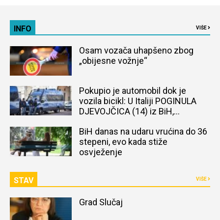
INFO
VIŠE
Osam vozača uhapšeno zbog
„obijesne vožnje“
Pokupio je automobil dok je
vozila bicikl: U Italiji POGINULA
DJEVOJČICA (14) iz BiH,
naređena obdukcija tijela
BiH danas na udaru vrućina do 36
stepeni, evo kada stiže
osvježenje
STAV
VIŠE
Grad Slučaj