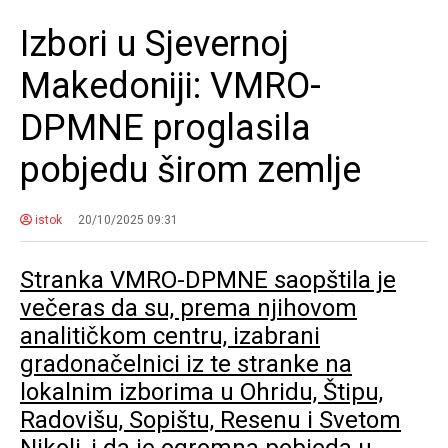
Izbori u Sjevernoj
Makedoniji: VMRO-
DPMNE proglasila
pobjedu širom zemlje
istok
20/10/2025 09:31
Stranka VMRO-DPMNE saopštila je
večeras da su, prema njihovom
analitičkom centru, izabrani
gradonačelnici iz te stranke na
lokalnim izborima u Ohridu, Štipu,
Radovišu, Sopištu, Resenu i Svetom