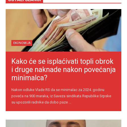
EKONOMIJA
Kako će se isplaćivati topli obrok
i druge naknade nakon povećanja
minimalca?
Nakon odluke Vlade RS da se minimalac za 2024. godinu
poveća na 900 maraka, iz Saveza sindikata Republike Srpske
su upozorili radnike da dobo paze ...