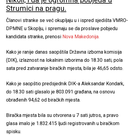
Nikoli, i da je ogromna pobjeda u
Strumici na pragu.
Članovi stranke se već okupljaju u i ispred sjedišta VMRO-
DPMNE u Skoplju, i spremaju se da proslave pobjedu
kandidata stranke, prenosi
Nova Makedonija.
Kako je ranije danas saopštila Državna izborna komisija
(DIK), izlaznost na lokalnim izborima do 18.30 sati, pola
sata pred zatvaranje biračkih mjesta, bila je 46,65 odsto.
Kako je saopštio predsjednik DIK-a Aleksandar Kondark,
do 18.30 sati glasalo je 803.091 građana, na osnovu
obrađenih 94,62 od biračkih mjesta.
Biračka mjesta bila su otvorena u 7 sati jutros, a pravo
glasa imalo je 1.832.415 ljudi registrovanih u biračkom
spisku.