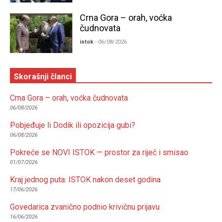
Crna Gora – orah, voćka
čudnovata
istok
- 06/08/2026
Skorašnji članci
Crna Gora – orah, voćka čudnovata
06/08/2026
Pobjeđuje li Dodik ili opozicija gubi?
06/08/2026
Pokreće se NOVI ISTOK — prostor za riječ i smisao
01/07/2026
Kraj jednog puta: ISTOK nakon deset godina
17/06/2026
Govedarica zvanično podnio krivičnu prijavu
16/06/2026