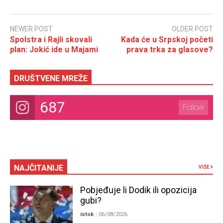
NEWER POST
OLDER POST
Spolstra i Rajli skovali
Kada će u Srpskoj početi
plan: Jokić ide u Majami
prava trka za glasove?
DRUŠTVENE MREŽE
687
Follow
NAJČITANIJE
VIŠE
Pobjeđuje li Dodik ili opozicija
gubi?
istok
- 06/08/2026