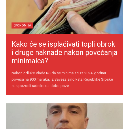
EKONOMIJA
Kako će se isplaćivati topli obrok
i druge naknade nakon povećanja
minimalca?
Nakon odluke Vlade RS da se minimalac za 2024. godinu
poveća na 900 maraka, iz Saveza sindikata Republike Srpske
su upozorili radnike da dobo paze ...