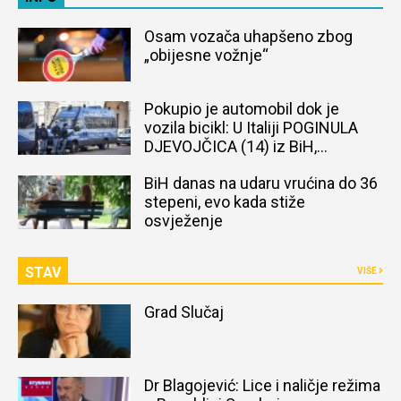
Osam vozača uhapšeno zbog
„obijesne vožnje“
Pokupio je automobil dok je
vozila bicikl: U Italiji POGINULA
DJEVOJČICA (14) iz BiH,
naređena obdukcija tijela
BiH danas na udaru vrućina do 36
stepeni, evo kada stiže
osvježenje
STAV
VIŠE
Grad Slučaj
Dr Blagojević: Lice i naličje režima