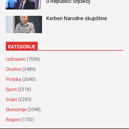
u Republici Srpskoj
Kerberi Narodne skupštine
KATEGORIJE
Izdvojeno
(7056)
Društvo
(3489)
Politika
(2640)
Sport
(2316)
Svijet
(2283)
Ekonomija
(2048)
Region
(1732)