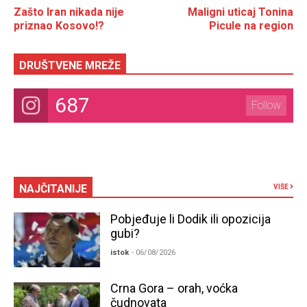
Zašto Iran nikada nije
Maligni uticaj Tonina
priznao Kosovo!?
Picule na region
DRUŠTVENE MREŽE
687
Follow
NAJČITANIJE
VIŠE
Pobjeđuje li Dodik ili opozicija
gubi?
istok
- 06/08/2026
Crna Gora – orah, voćka
čudnovata