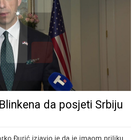
linkena da posjeti Srbiju
rko Đurić izjavio je da je imaom priliku