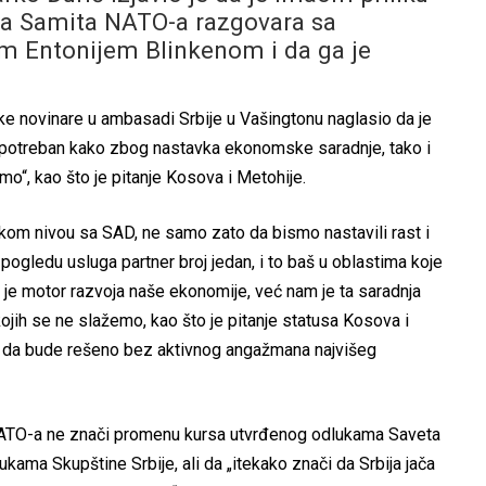
a Samita NATO-a razgovara sa
m Entonijem Blinkenom i da ga je
ske novinare u ambasadi Srbije u Vašingtonu naglasio da je
 potreban kako zbog nastavka ekonomske saradnje, tako i
mo“, kao što je pitanje Kosova i Metohije.
čkom nivou sa SAD, ne samo zato da bismo nastavili rast i
pogledu usluga partner broj jedan, i to baš u oblastima koje
 je motor razvoja naše ekonomije, već nam je ta saradnja
ojih se ne slažemo, kao što je pitanje statusa Kosova i
in da bude rešeno bez aktivnog angažmana najvišeg
 NATO-a ne znači promenu kursa utvrđenog odlukama Saveta
kama Skupštine Srbije, ali da „itekako znači da Srbija jača