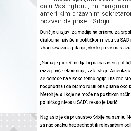
da u Vašingtonu, na marginam
amerilkim državnim sekretaro
pozvao da poseti Srbiju.
Đurić je u izjavi za medije na prijemu za srp
dijalog na najvišem političkom nivou sa SAD
zbog rešavanja pitanja „oko kojih se ne slaže
„Nama je potreban dijalog na najvišem politi
razvoj naše ekonomije, zato što je Amerika u 
se odnose na visoke tehnologije i na ono što
neophodna i da bismo rešili ona pitanja oko k
Metohije, ali koje ne može na pozitivan nač
političkog nivoa u SAD“, rekao je Đurić.
Naglasio je da priusustvo Srbije na samitu
za nacionalnu bezbednost ili relevantnim odlu