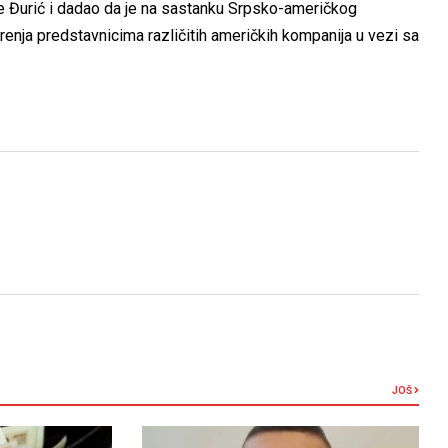
je Đurić i dadao da je na sastanku Srpsko-američkog
enja predstavnicima različitih američkih kompanija u vezi sa
JOŠ