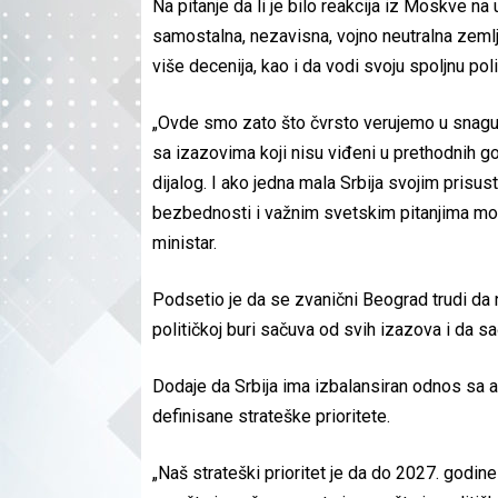
Na pitanje da li je bilo reakcija iz Moskve na
samostalna, nezavisna, vojno neutralna zemlja
više decenija, kao i da vodi svoju spoljnu pol
„Ovde smo zato što čvrsto verujemo u snagu d
sa izazovima koji nisu viđeni u prethodnih go
dijalog. I ako jedna mala Srbija svojim pris
bezbednosti i važnim svetskim pitanjima mož
ministar.
Podsetio je da se zvanični Beograd trudi da n
političkoj buri sačuva od svih izazova i da sa
Dodaje da Srbija ima izbalansiran odnos sa 
definisane strateške prioritete.
„Naš strateški prioritet je da do 2027. godi