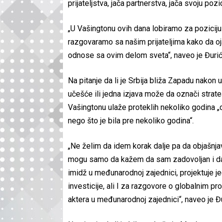
prijateljstva, jača partnerstva, jača svoju pozi
„U Vašingtonu ovih dana lobiramo za pozicij
razgovaramo sa našim prijateljima kako da 
odnose sa ovim delom sveta“, naveo je Đurić
Na pitanje da li je Srbija bliža Zapadu nakon
učešće ili jedna izjava može da označi strateš
Vašingtonu ulaže proteklih nekoliko godina „
nego što je bila pre nekoliko godina“.
„Ne želim da idem korak dalje pa da objašnj
mogu samo da kažem da sam zadovoljan i da 
imidž u međunarodnoj zajednici, projektuje jed
investicije, ali I za razgovore o globalnim p
aktera u međunarodnoj zajednici“, naveo je Đu