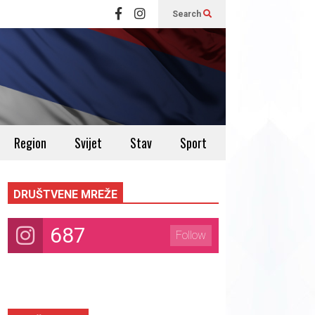
Search
Region
Svijet
Stav
Sport
DRUŠTVENE MREŽE
687
Follow