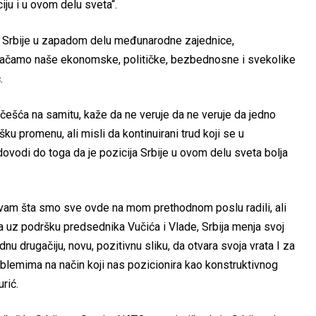
ciju i u ovom delu sveta“.
u Srbije u zapadom delu međunarodne zajednice,
ojačamo naše ekonomske, političke, bezbednosne i svekolike
.
 učešća na samitu, kaže da ne veruje da ne veruje da jedno
ku promenu, ali misli da kontinuirani trud koji se u
dovodi do toga da je pozicija Srbije u ovom delu sveta bolja
avam šta smo sve ovde na mom prethodnom poslu radili, ali
uz podršku predsednika Vučića i Vlade, Srbija menja svoj
nu drugačiju, novu, pozitivnu sliku, da otvara svoja vrata I za
roblemima na način koji nas pozicionira kao konstruktivnog
rić.