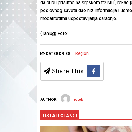
da budu prisutne na srpskom tržištu“, rekao 
poslovnog saveta dao niz informacija i usmer
modalitetima uspostavljanja saradnje.
(Tanjug) Foto:
Region
CATEGORIES
Share This
AUTHOR
istok
OSTALI ČLANCI