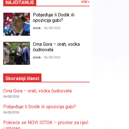
NAJČITANIJE
VIŠE
Pobjeđuje li Dodik ili
opozicija gubi?
istok
- 06/08/2026
Crna Gora – orah, voćka
čudnovata
istok
- 06/08/2026
Skorašnji članci
Crna Gora – orah, voćka čudnovata
06/08/2026
Pobjeđuje li Dodik ili opozicija gubi?
06/08/2026
Pokreće se NOVI ISTOK — prostor za riječ
i smisao