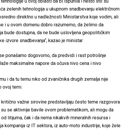
tehnologije u ovoj oblasti da bi ispunila i nešto što su
šća zelenih tehnologija u ukupnom snadbevanju električnom
osredno direktno u nadležnosti Ministarstva koje vodim, ali
da se i u ovom domenu dobro razumemo, da želimo da
ja bude dostupna, da ne bude uslovljena geopolitičkim
ke izvore snadbevanja“, kazao je ministar.
se ponašamo dogovorno, da predvidi i rast potrošnje
laže maksimalne napore da očuva nivo cena i nivo
umu i da tu temu niko od zvaničnika drugih zemalja nije
o ovoj temi.
i kritično važne sirovine predstavljaju često teme razgovora
su se aktivnije bavile ovom problematikom, ali mogu da
d litijuma, čak i da nema nikakvih mineralnih resursa i
a kompanija iz IT sektora, iz auto-moto industrije, koje žele