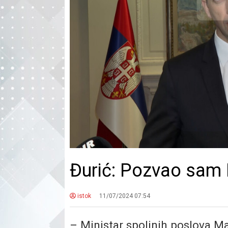
Đurić: Pozvao sam B
istok
11/07/2024 07:54
– Ministar spoljnih poslova Ma