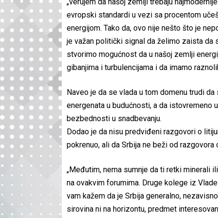
„verujem da našoj zemlji trebaju najmodernije 
evropski standardi u vezi sa procentom uče
energijom. Tako da, ovo nije nešto što je nep
je važan politički signal da želimo zaista 
stvorimo mogućnost da u našoj zemlji energi
gibanjima i turbulencijama i da imamo raznoli
Naveo je da se vlada u tom domenu trudi da 
energenata u budućnosti, a da istovremeno u
bezbednosti u snadbevanju.
Dodao je da nisu predviđeni razgovori o litij
pokrenuo, ali da Srbija ne beži od razgovora 
„Međutim, nema sumnje da ti retki minerali il
na ovakvim forumima. Druge kolege iz Vlade 
vam kažem da je Srbija generalno, nezavisno o
sirovina ni na horizontu, predmet interesovanj