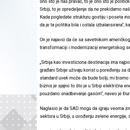
ono što je naš pravac, to je ono što je politič
Srbiji, to je opredeljenje da ne prekidamo naš
Kada pogledate strukturu gostiju i poseta i
da je ta politika bila i ostala izbalansirana“, k
On je najavio da će sa savetnikom američko
transformaciji i modernizaciji energetskog s
„Srbija kao investiciona destinacija ima najpovo
građani Srbije uživaju korist u poređenju sa
standard uvek može da bude bolji, mi bismo uv
biznis je sjajno to što je u Srbiji električna 
pouzdano snadbevanje gasom“, naveo je Đuri
Naglasio je da SAD mogu da igraju veoma zna
sektora u Srbiji, u uvođenju zelene energije, 