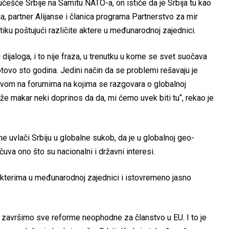
 učešće Srbije na Samitu NATO-a, on ističe da je Srbija tu kao
, partner Alijanse i članica programa Partnerstvo za mir
itiku poštujući različite aktere u međunarodnoj zajednici.
ijaloga, i to nije fraza, u trenutku u kome se svet suočava
tovo sto godina. Jedini način da se problemi rešavaju je
ustvom na forumima na kojima se razgovara o globalnoj
e makar neki doprinos da da, mi ćemo uvek biti tu“, rekao je
e uvlači Srbiju u globalne sukob, da je u globalnoj geo-
čuva ono što su nacionalni i državni interesi.
akterima u međunarodnoj zajednici i istovremeno jasno
ne završimo sve reforme neophodne za članstvo u EU. I to je