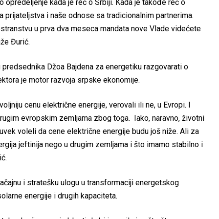
ko opredeljenje kada je reč o Srbiji. Kada je takođe reč o
a prijateljstva i naše odnose sa tradicionalnim partnerima.
nostranstvu u prva dva meseca mandata nove Vlade videćete
aže Đurić.
g predsednika Džoa Bajdena za energetiku razgovarati o
ektora je motor razvoja srpske ekonomije.
ljniju cenu električne energije, verovali ili ne, u Evropi. I
 drugim evropskim zemljama zbog toga. Iako, naravno, životni
ek voleli da cene električne energije budu još niže. Ali za
energija jeftinija nego u drugim zemljama i što imamo stabilno i
ć.
čajnu i stratešku ulogu u transformaciji energetskog
solarne energije i drugih kapaciteta.