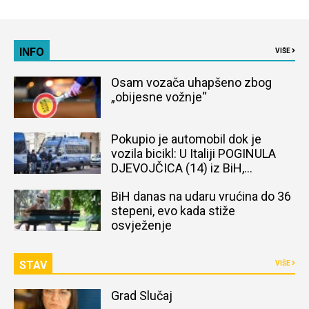
INFO
VIŠE
Osam vozača uhapšeno zbog
„obijesne vožnje“
Pokupio je automobil dok je
vozila bicikl: U Italiji POGINULA
DJEVOJČICA (14) iz BiH,
naređena obdukcija tijela
BiH danas na udaru vrućina do 36
stepeni, evo kada stiže
osvježenje
STAV
VIŠE
Grad Slučaj