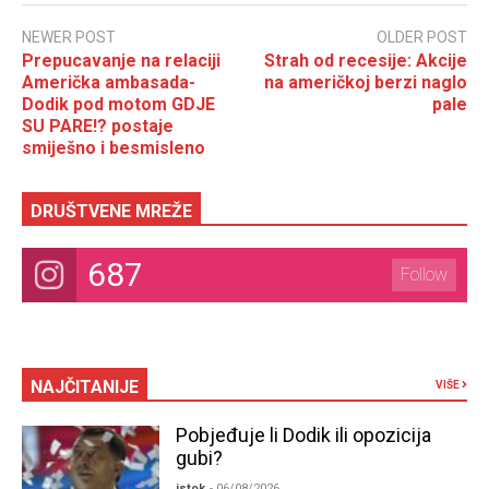
NEWER POST
OLDER POST
Prepucavanje na relaciji
Strah od recesije: Akcije
Američka ambasada-
na američkoj berzi naglo
Dodik pod motom GDJE
pale
SU PARE!? postaje
smiješno i besmisleno
DRUŠTVENE MREŽE
687
Follow
NAJČITANIJE
VIŠE
Pobjeđuje li Dodik ili opozicija
gubi?
istok
- 06/08/2026