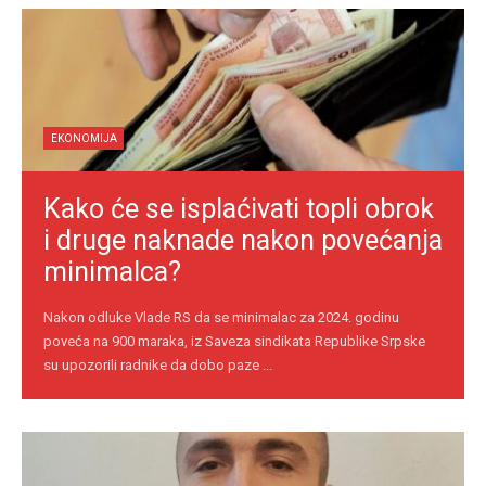
EKONOMIJA
Kako će se isplaćivati topli obrok
i druge naknade nakon povećanja
minimalca?
Nakon odluke Vlade RS da se minimalac za 2024. godinu
poveća na 900 maraka, iz Saveza sindikata Republike Srpske
su upozorili radnike da dobo paze ...