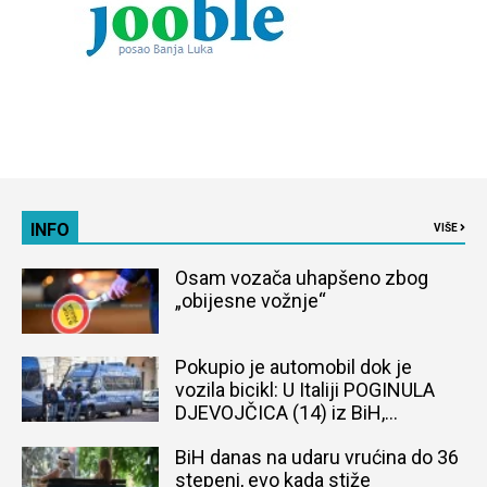
INFO
VIŠE
Osam vozača uhapšeno zbog
„obijesne vožnje“
Pokupio je automobil dok je
vozila bicikl: U Italiji POGINULA
DJEVOJČICA (14) iz BiH,
naređena obdukcija tijela
BiH danas na udaru vrućina do 36
stepeni, evo kada stiže