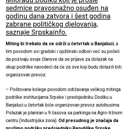
sedmice pravosnažno osuđen na
godinu dana zatvora i šest godina
zabrane političkog djelovanja,
saznaje Srpskainfo.
Miting bi trebalo da se održi u četvrtak u Banjaluci
, a
tim povodom svi gradski i opštinski odbori već su počeli
da pozivaju svoje članove da se prijave za dolazak na
skup podrške navodeći da će za sve koji budu dolazili biti
organizovan prevoz.
– Poštovane kolege povodom održavanja velikog mitinga
podrške institucijama Srpske i predsjedniku Dodiku u
Banjaluci u četvrtak biće organizovan prevoz autobusima.
Polazak je planiran u 9 časova sa parkinga na Agro-tržnom
centru (Industrijska zona).
Od presudnog je značaja da
pružimo podršku predsjedniku Republike Srpske