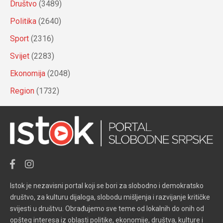
Društvo
(3489)
Politika
(2640)
Sport
(2316)
Svijet
(2283)
Ekonomija
(2048)
Region
(1732)
Istok je nezavisni portal koji se bori za slobodno i demokratsko
društvo, za kulturu dijaloga, slobodu mišljenja i razvijanje kritičke
svijesti u društvu. Obrađujemo sve teme od lokalnih do onih od
opšteg interesa iz oblasti politike, ekonomije, društva, kulture i