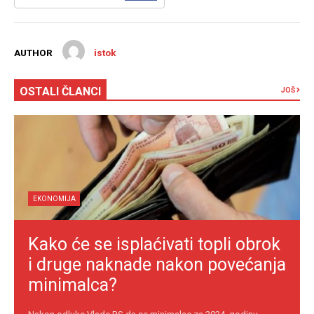
AUTHOR
istok
OSTALI ČLANCI
JOŠ
EKONOMIJA
Kako će se isplaćivati topli obrok
i druge naknade nakon povećanja
minimalca?