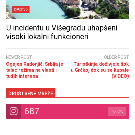
DRUŠTVO
U incidentu u Višegradu uhapšeni
visoki lokalni funkcioneri
NEWER POST
OLDER POST
Ognjen Radonjić: Srbija je
Turistkinje doživjele šok
talac režima na vlasti i
u Grčkoj dok su se kupale
tuđih interesa
(VIDEO)
DRUŠTVENE MREŽE
687
Follow