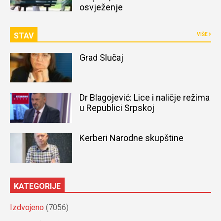
osvježenje
STAV
VIŠE
Grad Slučaj
Dr Blagojević: Lice i naličje režima
u Republici Srpskoj
Kerberi Narodne skupštine
KATEGORIJE
Izdvojeno
(7056)