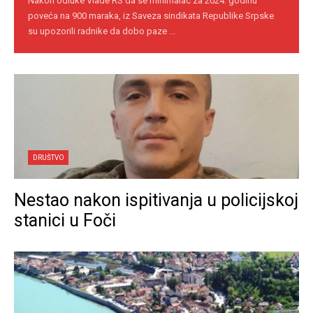
Nakon odluke Vlade RS da se minimalac za 2024. godinu
poveća na 900 maraka, iz Saveza sindikata Republike Srpske
su upozorili radnike da dobo paze ...
DRUŠTVO
Nestao nakon ispitivanja u policijskoj
stanici u Foči