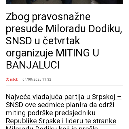
Zbog pravosnažne
presude Miloradu Dodiku,
SNSD u četvrtak
organizuje MITING U
BANJALUCI
istok
04/08/2025 11:32
Najveća vladajuća partija u Srpskoj –
SNSD ove sedmice planira da održi
miting podrške predsjedniku
Republike Srpske i lideru te stranke
Miloradu Dodiku koji je prošle