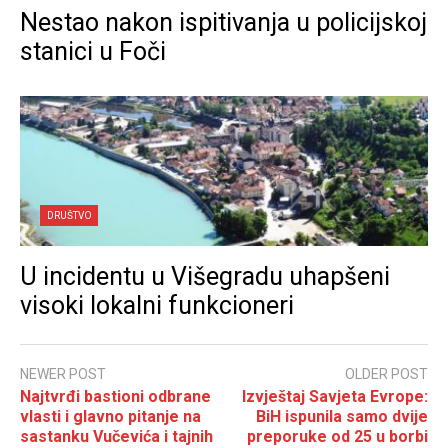
Nestao nakon ispitivanja u policijskoj
stanici u Foči
DRUŠTVO
U incidentu u Višegradu uhapšeni
visoki lokalni funkcioneri
NEWER POST
OLDER POST
Najtvrđi bastioni odbrane
Izvještaj Savjeta Evrope:
vlasti i glavno pitanje na
BiH ispunila samo dvije
sastanku Vučevića i tajnih
preporuke od 25 u borbi