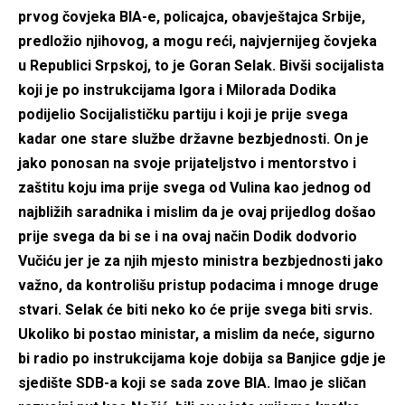
prvog čovjeka BIA-e, policajca, obavještajca Srbije,
predložio njihovog, a mogu reći, najvjernijeg čovjeka
u Republici Srpskoj, to je Goran Selak. Bivši socijalista
koji je po instrukcijama Igora i Milorada Dodika
podijelio Socijalističku partiju i koji je prije svega
kadar one stare službe državne bezbjednosti. On je
jako ponosan na svoje prijateljstvo i mentorstvo i
zaštitu koju ima prije svega od Vulina kao jednog od
najbližih saradnika i mislim da je ovaj prijedlog došao
prije svega da bi se i na ovaj način Dodik dodvorio
Vučiću jer je za njih mjesto ministra bezbjednosti jako
važno, da kontrolišu pristup podacima i mnoge druge
stvari. Selak će biti neko ko će prije svega biti srvis.
Ukoliko bi postao ministar, a mislim da neće, sigurno
bi radio po instrukcijama koje dobija sa Banjice gdje je
sjedište SDB-a koji se sada zove BIA. Imao je sličan