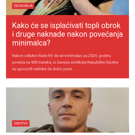
EKONOMIJA
Kako će se isplaćivati topli obrok
i druge naknade nakon povećanja
minimalca?
Nakon odluke Vlade RS da se minimalac za 2024. godinu
poveća na 900 maraka, iz Saveza sindikata Republike Srpske
su upozorili radnike da dobo paze ...
DRUŠTVO