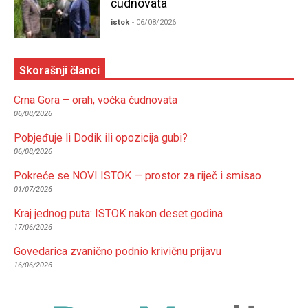
čudnovata
istok
- 06/08/2026
Skorašnji članci
Crna Gora – orah, voćka čudnovata
06/08/2026
Pobjeđuje li Dodik ili opozicija gubi?
06/08/2026
Pokreće se NOVI ISTOK — prostor za riječ i smisao
01/07/2026
Kraj jednog puta: ISTOK nakon deset godina
17/06/2026
Govedarica zvanično podnio krivičnu prijavu
16/06/2026