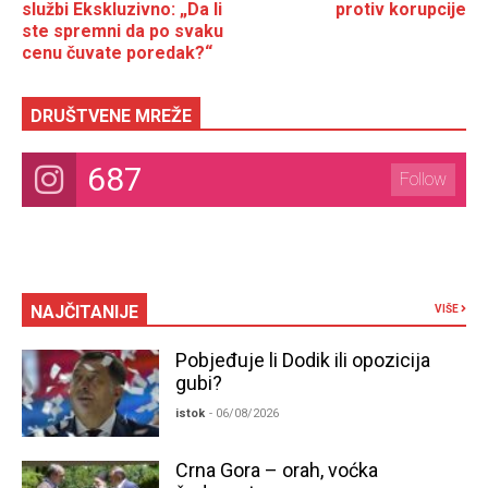
službi Ekskluzivno: „Da li
protiv korupcije
ste spremni da po svaku
cenu čuvate poredak?“
DRUŠTVENE MREŽE
687
Follow
NAJČITANIJE
VIŠE
Pobjeđuje li Dodik ili opozicija
gubi?
istok
- 06/08/2026
Crna Gora – orah, voćka