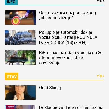
INFO
VIŠE
Osam vozača uhapšeno zbog
„obijesne vožnje“
Pokupio je automobil dok je
vozila bicikl: U Italiji POGINULA
DJEVOJČICA (14) iz BiH,
naređena obdukcija tijela
BiH danas na udaru vrućina do 36
stepeni, evo kada stiže
osvježenje
STAV
VIŠE
Grad Slučaj
Dr Blagojević: Lice i naličje režima