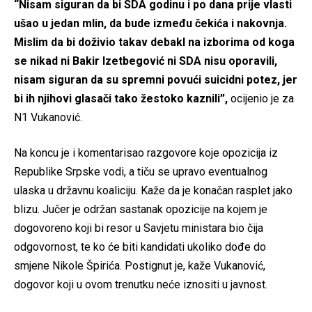
“Nisam siguran da bi SDA godinu i po dana prije vlasti
ušao u jedan mlin, da bude između čekića i nakovnja.
Mislim da bi doživio takav debakl na izborima od koga
se nikad ni Bakir Izetbegović ni SDA nisu oporavili,
nisam siguran da su spremni povući suicidni potez, jer
bi ih njihovi glasači tako žestoko kaznili”,
ocijenio je za
N1 Vukanović.
Na koncu je i komentarisao razgovore koje opozicija iz
Republike Srpske vodi, a tiču se upravo eventualnog
ulaska u državnu koaliciju. Kaže da je konačan rasplet jako
blizu. Jučer je održan sastanak opozicije na kojem je
dogovoreno koji bi resor u Savjetu ministara bio čija
odgovornost, te ko će biti kandidati ukoliko dođe do
smjene Nikole Špirića. Postignut je, kaže Vukanović,
dogovor koji u ovom trenutku neće iznositi u javnost.