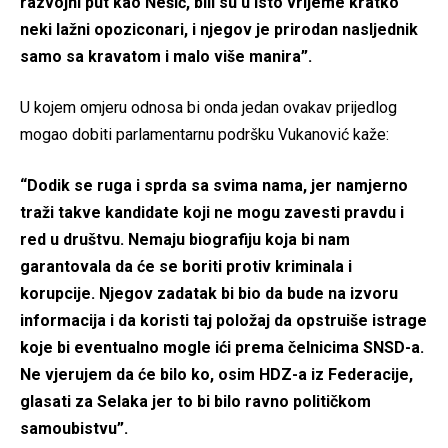
razvojni put kao Nešić, bili su u isto vrijeme kratko
neki lažni opoziconari, i njegov je prirodan nasljednik
samo sa kravatom i malo više manira”.
U kojem omjeru odnosa bi onda jedan ovakav prijedlog
mogao dobiti parlamentarnu podršku Vukanović kaže:
“Dodik se ruga i sprda sa svima nama, jer namjerno
traži takve kandidate koji ne mogu zavesti pravdu i
red u društvu. Nemaju biografiju koja bi nam
garantovala da će se boriti protiv kriminala i
korupcije. Njegov zadatak bi bio da bude na izvoru
informacija i da koristi taj položaj da opstruiše istrage
koje bi eventualno mogle ići prema čelnicima SNSD-a.
Ne vjerujem da će bilo ko, osim HDZ-a iz Federacije,
glasati za Selaka jer to bi bilo ravno političkom
samoubistvu”.