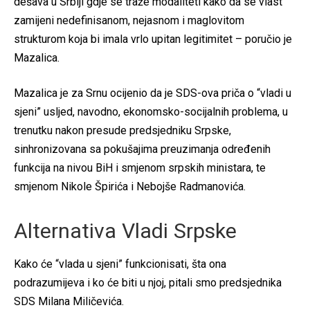
dešava u Srbiji gdje se traže modaliteti kako da se vlast
zamijeni nedefinisanom, nejasnom i maglovitom
strukturom koja bi imala vrlo upitan legitimitet – poručio je
Mazalica.
Mazalica je za Srnu ocijenio da je SDS-ova priča o “vladi u
sjeni” usljed, navodno, ekonomsko-socijalnih problema, u
trenutku nakon presude predsjedniku Srpske,
sinhronizovana sa pokušajima preuzimanja određenih
funkcija na nivou BiH i smjenom srpskih ministara, te
smjenom Nikole Špirića i Nebojše Radmanovića.
Alternativa Vladi Srpske
Kako će “vlada u sjeni” funkcionisati, šta ona
podrazumijeva i ko će biti u njoj, pitali smo predsjednika
SDS Milana Miličevića.