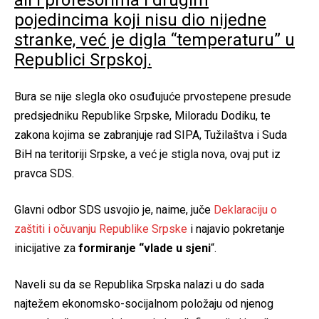
ali i profesorima i drugim
pojedincima koji nisu dio nijedne
stranke, već je digla “temperaturu” u
Republici Srpskoj.
Bura se nije slegla oko osuđujuće prvostepene presude
predsjedniku Republike Srpske, Miloradu Dodiku, te
zakona kojima se zabranjuje rad SIPA, Tužilaštva i Suda
BiH na teritoriji Srpske, a već je stigla nova, ovaj put iz
pravca SDS.
Glavni odbor SDS usvojio je, naime, juče
Deklaraciju o
zaštiti i očuvanju Republike Srpske
i najavio pokretanje
inicijative za
formiranje “vlade u sjeni
“.
Naveli su da se Republika Srpska nalazi u do sada
najtežem ekonomsko-socijalnom položaju od njenog