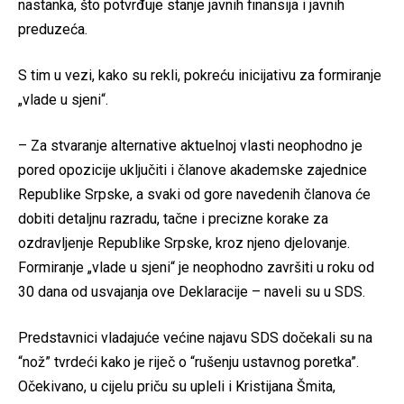
nastanka, što potvrđuje stanje javnih finansija i javnih
preduzeća.
S tim u vezi, kako su rekli, pokreću inicijativu za formiranje
„vlade u sjeni“.
– Za stvaranje alternative aktuelnoj vlasti neophodno je
pored opozicije uključiti i članove akademske zajednice
Republike Srpske, a svaki od gore navedenih članova će
dobiti detaljnu razradu, tačne i precizne korake za
ozdravljenje Republike Srpske, kroz njeno djelovanje.
Formiranje „vlade u sjeni“ je neophodno završiti u roku od
30 dana od usvajanja ove Deklaracije – naveli su u SDS.
Predstavnici vladajuće većine najavu SDS dočekali su na
“nož” tvrdeći kako je riječ o “rušenju ustavnog poretka”.
Očekivano, u cijelu priču su upleli i Kristijana Šmita,