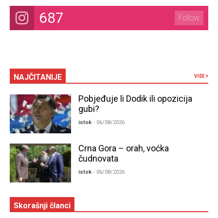
687
Follow
NAJČITANIJE
VIŠE
Pobjeđuje li Dodik ili opozicija
gubi?
istok
- 06/08/2026
Crna Gora – orah, voćka
čudnovata
istok
- 06/08/2026
Skorašnji članci