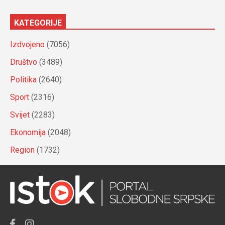
KATEGORIJE
Izdvojeno
(7056)
Društvo
(3489)
Politika
(2640)
Sport
(2316)
Svijet
(2283)
Ekonomija
(2048)
Region
(1732)