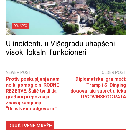
DRUŠTVO
U incidentu u Višegradu uhapšeni
visoki lokalni funkcioneri
NEWER POST
OLDER POST
Protiv poskupljenja nam
Diplomatska igra moći:
ne bi pomogle ni ROBNE
Tramp i Si Đinping
REZERVE: Šulić tvrdi da
dogovaraju susret u jeku
građani prepoznaju
TRGOVINSKOG RATA
značaj kampanje
“Društveno odgovorni”
DRUŠTVENE MREŽE