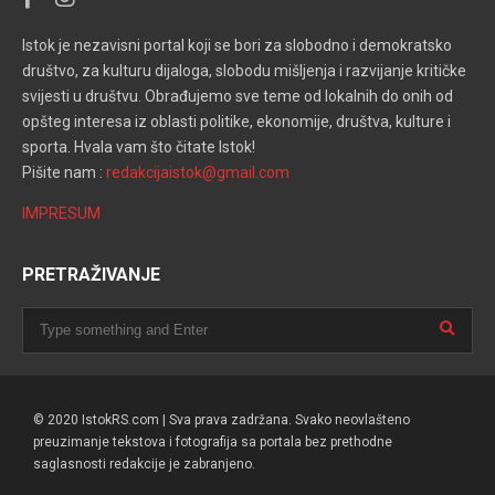
Istok je nezavisni portal koji se bori za slobodno i demokratsko
društvo, za kulturu dijaloga, slobodu mišljenja i razvijanje kritičke
svijesti u društvu. Obrađujemo sve teme od lokalnih do onih od
opšteg interesa iz oblasti politike, ekonomije, društva, kulture i
sporta. Hvala vam što čitate Istok!
Pišite nam :
redakcijaistok@gmail.com
IMPRESUM
PRETRAŽIVANJE
© 2020 IstokRS.com | Sva prava zadržana. Svako neovlašteno
preuzimanje tekstova i fotografija sa portala bez prethodne
saglasnosti redakcije je zabranjeno.