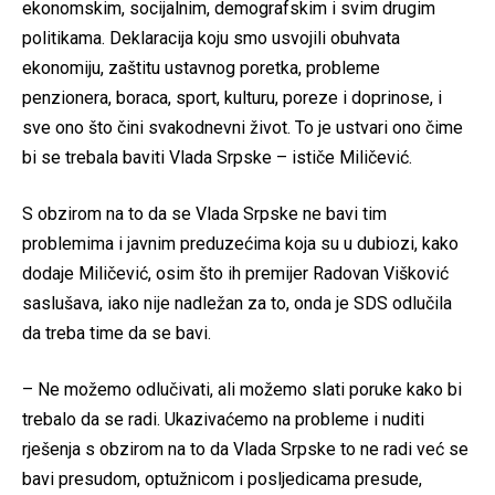
ekonomskim, socijalnim, demografskim i svim drugim
politikama. Deklaracija koju smo usvojili obuhvata
ekonomiju, zaštitu ustavnog poretka, probleme
penzionera, boraca, sport, kulturu, poreze i doprinose, i
sve ono što čini svakodnevni život. To je ustvari ono čime
bi se trebala baviti Vlada Srpske – ističe Miličević.
S obzirom na to da se Vlada Srpske ne bavi tim
problemima i javnim preduzećima koja su u dubiozi, kako
dodaje Miličević, osim što ih premijer Radovan Višković
saslušava, iako nije nadležan za to, onda je SDS odlučila
da treba time da se bavi.
– Ne možemo odlučivati, ali možemo slati poruke kako bi
trebalo da se radi. Ukazivaćemo na probleme i nuditi
rješenja s obzirom na to da Vlada Srpske to ne radi već se
bavi presudom, optužnicom i posljedicama presude,