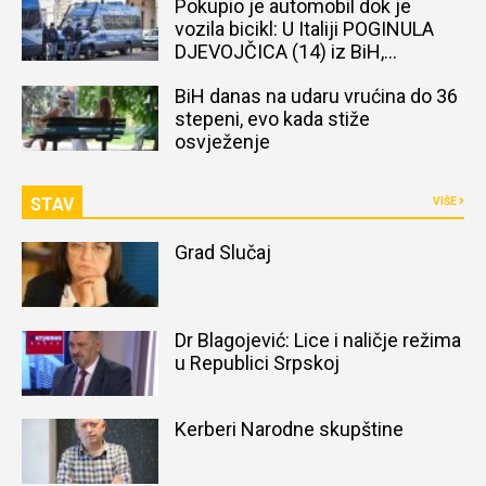
Pokupio je automobil dok je
vozila bicikl: U Italiji POGINULA
DJEVOJČICA (14) iz BiH,
naređena obdukcija tijela
BiH danas na udaru vrućina do 36
stepeni, evo kada stiže
osvježenje
STAV
VIŠE
Grad Slučaj
Dr Blagojević: Lice i naličje režima
u Republici Srpskoj
Kerberi Narodne skupštine