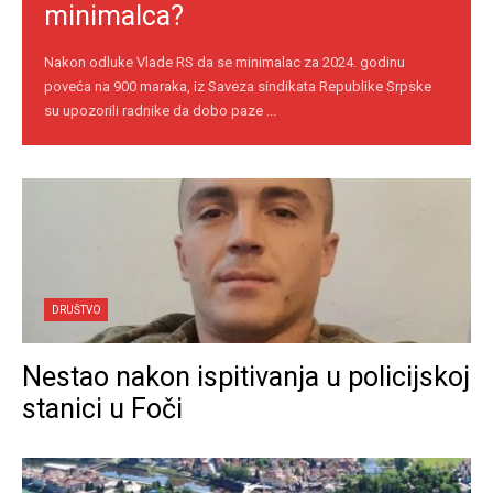
minimalca?
Nakon odluke Vlade RS da se minimalac za 2024. godinu
poveća na 900 maraka, iz Saveza sindikata Republike Srpske
su upozorili radnike da dobo paze ...
DRUŠTVO
Nestao nakon ispitivanja u policijskoj
stanici u Foči