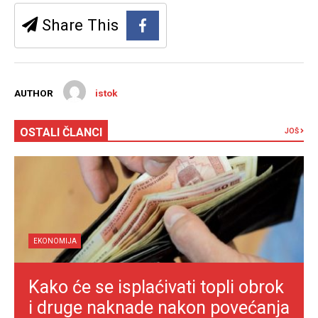
Share This
AUTHOR
istok
OSTALI ČLANCI
JOŠ
EKONOMIJA
Kako će se isplaćivati topli obrok
i druge naknade nakon povećanja