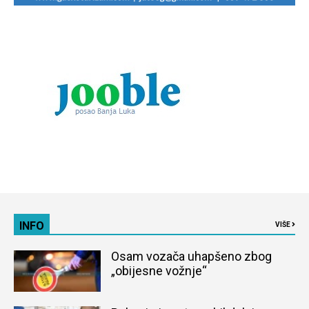
INFO
VIŠE
Osam vozača uhapšeno zbog
„obijesne vožnje“