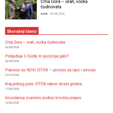
Crna Gora – orah, voćka
čudnovata
istok
- 06/08/2026
Skorašnji članci
Crna Gora – orah, voćka čudnovata
06/08/2026
Pobjeđuje li Dodik ili opozicija gubi?
06/08/2026
Pokreće se NOVI ISTOK — prostor za riječ i smisao
01/07/2026
Kraj jednog puta: ISTOK nakon deset godina
17/06/2026
Govedarica zvanično podnio krivičnu prijavu
16/06/2026