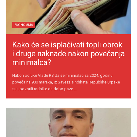
EKONOMIJA
Kako će se isplaćivati topli obrok
i druge naknade nakon povećanja
minimalca?
Nakon odluke Vlade RS da se minimalac za 2024. godinu
poveća na 900 maraka, iz Saveza sindikata Republike Srpske
su upozorili radnike da dobo paze ...