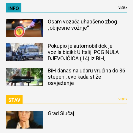
INFO
VIŠE
Osam vozača uhapšeno zbog
„obijesne vožnje“
Pokupio je automobil dok je
vozila bicikl: U Italiji POGINULA
DJEVOJČICA (14) iz BiH,
naređena obdukcija tijela
BiH danas na udaru vrućina do 36
stepeni, evo kada stiže
osvježenje
STAV
VIŠE
Grad Slučaj