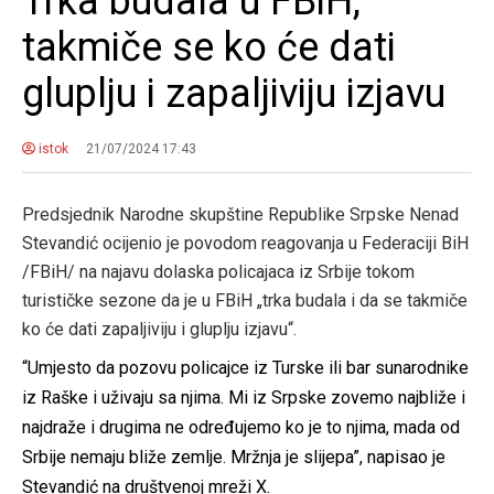
Trka budala u FBiH,
takmiče se ko će dati
gluplju i zapaljiviju izjavu
istok
21/07/2024 17:43
Predsjednik Narodne skupštine Republike Srpske Nenad
Stevandić ocijenio je povodom reagovanja u Federaciji BiH
/FBiH/ na najavu dolaska policajaca iz Srbije tokom
turističke sezone da je u FBiH „trka budala i da se takmiče
ko će dati zapaljiviju i gluplju izjavu“.
“Umjesto da pozovu policajce iz Turske ili bar sunarodnike
iz Raške i uživaju sa njima. Mi iz Srpske zovemo najbliže i
najdraže i drugima ne određujemo ko je to njima, mada od
Srbije nemaju bliže zemlje. Mržnja je slijepa”, napisao je
Stevandić na društvenoj mreži X.