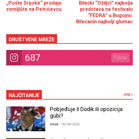
„Pošte Srpske“ prodaju
Bilećki “Ožiljci” najbolja
zemljište na Petrićevcu
predstava na festivalu
“FEDRA” u Bugojnu.
Bilećanin najbolji glumac
DRUŠTVENE MREŽE
687
Follow
NAJČITANIJE
VIŠE
Pobjeđuje li Dodik ili opozicija
gubi?
istok
- 06/08/2026