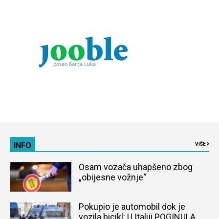
INFO
VIŠE
Osam vozača uhapšeno zbog
„obijesne vožnje“
Pokupio je automobil dok je
vozila bicikl: U Italiji POGINULA