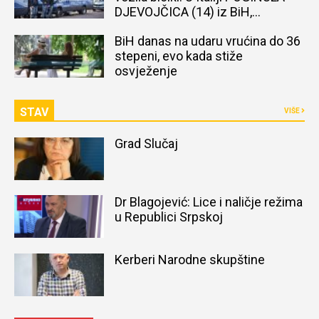
DJEVOJČICA (14) iz BiH,
naređena obdukcija tijela
BiH danas na udaru vrućina do 36
stepeni, evo kada stiže
osvježenje
STAV
VIŠE
Grad Slučaj
Dr Blagojević: Lice i naličje režima
u Republici Srpskoj
Kerberi Narodne skupštine