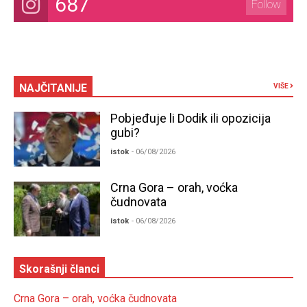
687
Follow
NAJČITANIJE
VIŠE
Pobjeđuje li Dodik ili opozicija
gubi?
istok
- 06/08/2026
Crna Gora – orah, voćka
čudnovata
istok
- 06/08/2026
Skorašnji članci
Crna Gora – orah, voćka čudnovata