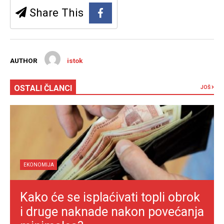
Share This
AUTHOR
istok
OSTALI ČLANCI
JOŠ
EKONOMIJA
Kako će se isplaćivati topli obrok
i druge naknade nakon povećanja