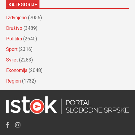
KATEGORIJE
Izdvojeno
(7056)
Društvo
(3489)
Politika
(2640)
Sport
(2316)
Svijet
(2283)
Ekonomija
(2048)
Region
(1732)