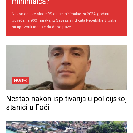
minimalca?
Nakon odluke Vlade RS da se minimalac za 2024. godinu
poveća na 900 maraka, iz Saveza sindikata Republike Srpske
su upozorili radnike da dobo paze ...
DRUŠTVO
Nestao nakon ispitivanja u policijskoj
stanici u Foči