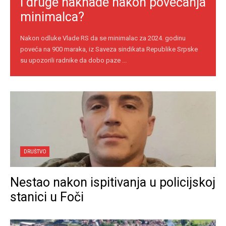
i druge naknade nakon povećanja
minimalca?
Nakon odluke Vlade RS da se minimalac za 2024. godinu
poveća na 900 maraka, iz Saveza sindikata Republike Srpske
su upozorili radnike da dobo paze ...
DRUŠTVO
Nestao nakon ispitivanja u policijskoj
stanici u Foči