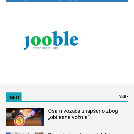
INFO
VIŠE
Osam vozača uhapšeno zbog
„obijesne vožnje“