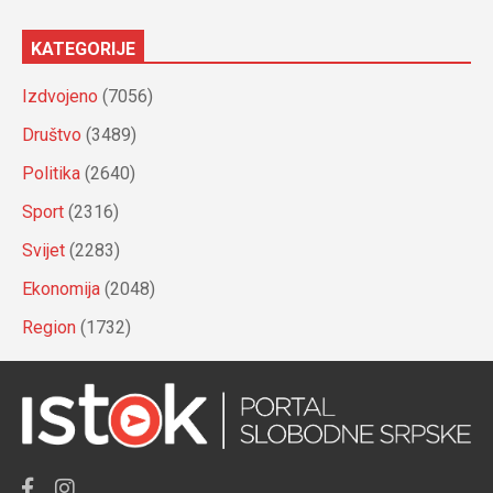
KATEGORIJE
Izdvojeno
(7056)
Društvo
(3489)
Politika
(2640)
Sport
(2316)
Svijet
(2283)
Ekonomija
(2048)
Region
(1732)