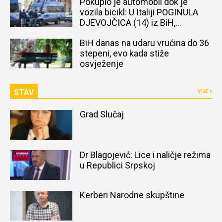
Pokupio je automobil dok je
vozila bicikl: U Italiji POGINULA
DJEVOJČICA (14) iz BiH,
naređena obdukcija tijela
BiH danas na udaru vrućina do 36
stepeni, evo kada stiže
osvježenje
STAV
VIŠE
Grad Slučaj
Dr Blagojević: Lice i naličje režima
u Republici Srpskoj
Kerberi Narodne skupštine