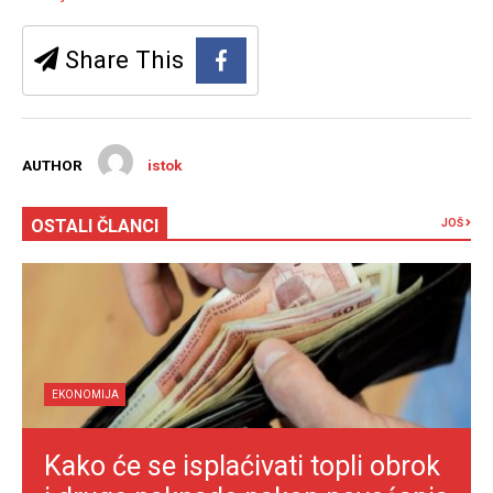
Share This
AUTHOR
istok
OSTALI ČLANCI
JOŠ
EKONOMIJA
Kako će se isplaćivati topli obrok