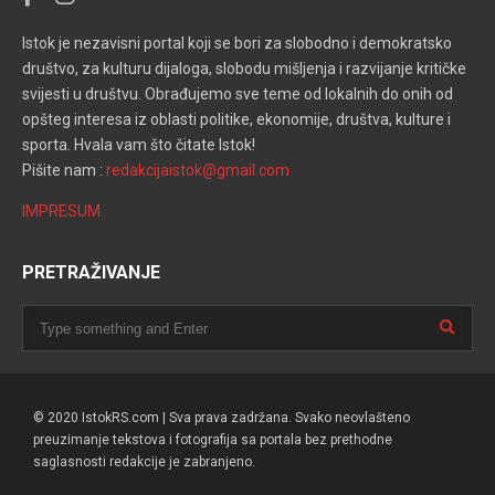
Istok je nezavisni portal koji se bori za slobodno i demokratsko
društvo, za kulturu dijaloga, slobodu mišljenja i razvijanje kritičke
svijesti u društvu. Obrađujemo sve teme od lokalnih do onih od
opšteg interesa iz oblasti politike, ekonomije, društva, kulture i
sporta. Hvala vam što čitate Istok!
Pišite nam :
redakcijaistok@gmail.com
IMPRESUM
PRETRAŽIVANJE
© 2020 IstokRS.com | Sva prava zadržana. Svako neovlašteno
preuzimanje tekstova i fotografija sa portala bez prethodne
saglasnosti redakcije je zabranjeno.