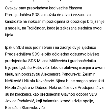
Ovakav stav preovladava kod većine članova
Predsjedništva SDS, a možda će stvari vezano za
kandidate na inokosnim pozicijama iz opozicije biti jasnije
u nedelju, na Trojičindan, kada je zakazana sjednica ovog
tijela.
Ipak u SDS nisu jedinstveni i na zadnje dvije sjednice
Predsjedništva SDS je bilo očigledno odsustvo bivšeg
predsjednika SDS Milana Miličevića i gradonačelnika
Bijeljine Ljubiše Petrovića. Iako u relativnoj manjini u ovom
tijelu, njih podržavaju Aleksandra Pandurević, Želimir
Nešković i Nikola Kovačević. Njima bi se mogao pridružiti
Nikola Zlojutro iz Dubice. Neki od članova Predsjedništva
su na klackalici, kao predsjednik Glavnog odbora SDS
Jovica Radulović, koji balansira između dvije opcije,
Blanuše i Stanivukovića.