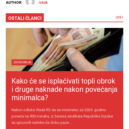
AUTHOR
istok
OSTALI ČLANCI
JOŠ
EKONOMIJA
Kako će se isplaćivati topli obrok
i druge naknade nakon povećanja
minimalca?
Nakon odluke Vlade RS da se minimalac za 2024. godinu
poveća na 900 maraka, iz Saveza sindikata Republike Srpske
su upozorili radnike da dobo paze ...