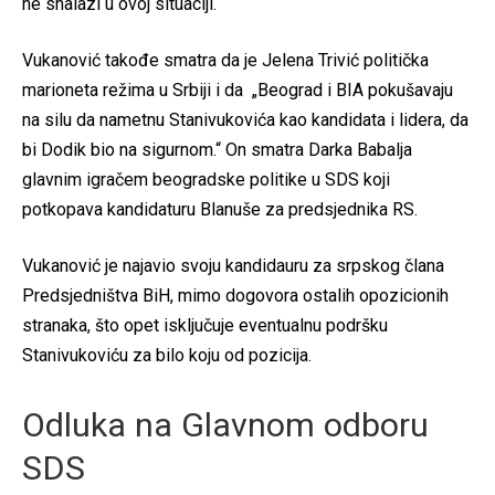
ne snalazi u ovoj situaciji.
Vukanović takođe smatra da je Jelena Trivić politička
marioneta režima u Srbiji i da „Beograd i BIA pokušavaju
na silu da nametnu Stanivukovića kao kandidata i lidera, da
bi Dodik bio na sigurnom.“ On smatra Darka Babalja
glavnim igračem beogradske politike u SDS koji
potkopava kandidaturu Blanuše za predsjednika RS.
Vukanović je najavio svoju kandidauru za srpskog člana
Predsjedništva BiH, mimo dogovora ostalih opozicionih
stranaka, što opet isključuje eventualnu podršku
Stanivukoviću za bilo koju od pozicija.
Odluka na Glavnom odboru
SDS