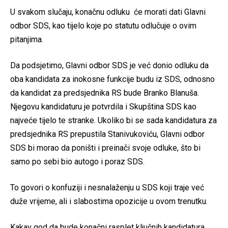
U svakom slučaju, konačnu odluku će morati dati Glavni
odbor SDS, kao tijelo koje po statutu odlučuje o ovim
pitanjima.
Da podsjetimo, Glavni odbor SDS je već donio odluku da
oba kandidata za inokosne funkcije budu iz SDS, odnosno
da kandidat za predsjednika RS bude Branko Blanuša.
Njegovu kandidaturu je potvrdila i Skupština SDS kao
najveće tijelo te stranke. Ukoliko bi se sada kandidatura za
predsjednika RS prepustila Stanivukoviću, Glavni odbor
SDS bi morao da poništi i preinači svoje odluke, što bi
samo po sebi bio autogo i poraz SDS.
To govori o konfuziji i nesnalaženju u SDS koji traje već
duže vrijeme, ali i slabostima opozicije u ovom trenutku.
Kakav god da bude konačni rasplet ključnih kandidatura