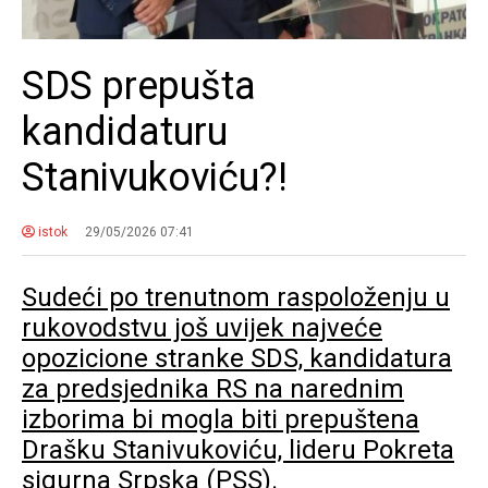
SDS prepušta
kandidaturu
Stanivukoviću?!
istok
29/05/2026 07:41
Sudeći po trenutnom raspoloženju u
rukovodstvu još uvijek najveće
opozicione stranke SDS, kandidatura
za predsjednika RS na narednim
izborima bi mogla biti prepuštena
Drašku Stanivukoviću, lideru Pokreta
sigurna Srpska (PSS).