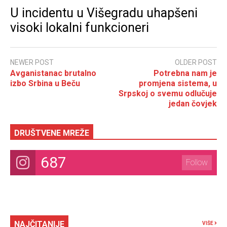
U incidentu u Višegradu uhapšeni
visoki lokalni funkcioneri
NEWER POST
OLDER POST
Avganistanac brutalno
Potrebna nam je
izbo Srbina u Beču
promjena sistema, u
Srpskoj o svemu odlučuje
jedan čovjek
DRUŠTVENE MREŽE
687
Follow
NAJČITANIJE
VIŠE