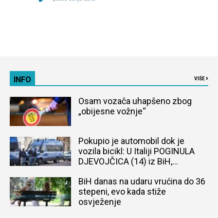
INFO
VIŠE
Osam vozača uhapšeno zbog
„obijesne vožnje“
Pokupio je automobil dok je
vozila bicikl: U Italiji POGINULA
DJEVOJČICA (14) iz BiH,
naređena obdukcija tijela
BiH danas na udaru vrućina do 36
stepeni, evo kada stiže
osvježenje