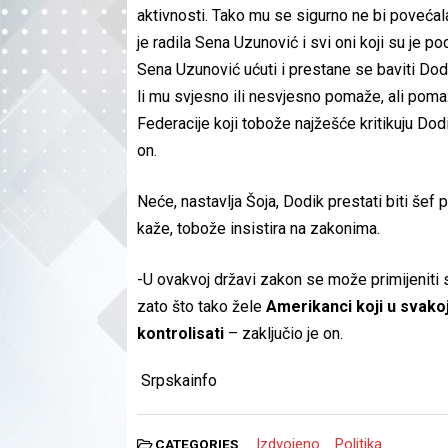
aktivnosti. Tako mu se sigurno ne bi povećal
je radila Sena Uzunović i svi oni koji su je po
Sena Uzunović ućuti i prestane se baviti Do
li mu svjesno ili nesvjesno pomaže, ali poma
Federacije koji tobože najžešće kritikuju Do
on.
Neće, nastavlja Šoja, Dodik prestati biti šef 
kaže, tobože insistira na zakonima.
-U ovakvoj državi zakon se može primijeniti
zato što tako žele
Amerikanci koji u svakoj
kontrolisati
– zaključio je on.
Srpskainfo
Izdvojeno
Politika
CATEGORIES