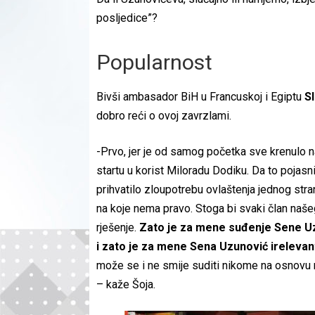
posljedice”?
Popularnost
Bivši ambasador BiH u Francuskoj i Egiptu
S
dobro reći o ovoj zavrzlami.
-Prvo, jer je od samog početka sve krenulo n
startu u korist Miloradu Dodiku. Da to pojas
prihvatilo zloupotrebu ovlaštenja jednog stra
na koje nema pravo. Stoga bi svaki član na
rješenje.
Zato je za mene suđenje Sene Uz
i zato je za mene Sena Uzunović irelevan
može se i ne smije suditi nikome na osnovu 
– kaže Šoja.