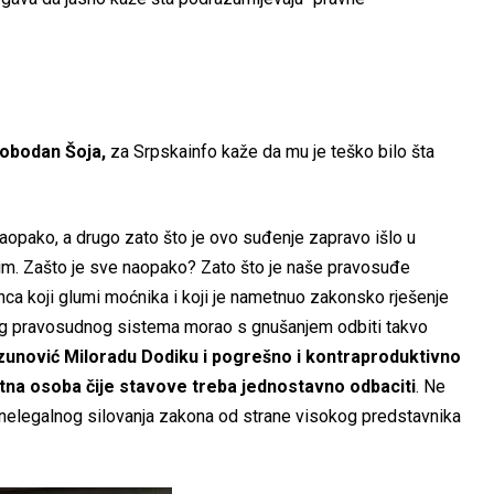
lobodan Šoja,
za Srpskainfo kaže da mu je teško bilo šta
aopako, a drugo zato što je ovo suđenje zapravo išlo u
nim. Zašto je sve naopako? Zato što je naše pravosuđe
nca koji glumi moćnika i koji je nametnuo zakonsko rješenje
šeg pravosudnog sistema morao s gnušanjem odbiti takvo
unović Miloradu Dodiku i pogrešno i kontraproduktivno
tna osoba čije stavove treba jednostavno odbaciti
. Ne
nelegalnog silovanja zakona od strane visokog predstavnika