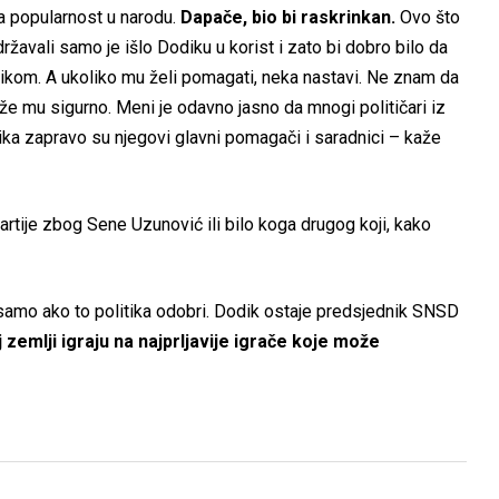
a popularnost u narodu.
Dapače, bio bi raskrinkan.
Ovo što
državali samo je išlo Dodiku u korist i zato bi dobro bilo da
dikom. A ukoliko mu želi pomagati, neka nastavi. Ne znam da
že mu sigurno. Meni je odavno jasno da mnogi političari iz
dika zapravo su njegovi glavni pomagači i saradnici – kaže
partije zbog Sene Uzunović ili bilo koga drugog koji, kako
 samo ako to politika odobri. Dodik ostaje predsjednik SNSD
 zemlji igraju na najprljavije igrače koje može