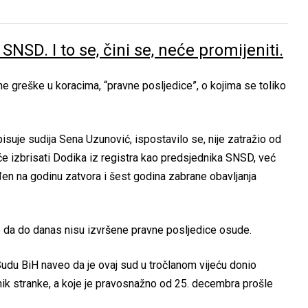
NSD. I to se, čini se, neće promijeniti.
ne greške u koracima, “pravne posljedice”, o kojima se toliko
isuje sudija Sena Uzunović, ispostavilo se, nije zatražio od
će izbrisati Dodika iz registra kao predsjednika SNSD, već
en na godinu zatvora i šest godina zabrane obavljanja
 se da do danas nisu izvršene pravne posljedice osude.
Sudu BiH naveo da je ovaj sud u tročlanom vijeću donio
ik stranke, a koje je pravosnažno od 25. decembra prošle