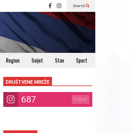
Search
Region
Svijet
Stav
Sport
DRUŠTVENE MREŽE
687
Follow