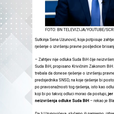
FOTO: BN TELEVIZIJA/YOUTUBE/SC
Sutkinja Sena Uzunović, koja potpisuje zahtje
rješenje o izvršenju pravne posljedice brisa
– Zahtjev nije odluka Suda BiH čije neizvršen
Suda BiH, propisano Krivičnim Zakonom BiH. H
trebala da donese rješenje o izvršenju pravn
predsjednika SNSD, na koje rješenje bi posto
po pravosnažnosti tog rješenja, isto kao odl
koji bi po takvoj odluci morao da postupi,
jer
neizvršenja odluke Suda BiH
– rekao je Bl
Da li Uzunovićeva, slučajno ili namjerno, izb