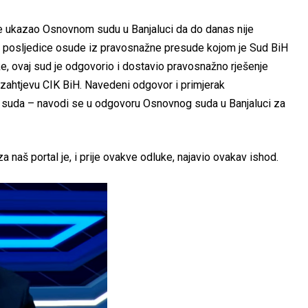
e ukazao Osnovnom sudu u Banjaluci da do danas nije
e posljedice osude iz pravosnažne presude kojom je Sud BiH
, ovaj sud je odgovorio i dostavio pravosnažno rješenje
o zahtjevu CIK BiH. Navedeni odgovor i primjerak
 suda – navodi se u odgovoru Osnovnog suda u Banjaluci za
a naš portal je, i prije ovakve odluke, najavio ovakav ishod.