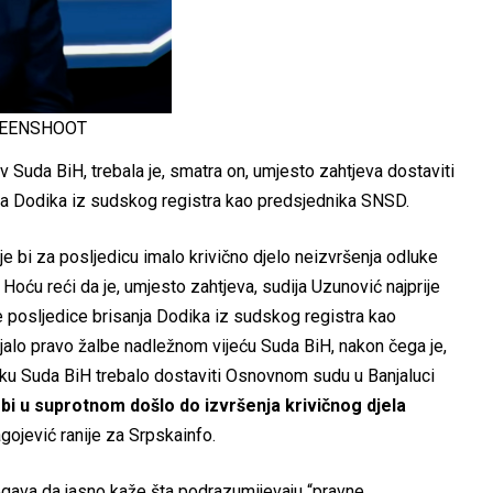
REENSHOOT
v Suda BiH, trebala je, smatra on, umjesto zahtjeva dostaviti
nja Dodika iz sudskog registra kao predsjednika SNSD.
je bi za posljedicu imalo krivično djelo neizvršenja odluke
oću reći da je, umjesto zahtjeva, sudija Uzunović najprije
e posljedice brisanja Dodika iz sudskog registra kao
jalo pravo žalbe nadležnom vijeću Suda BiH, nakon čega je,
uku Suda BiH trebalo dostaviti Osnovnom sudu u Banjaluci
 bi u suprotnom došlo do izvršenja krivičnog djela
agojević ranije za Srpskainfo.
jegava da jasno kaže šta podrazumijevaju “pravne