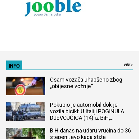
INFO
VIŠE
Osam vozača uhapšeno zbog
„obijesne vožnje“
Pokupio je automobil dok je
vozila bicikl: U Italiji POGINULA
DJEVOJČICA (14) iz BiH,
naređena obdukcija tijela
BiH danas na udaru vrućina do 36
stepeni, evo kada stiže