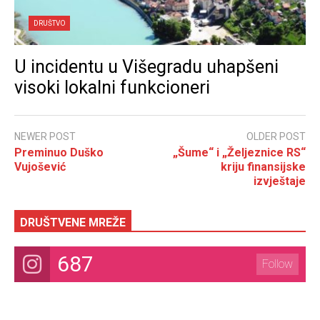
DRUŠTVO
U incidentu u Višegradu uhapšeni
visoki lokalni funkcioneri
NEWER POST
OLDER POST
Preminuo Duško
„Šume“ i „Željeznice RS“
Vujošević
kriju finansijske
izvještaje
DRUŠTVENE MREŽE
687
Follow