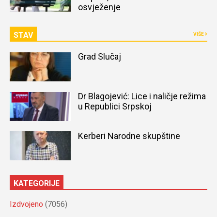
osvježenje
STAV
VIŠE
Grad Slučaj
Dr Blagojević: Lice i naličje režima
u Republici Srpskoj
Kerberi Narodne skupštine
KATEGORIJE
Izdvojeno
(7056)