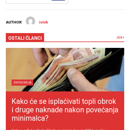
AUTHOR
istok
OSTALI ČLANCI
JOŠ
EKONOMIJA
Kako će se isplaćivati topli obrok
i druge naknade nakon povećanja
minimalca?