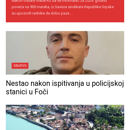
Nakon odluke Vlade RS da se minimalac za 2024. godinu
poveća na 900 maraka, iz Saveza sindikata Republike Srpske
su upozorili radnike da dobo paze ...
DRUŠTVO
Nestao nakon ispitivanja u policijskoj
stanici u Foči