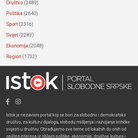
Društvo
(3489)
Politika
(2640)
Sport
(2316)
Svijet
(2283)
Ekonomija
(2048)
Region
(1732)
Istok je nezavisni portal koji se bori za slobodno i demokratsko
društvo, za kulturu dijaloga, slobodu mišljenja i razvijanje kritičke
svijesti u društvu. Obrađujemo sve teme od lokalnih do onih od
opšteg interesa iz oblasti politike, ekonomije, društva, kulture i