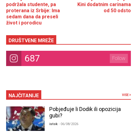
podržala studente, pa
Kini dodatnim carinama
proterana iz Srbije: Ima
od 50 odsto
sedam dana da preseli
život i porodicu
DRUŠTVENE MREŽE
687
Follow
NAJČITANIJE
VIŠE
Pobjeđuje li Dodik ili opozicija
gubi?
istok
- 06/08/2026