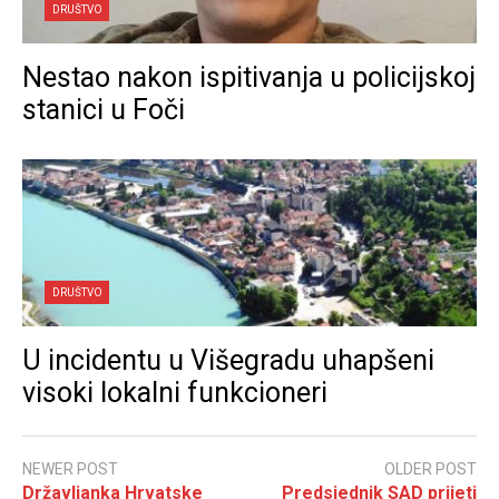
DRUŠTVO
Nestao nakon ispitivanja u policijskoj
stanici u Foči
DRUŠTVO
U incidentu u Višegradu uhapšeni
visoki lokalni funkcioneri
NEWER POST
OLDER POST
Državljanka Hrvatske
Predsjednik SAD prijeti