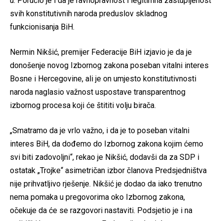
u. Poručio je i da je ravnopravnost i legitimna zastupljenost
svih konstitutivnih naroda preduslov skladnog
funkcionisanja BiH.
Nermin Nikšić, premijer Federacije BiH izjavio je da je
donošenje novog Izbornog zakona poseban vitalni interes
Bosne i Hercegovine, ali je on umjesto konstitutivnosti
naroda naglasio važnost uspostave transparentnog
izbornog procesa koji će štititi volju birača.
„Smatramo da je vrlo važno, i da je to poseban vitalni
interes BiH, da dođemo do Izbornog zakona kojim ćemo
svi biti zadovoljni“, rekao je Nikšić, dodavši da za SDP i
ostatak „Trojke“ asimetričan izbor članova Predsjedništva
nije prihvatljivo rješenje. Nikšić je dodao da iako trenutno
nema pomaka u pregovorima oko Izbornog zakona,
očekuje da će se razgovori nastaviti. Podsjetio je i na