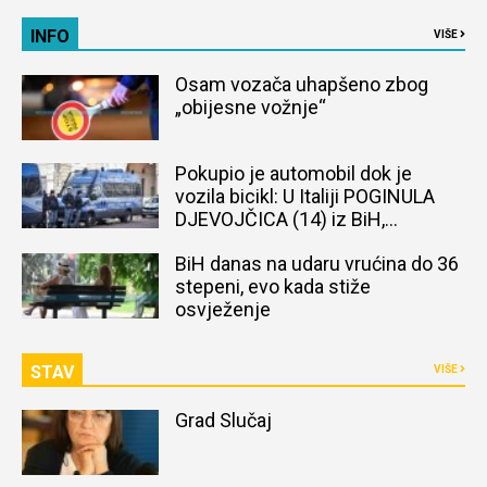
INFO
VIŠE
Osam vozača uhapšeno zbog
„obijesne vožnje“
Pokupio je automobil dok je
vozila bicikl: U Italiji POGINULA
DJEVOJČICA (14) iz BiH,
naređena obdukcija tijela
BiH danas na udaru vrućina do 36
stepeni, evo kada stiže
osvježenje
STAV
VIŠE
Grad Slučaj