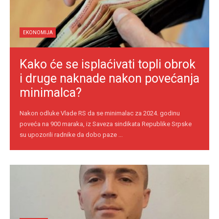
EKONOMIJA
Kako će se isplaćivati topli obrok
i druge naknade nakon povećanja
minimalca?
Nakon odluke Vlade RS da se minimalac za 2024. godinu
poveća na 900 maraka, iz Saveza sindikata Republike Srpske
su upozorili radnike da dobo paze ...