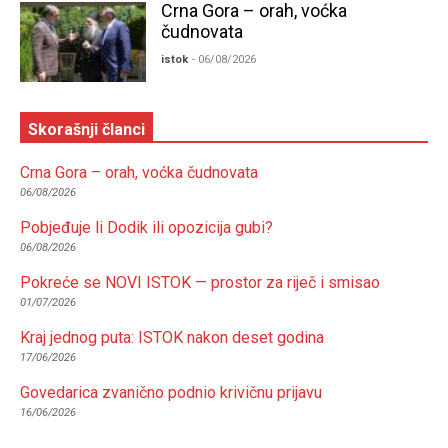
Crna Gora – orah, voćka
čudnovata
istok
- 06/08/2026
Skorašnji članci
Crna Gora – orah, voćka čudnovata
06/08/2026
Pobjeđuje li Dodik ili opozicija gubi?
06/08/2026
Pokreće se NOVI ISTOK — prostor za riječ i smisao
01/07/2026
Kraj jednog puta: ISTOK nakon deset godina
17/06/2026
Govedarica zvanično podnio krivičnu prijavu
16/06/2026