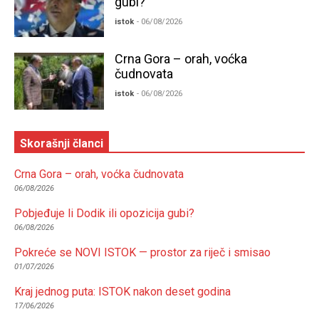
gubi?
istok
- 06/08/2026
Crna Gora – orah, voćka
čudnovata
istok
- 06/08/2026
Skorašnji članci
Crna Gora – orah, voćka čudnovata
06/08/2026
Pobjeđuje li Dodik ili opozicija gubi?
06/08/2026
Pokreće se NOVI ISTOK — prostor za riječ i smisao
01/07/2026
Kraj jednog puta: ISTOK nakon deset godina
17/06/2026