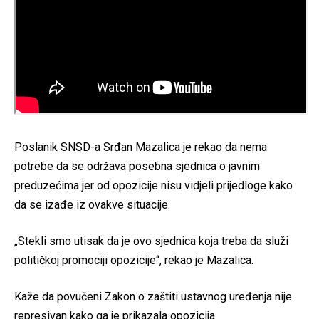
Poslanik SNSD-a Srđan Mazalica je rekao da nema
potrebe da se održava posebna sjednica o javnim
preduzećima jer od opozicije nisu vidjeli prijedloge kako
da se izađe iz ovakve situacije.
„Stekli smo utisak da je ovo sjednica koja treba da služi
političkoj promociji opozicije“, rekao je Mazalica.
Kaže da povučeni Zakon o zaštiti ustavnog uređenja nije
represivan kako ga je prikazala opozicija.