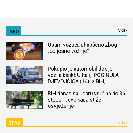
INFO
VIŠE
Osam vozača uhapšeno zbog
„obijesne vožnje“
Pokupio je automobil dok je
vozila bicikl: U Italiji POGINULA
DJEVOJČICA (14) iz BiH,
naređena obdukcija tijela
BiH danas na udaru vrućina do 36
stepeni, evo kada stiže
osvježenje
STAV
VIŠE