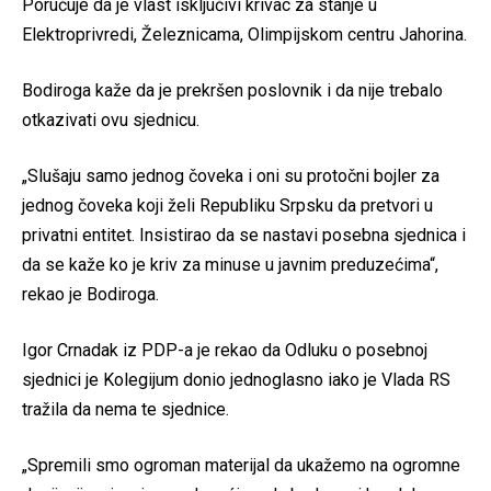
Poručuje da je vlast isključivi krivac za stanje u
Elektroprivredi, Železnicama, Olimpijskom centru Jahorina.
Bodiroga kaže da je prekršen poslovnik i da nije trebalo
otkazivati ovu sjednicu.
„Slušaju samo jednog čoveka i oni su protočni bojler za
jednog čoveka koji želi Republiku Srpsku da pretvori u
privatni entitet. Insistirao da se nastavi posebna sjednica i
da se kaže ko je kriv za minuse u javnim preduzećima“,
rekao je Bodiroga.
Igor Crnadak iz PDP-a je rekao da Odluku o posebnoj
sjednici je Kolegijum donio jednoglasno iako je Vlada RS
tražila da nema te sjednice.
„Spremili smo ogroman materijal da ukažemo na ogromne