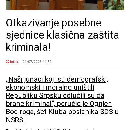
Otkazivanje posebne
sjednice klasična zaštita
kriminala!
istok
01/07/2025 11:59
„Naši junaci koji su demografski,
ekonomski i moralno uništili
Republiku Srpsku odlučili su da
brane kriminal“, poručio je Ognjen
Bodiroga, šef Kluba poslanika SDS u
NSRS.