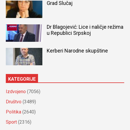
Grad Slučaj
Dr Blagojević: Lice i naličje režima
u Republici Srpskoj
Kerberi Narodne skupštine
KATEGORIJE
Izdvojeno
(7056)
Društvo
(3489)
Politika
(2640)
Sport
(2316)