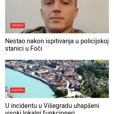
DRUŠTVO
Nestao nakon ispitivanja u policijskoj
stanici u Foči
DRUŠTVO
U incidentu u Višegradu uhapšeni
visoki lokalni funkcioneri