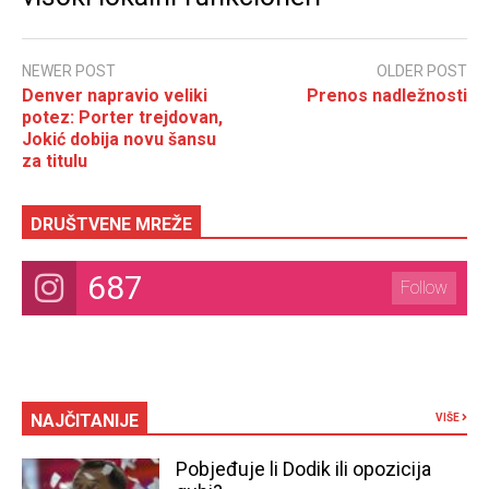
NEWER POST
OLDER POST
Denver napravio veliki
Prenos nadležnosti
potez: Porter trejdovan,
Jokić dobija novu šansu
za titulu
DRUŠTVENE MREŽE
687
Follow
NAJČITANIJE
VIŠE
Pobjeđuje li Dodik ili opozicija