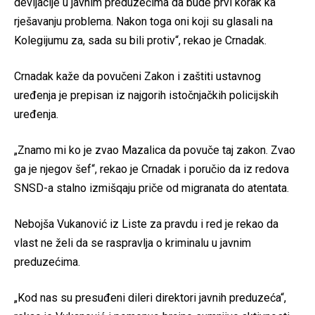
devijacije u javnim preduzećima da bude prvi korak ka
rješavanju problema. Nakon toga oni koji su glasali na
Kolegijumu za, sada su bili protiv“, rekao je Crnadak.
Crnadak kaže da povučeni Zakon i zaštiti ustavnog
uređenja je prepisan iz najgorih istočnjačkih policijskih
uređenja.
„Znamo mi ko je zvao Mazalica da povuče taj zakon. Zvao
ga je njegov šef“, rekao je Crnadak i poručio da iz redova
SNSD-a stalno izmišqaju priče od migranata do atentata.
Nebojša Vukanović iz Liste za pravdu i red je rekao da
vlast ne želi da se raspravlja o kriminalu u javnim
preduzećima.
„Kod nas su presuđeni dileri direktori javnih preduzeća“,