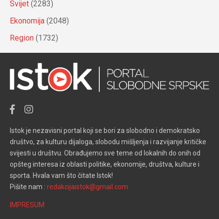
Svijet
(2283)
Ekonomija
(2048)
Region
(1732)
Istok je nezavisni portal koji se bori za slobodno i demokratsko
društvo, za kulturu dijaloga, slobodu mišljenja i razvijanje kritičke
svijesti u društvu. Obrađujemo sve teme od lokalnih do onih od
opšteg interesa iz oblasti politike, ekonomije, društva, kulture i
sporta. Hvala vam što čitate Istok!
Pišite nam :
redakcijaistok@gmail.com
IMPRESUM