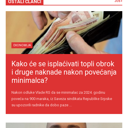
OSTALI ČLANCI
JOŠ
EKONOMIJA
Kako će se isplaćivati topli obrok
i druge naknade nakon povećanja
minimalca?
Nakon odluke Vlade RS da se minimalac za 2024. godinu
poveća na 900 maraka, iz Saveza sindikata Republike Srpske
su upozorili radnike da dobo paze ...