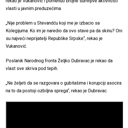
rekao je Vukanović i pomenuo brojne sumnjive aktivnosti
vlasti u javnim preduzećima.
„Nije problem u Stevandću koji me je izbacio sa
Kolegijuma. Ko im je naredio da ovo stave pa da skinu? Oni
su najveći neprijatelji Republike Srpske“, rekao je
Vukanović.
Poslanik Narodnog fronta Željko Dubravac je rekao da
vlast sve skriva pod tepih.
„Ne željeti da se razgovara o gubitašima i korupciji asocira
na to da postoji ozbiljna sprega“, rekao je Dubravac.