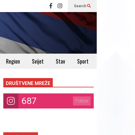
Search
Region
Svijet
Stav
Sport
DRUŠTVENE MREŽE
687
Follow