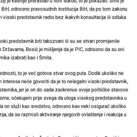
 je kasnije prerastao u lični sukob, to je pokazao. Šmit je
BiH, odnosno pravosudnih institucija BiH, da po tom zakonu
 visoki predstavnik radio bez ikakvih konsultacija ili odluka
soki predstavnik biti takozvani ili su se stvari promijenile
 Državama, Bosić je mišljenja da je PIC, odnosno da su oni
ika izabrati kao i Šmita.
ednosti, to je već gotova stvar ovog puta. Dodik ukoliko ne
 interesa neće govoriti da je to nelegalni visoki predstavnik,
stavnika, jer je on do sada zaokrenuo svoje političke stavove
 tome, očekujem prije svega da uloga visokog predstavnika u
a on služi kao sredstvo, odnosno kao neki osigurač ukoliko
ja, da se razmisli aktiviranje njegovih ovlaštenja i reakcija u