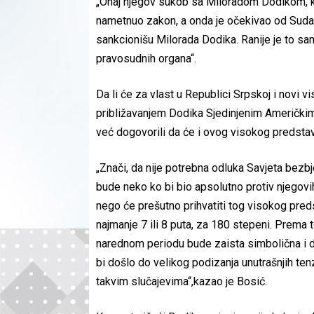
„Onaj njegov sukob sa Miloradom Dodikom, koji
nametnuo zakon, a onda je očekivao od Suda 
sankcionišu Milorada Dodika. Ranije je to sam
pravosudnih organa“.
Da li će za vlast u Republici Srpskoj i novi vi
približavanjem Dodika Sjedinjenim Američkim
već dogovorili da će i ovog visokog predstavn
„Znači, da nije potrebna odluka Savjeta bezbj
bude neko ko bi bio apsolutno protiv njegovih
nego će prešutno prihvatiti tog visokog pred
najmanje 7 ili 8 puta, za 180 stepeni. Prema
narednom periodu bude zaista simbolična i d
bi došlo do velikog podizanja unutrašnjih tenzi
takvim slučajevima“,kazao je Bosić.