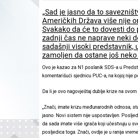
„Sad je jasno da to savezništ
Američkih Država više nije ono
Svakako da će to dovesti do 
zadnji čas ne naprave neki 
sadašnji visoki predstavnik,
zamoljen da ostane još neko
Ovo je kazao za N1 poslanik SDS-a u Preds
komentarišući sjednicu PUC-a, na kojoj nije
Da li je ovo nagovještaj dublje krize na ovom
„Znači, imate krizu međunarodnih odnosa, st
jasno. Novi sistem nije uspostavljen. Posljed
da sada imate više igrača koji učestvuju u 
posljedica toga. Znači, ovdje je u ranija vr