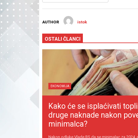
AUTHOR
istok
OSTALI ČLANCI
EKONOMIJA
Kako će se isplaćivati topli
druge naknade nakon pov
minimalca?
Nakon odluke Vlade RS da se minimalac za 2024.