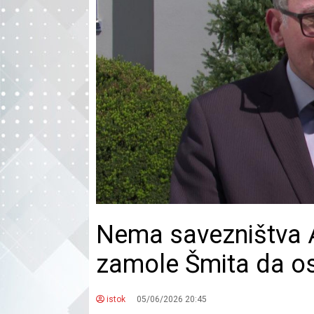
Nema savezništva 
zamole Šmita da os
istok
05/06/2026 20:45