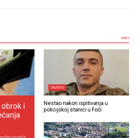
JOŠ
DRUŠTVO
Nestao nakon ispitivanja u
 obrok i
policijskoj stanici u Foči
ećanja
 godinu poveća