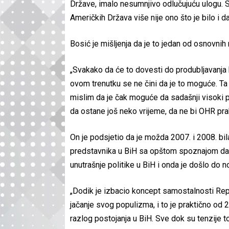
Države, imalo nesumnjivo odlučujuću ulogu. S
Američkih Država više nije ono što je bilo i da
Bosić je mišljenja da je to jedan od osnovni
„Svakako da će to dovesti do produbljavanja 
ovom trenutku se ne čini da je to moguće. Ta 
mislim da je čak moguće da sadašnji visoki 
da ostane još neko vrijeme, da ne bi OHR prak
On je podsjetio da je možda 2007. i 2008. bil
predstavnika u BiH sa opštom spoznajom da je
unutrašnje politike u BiH i onda je došlo do no
„Dodik je izbacio koncept samostalnosti Rep
jačanje svog populizma, i to je praktično od
razlog postojanja u BiH. Sve dok su tenzije 