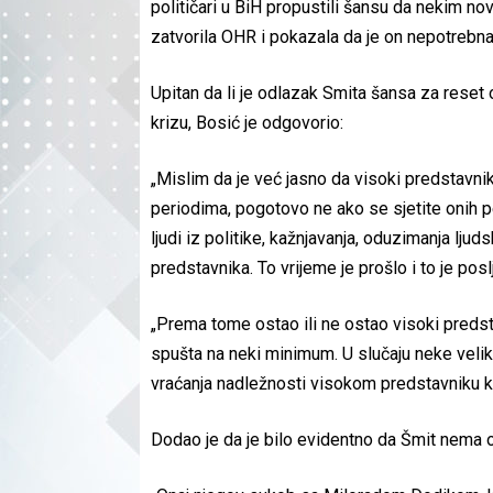
političari u BiH propustili šansu da nekim n
zatvorila OHR i pokazala da je on nepotrebna 
Upitan da li je odlazak Smita šansa za rese
krizu, Bosić je odgovorio:
„Mislim da je već jasno da visoki predstavnik,
periodima, pogotovo ne ako se sjetite onih p
ljudi iz politike, kažnjavanja, oduzimanja lju
predstavnika. To vrijeme je prošlo i to je po
„Prema tome ostao ili ne ostao visoki preds
spušta na neki minimum. U slučaju neke velik
vraćanja nadležnosti visokom predstavniku k
Dodao je da je bilo evidentno da Šmit nema o