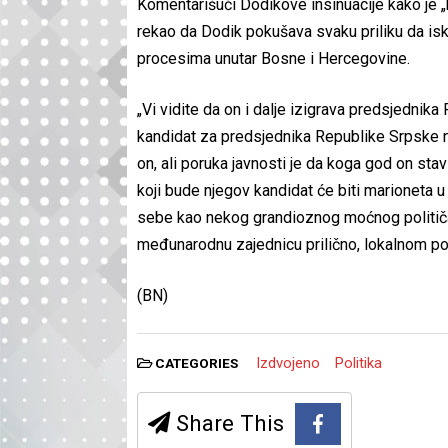
Komentarišući Dodikove insinuacije kako je 
rekao da Dodik pokušava svaku priliku da isko
procesima unutar Bosne i Hercegovine.
„Vi vidite da on i dalje izigrava predsjednik
kandidat za predsjednika Republike Srpske n
on, ali poruka javnosti je da koga god on stavi 
koji bude njegov kandidat će biti marioneta 
sebe kao nekog grandioznog moćnog političara
međunarodnu zajednicu prilično, lokalnom poli
(BN)
Izdvojeno
Politika
CATEGORIES
Share This