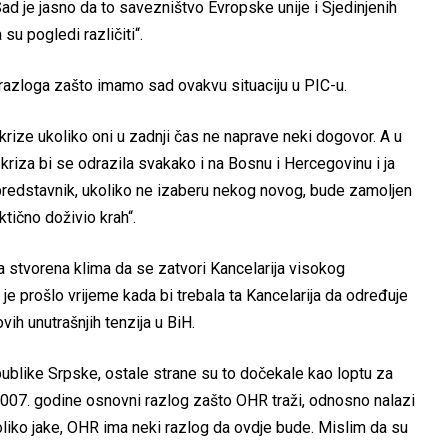
ad je jasno da to savezništvo Evropske unije i Sjedinjenih
 su pogledi različiti“.
h razloga zašto imamo sad ovakvu situaciju u PIC-u.
krize ukoliko oni u zadnji čas ne naprave neki dogovor. A u
kriza bi se odrazila svakako i na Bosnu i Hercegovinu i ja
predstavnik, ukoliko ne izaberu nekog novog, bude zamoljen
tično doživio krah“.
a stvorena klima da se zatvori Kancelarija visokog
 prošlo vrijeme kada bi trebala ta Kancelarija da određuje
vih unutrašnjih tenzija u BiH.
ublike Srpske, ostale strane su to dočekale kao loptu za
 2007. godine osnovni razlog zašto OHR traži, odnosno nalazi
toliko jake, OHR ima neki razlog da ovdje bude. Mislim da su