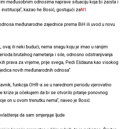
ovim međusobnim odnosima naprave situaciju koja bi zaista i
institucija“, kazao he Bosić, gostujući za
N1
.
t odnosa međunarodne zajednice prema BiH ili uvod u novu
 ovaj ili neki budući, nema snagu koju je imao u ranijim
erioda brutalnog nametanja i sile, odnosno odstranjivanja
dskih prava za vrijeme, prije svega, Pedi Ešdauna kao visokog
sljedica novih međunarodnih odnosa“.
tavnik, funkcija OHR-a se u narednom periodu vjerovatno
e krize ja očekujem da bi se otvorilo pitanje ponovnog
oje on u ovom trenutku nema“, naveo je Bosić.
vlaštenja da sam smjenjuje ljude.