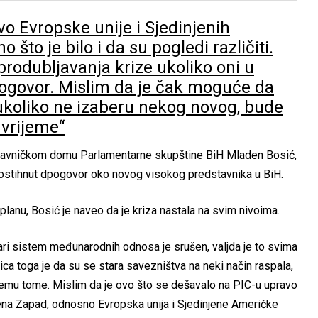
vo Evropske unije i Sjedinjenih
 što je bilo i da su pogledi različiti.
produbljavanja krize ukoliko oni u
dogovor. Mislim da je čak moguće da
 ukoliko ne izaberu nekog novog, bude
 vrijeme“
tavničkom domu Parlamentarne skupštine BiH Mladen Bosić,
 postihnut dpogovor oko novog visokog predstavnika u BiH.
 planu, Bosić je naveo da je kriza nastala na svim nivoima.
ari sistem međunarodnih odnosa je srušen, valjda je to svima
ica toga je da su se stara savezništva na neki način raspala,
svemu tome. Mislim da je ovo što se dešavalo na PIC-u upravo
emena Zapad, odnosno Evropska unija i Sjedinjene Američke