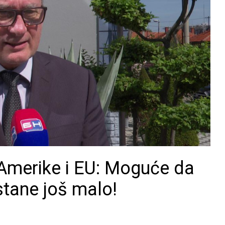
Amerike i EU: Moguće da
tane još malo!