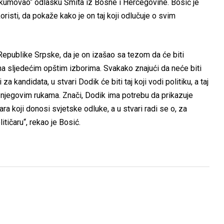
„kumovao“ odlasku Šmita iz Bosne i Hercegovine. Bosić je
risti, da pokaže kako je on taj koji odlučuje o svim
a Republike Srpske, da je on izašao sa tezom da će biti
a sljedećim opštim izborima. Svakako znajući da neće biti
za kandidata, u stvari Dodik će biti taj koji vodi politiku, a taj
u njegovim rukama. Znači, Dodik ima potrebu da prikazuje
 koji donosi svjetske odluke, a u stvari radi se o, za
tičaru“, rekao je Bosić.