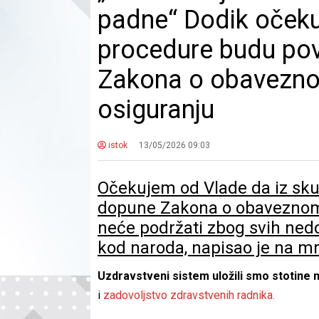
padne“ Dodik očeku
procedure budu pov
Zakona o obavezn
osiguranju
istok
13/05/2026 09:03
Očekujem od Vlade da iz sku
dopune Zakona o obaveznom 
neće podržati zbog svih nedo
kod naroda, napisao je na mr
Uzdravstveni sistem uložili smo stotine 
i
zadovoljstvo zdravstvenih radnika.