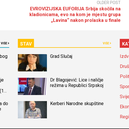
OLDER POST
EVROVIZIJSKA EUFORIJA Srbija skočila na
kladionicama, evo na kom je mjestu grupa
„Lavina“ nakon prolaska u finale
STAV
KA
VIŠE
VIŠE
zbog
Grad Slučaj
Izdv
Druš
Poli
je
Dr Blagojević: Lice i naličje
režima u Republici Srpskoj
Spor
(14)
a
Svij
a do
Kerberi Narodne skupštine
Ekon
e
Reg