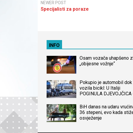
NEWER POST
Specijalisti za poraze
INFO
Osam vozača uhapšeno 
„obijesne vožnje“
Pokupio je automobil dok 
vozila bicikl: U Italiji
POGINULA DJEVOJČICA 
iz BiH, naređena obdukcij
tijela
BiH danas na udaru vrućin
36 stepeni, evo kada stiž
osvježenje