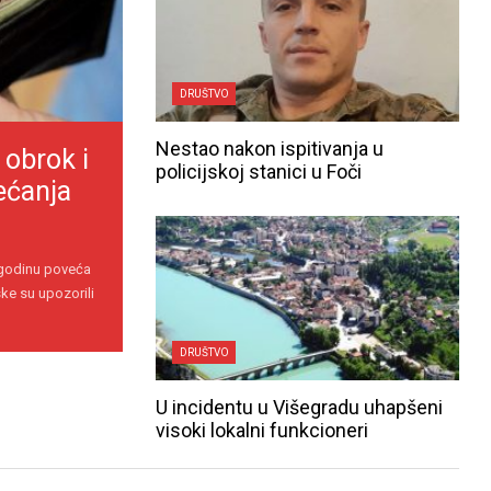
DRUŠTVO
Nestao nakon ispitivanja u
 obrok i
policijskoj stanici u Foči
ećanja
 godinu poveća
ke su upozorili
DRUŠTVO
U incidentu u Višegradu uhapšeni
visoki lokalni funkcioneri