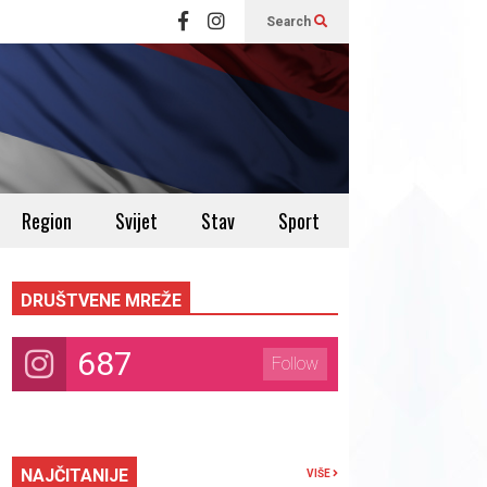
Search
Region
Svijet
Stav
Sport
DRUŠTVENE MREŽE
687
Follow
NAJČITANIJE
VIŠE