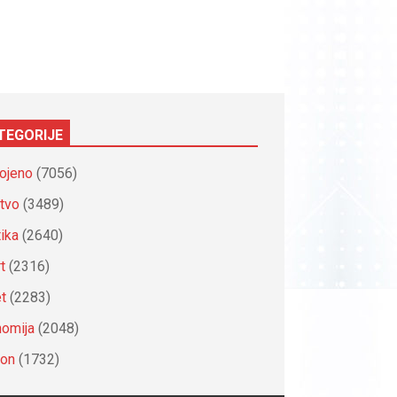
TEGORIJE
ojeno
(7056)
tvo
(3489)
tika
(2640)
t
(2316)
et
(2283)
omija
(2048)
ion
(1732)