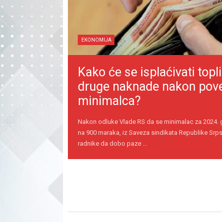
EKONOMIJA
Kako će se isplaćivati topli
druge naknade nakon pov
minimalca?
Nakon odluke Vlade RS da se minimalac za 2024.
na 900 maraka, iz Saveza sindikata Republike Srps
radnike da dobo paze ...