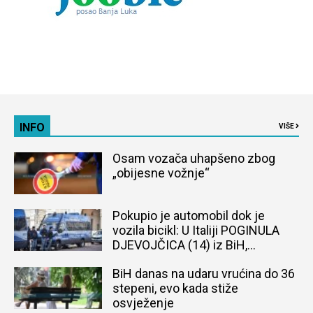
INFO
VIŠE
Osam vozača uhapšeno zbog
„obijesne vožnje“
Pokupio je automobil dok je
vozila bicikl: U Italiji POGINULA
DJEVOJČICA (14) iz BiH,
naređena obdukcija tijela
BiH danas na udaru vrućina do 36
stepeni, evo kada stiže
osvježenje