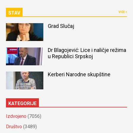
STAV
VIŠE
Grad Slučaj
Dr Blagojević: Lice i naličje režima
u Republici Srpskoj
Kerberi Narodne skupštine
KATEGORIJE
Izdvojeno
(7056)
Društvo
(3489)