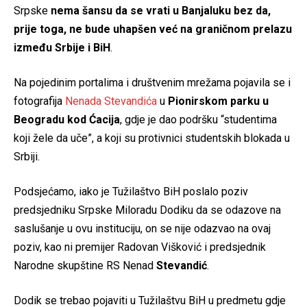
Srpske
nema šansu da se vrati u Banjaluku bez da,
prije toga, ne bude uhapšen već na graničnom prelazu
između Srbije i BiH
.
Na pojedinim portalima i društvenim mrežama pojavila se i
fotografija
Nenada Stevandića
u
Pionirskom parku u
Beogradu kod Ćacija
, gdje je dao podršku “studentima
koji žele da uče”, a koji su protivnici studentskih blokada u
Srbiji.
Podsjećamo, iako je Tužilaštvo BiH poslalo poziv
predsjedniku Srpske Miloradu Dodiku da se odazove na
saslušanje u ovu instituciju, on se nije odazvao na ovaj
poziv, kao ni premijer Radovan Višković i predsjednik
Narodne skupštine RS Nenad
Stevandić
.
Dodik se trebao pojaviti u Tužilaštvu BiH u predmetu gdje