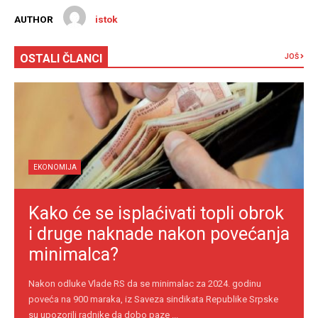
AUTHOR
istok
OSTALI ČLANCI
JOŠ
EKONOMIJA
Kako će se isplaćivati topli obrok
i druge naknade nakon povećanja
minimalca?
Nakon odluke Vlade RS da se minimalac za 2024. godinu
poveća na 900 maraka, iz Saveza sindikata Republike Srpske
su upozorili radnike da dobo paze ...