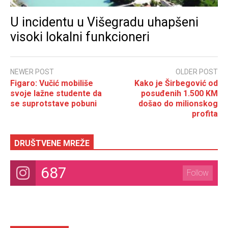
U incidentu u Višegradu uhapšeni
visoki lokalni funkcioneri
NEWER POST
OLDER POST
Figaro: Vučić mobiliše
Kako je Širbegović od
svoje lažne studente da
posuđenih 1.500 KM
se suprotstave pobuni
došao do milionskog
profita
DRUŠTVENE MREŽE
687
Follow