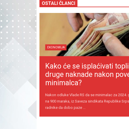
OSTALI ČLANCI
EKONOMIJA
Kako će se isplaćivati topli
druge naknade nakon pov
minimalca?
Nakon odluke Vlade RS da se minimalac za 2024.
na 900 maraka, iz Saveza sindikata Republike Srps
radnike da dobo paze ...