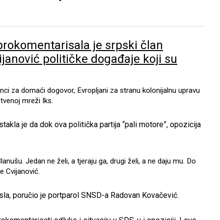
prokomentarisala je srpski član
janović političke događaje koji su
nci za domaći dogovor, Evropljani za stranu kolonijalnu upravu
tvenoj mreži Iks.
takla je da dok ova politička partija “pali motore”, opozicija
nušu. Jedan ne želi, a tjeraju ga, drugi želi, a ne daju mu. Do
e Cvijanović.
osla, poručio je portparol SNSD-a Radovan Kovačević.