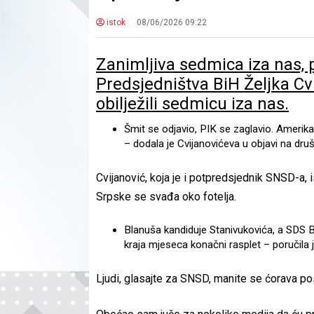
istok
08/06/2026 09:22
Zanimljiva sedmica iza nas, 
Predsjedništva BiH Željka Cvi
obilježili sedmicu iza nas.
Šmit se odjavio, PIK se zaglavio. Amerika
– dodala je Cvijanovićeva u objavi na druš
Cvijanović, koja je i potpredsjednik SNSD-a, is
Srpske se svađa oko fotelja.
Blanuša kandiduje Stanivukovića, a SDS Bla
kraja mjeseca konačni rasplet – poručila j
Ljudi, glasajte za SNSD, manite se ćorava p