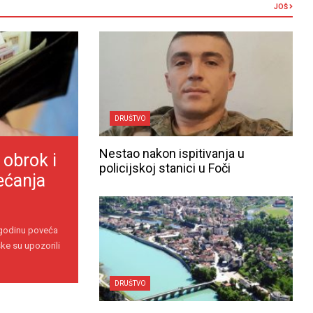
JOŠ
DRUŠTVO
Nestao nakon ispitivanja u
 obrok i
policijskoj stanici u Foči
ećanja
 godinu poveća
ke su upozorili
DRUŠTVO