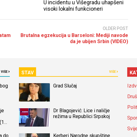
U incidentu u Višegradu uhapšeni
visoki lokalni funkcioneri
OLDER POST
vatam
Brutalna egzekucija u Barseloni: Mediji navode
da je ubijen Srbin (VIDEO)
STAV
KA
VIŠE
VIŠE
zbog
Grad Slučaj
Izdv
Druš
Poli
je
Dr Blagojević: Lice i naličje
režima u Republici Srpskoj
Spor
(14)
a
Svij
a do
Kerberi Narodne skupštine