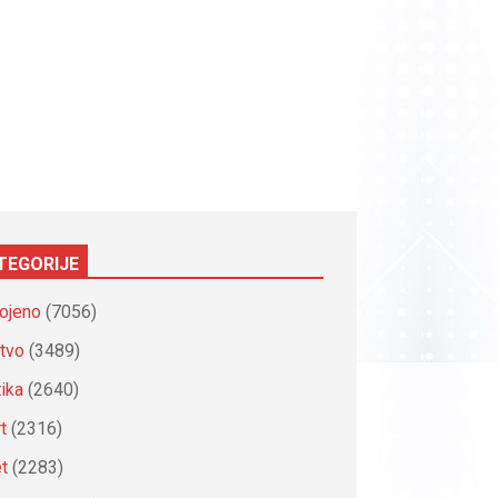
TEGORIJE
ojeno
(7056)
tvo
(3489)
tika
(2640)
t
(2316)
et
(2283)