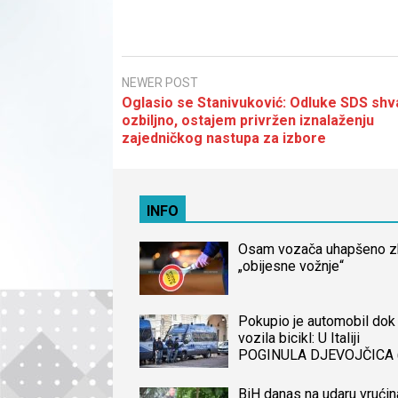
NEWER POST
Oglasio se Stanivuković: Odluke SDS sh
ozbiljno, ostajem privržen iznalaženju
zajedničkog nastupa za izbore
INFO
Osam vozača uhapšeno 
„obijesne vožnje“
Pokupio je automobil dok 
vozila bicikl: U Italiji
POGINULA DJEVOJČICA 
iz BiH, naređena obdukcij
tijela
BiH danas na udaru vrućin