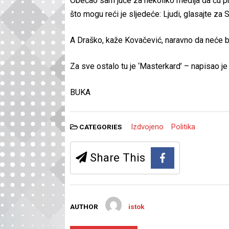
Obećao sam juče za nekoliko medija da ću prok
što mogu reći je sljedeće: Ljudi, glasajte za
A Draško, kaže Kovačević, naravno da neće bi
Za sve ostalo tu je ‘Masterkard’ – napisao je
BUKA
Izdvojeno
Politika
CATEGORIES
Share This
AUTHOR
istok