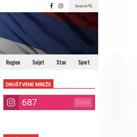
Search
Region
Svijet
Stav
Sport
DRUŠTVENE MREŽE
687
Follow