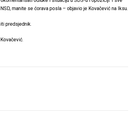
omentarisati odluke i situaciju u SDS-u i opoziciji. I sve
 SNSD, manite se ćorava posla – objavio je Kovačević na Iksu.
ti predsjednik.
 Kovačević.