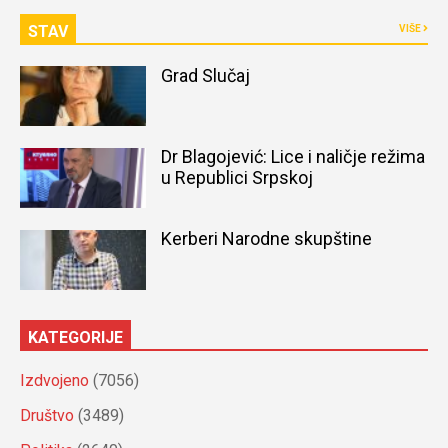
STAV
VIŠE
Grad Slučaj
Dr Blagojević: Lice i naličje režima
u Republici Srpskoj
Kerberi Narodne skupštine
KATEGORIJE
Izdvojeno
(7056)
Društvo
(3489)