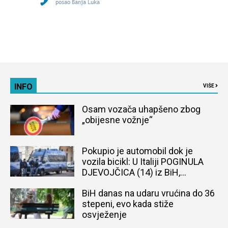
INFO
VIŠE
Osam vozača uhapšeno zbog
„obijesne vožnje“
Pokupio je automobil dok je
vozila bicikl: U Italiji POGINULA
DJEVOJČICA (14) iz BiH,
naređena obdukcija tijela
BiH danas na udaru vrućina do 36
stepeni, evo kada stiže
osvježenje