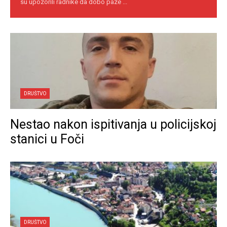
su upozorili radnike da dobo paze ...
DRUŠTVO
Nestao nakon ispitivanja u policijskoj
stanici u Foči
DRUŠTVO