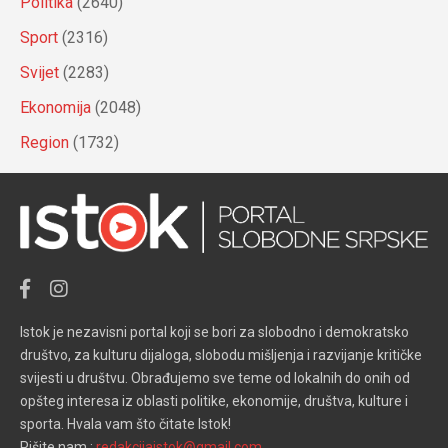
Politika
(2640)
Sport
(2316)
Svijet
(2283)
Ekonomija
(2048)
Region
(1732)
Istok je nezavisni portal koji se bori za slobodno i demokratsko
društvo, za kulturu dijaloga, slobodu mišljenja i razvijanje kritičke
svijesti u društvu. Obrađujemo sve teme od lokalnih do onih od
opšteg interesa iz oblasti politike, ekonomije, društva, kulture i
sporta. Hvala vam što čitate Istok!
Pišite nam :
redakcijaistok@gmail.com