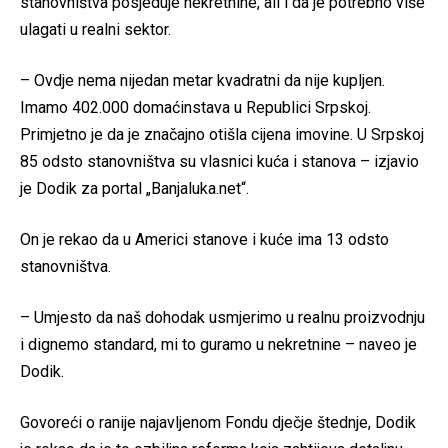
stanovništva posjeduje nekretnine, ali i da je potrebno više
ulagati u realni sektor.
– Ovdje nema nijedan metar kvadratni da nije kupljen.
Imamo 402.000 domaćinstava u Republici Srpskoj.
Primjetno je da je značajno otišla cijena imovine. U Srpskoj
85 odsto stanovništva su vlasnici kuća i stanova – izjavio
je Dodik za portal „Banjaluka.net“.
On je rekao da u Americi stanove i kuće ima 13 odsto
stanovništva.
– Umjesto da naš dohodak usmjerimo u realnu proizvodnju
i dignemo standard, mi to guramo u nekretnine – naveo je
Dodik.
Govoreći o ranije najavljenom Fondu dječje štednje, Dodik