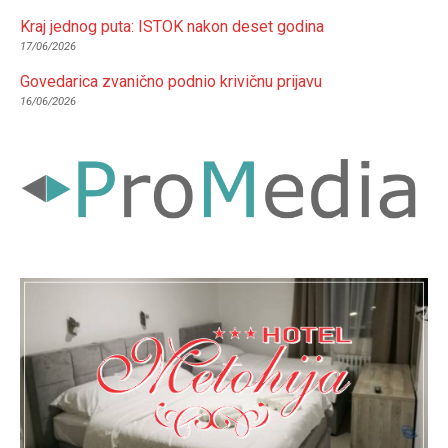
Kraj jednog puta: ISTOK nakon deset godina
17/06/2026
Govedarica zvanično podnio krivičnu prijavu
16/06/2026