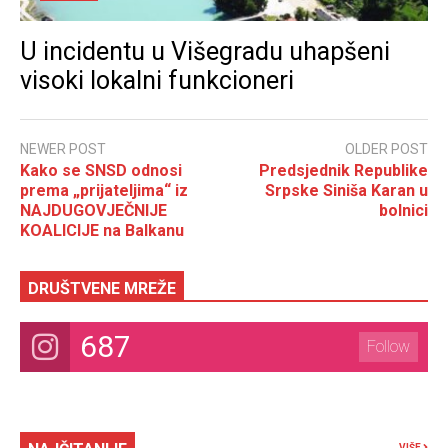
U incidentu u Višegradu uhapšeni
visoki lokalni funkcioneri
NEWER POST
OLDER POST
Kako se SNSD odnosi
Predsjednik Republike
prema „prijateljima“ iz
Srpske Siniša Karan u
NAJDUGOVJEČNIJE
bolnici
KOALICIJE na Balkanu
DRUŠTVENE MREŽE
687
Follow
VIŠE