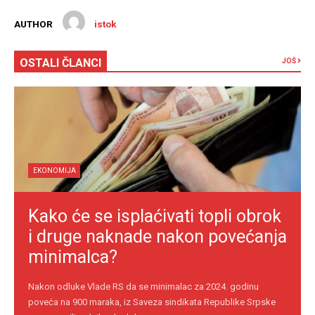
AUTHOR
istok
OSTALI ČLANCI
JOŠ
EKONOMIJA
Kako će se isplaćivati topli obrok
i druge naknade nakon povećanja
minimalca?
Nakon odluke Vlade RS da se minimalac za 2024. godinu
poveća na 900 maraka, iz Saveza sindikata Republike Srpske