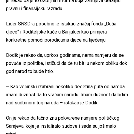
je rekao da je to ozbiljna reforma koja zahtijeva detaljnu
pravnu i finansijsku razradu.
Lider SNSD-a posebno je istakao značaj fonda „Duša
djece“ i Roditeljske kuće u Banjaluci kao primjera
konkretne pomoći porodicama djece na liječenju.
Dodik je rekao da, uprkos godinama, nema namjeru da se
povuče iz politike, ističući da će tu biti u nekom obliku dok
god narod to bude htio.
– Kao većinski izabrani nekoliko desetina puta od naroda
imam dužnost da to vraćam narodu. Imam dužnost da bdim
nad sudbinom tog naroda – istakao je Dodik.
On je rekao da tačno zna pokvarene namjere političkog
Sarajeva, koje je instaliralo sudove i sada su još malo