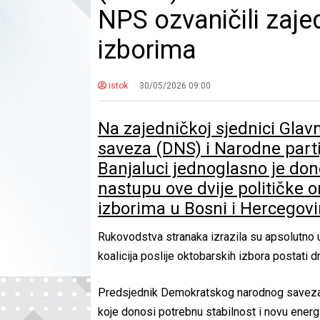
NPS ozvaničili zaje
izborima
istok
30/05/2026 09:00
Na zajedničkoj sjednici Gl
saveza (DNS) i Narodne part
Banjaluci jednoglasno je do
nastupu ove dvije političke 
izborima u Bosni i Hercegovi
Rukovodstva stranaka izrazila su apsolutno uv
koalicija poslije oktobarskih izbora postati d
Predsjednik Demokratskog narodnog saveza, 
koje donosi potrebnu stabilnost i novu energi