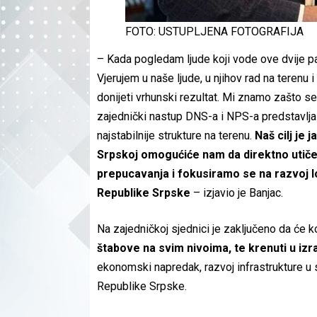
FOTO: USTUPLJENA FOTOGRAFIJA
– Kada pogledam ljude koji vode ove dvije par
Vjerujem u naše ljude, u njihov rad na terenu 
donijeti vrhunski rezultat. Mi znamo zašto 
zajednički nastup DNS-a i NPS-a predstavlja s
najstabilnije strukture na terenu.
Naš cilj je 
Srpskoj omogućiće nam da direktno utiče
prepucavanja i fokusiramo se na razvoj lo
Republike Srpske
– izjavio je Banjac.
Na zajedničkoj sjednici je zaključeno da će k
štabove na svim nivoima, te krenuti u i
ekonomski napredak, razvoj infrastrukture 
Republike Srpske.