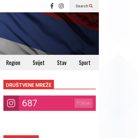
Search
Region
Svijet
Stav
Sport
DRUŠTVENE MREŽE
687
Follow