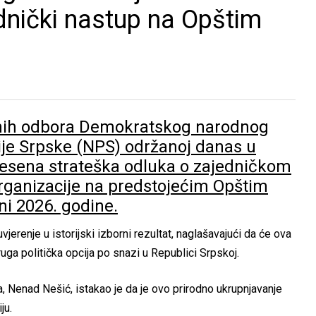
dnički nastup na Opštim
avnih odbora Demokratskog narodnog
ije Srpske (NPS) održanoj danas u
nesena strateška odluka o zajedničkom
organizacije na predstojećim Opštim
ni 2026. godine.
jerenje u istorijski izborni rezultat, naglašavajući da će ova
ruga politička opcija po snazi u Republici Srpskoj.
Nenad Nešić, istakao je da je ovo prirodno ukrupnjavanje
ju.