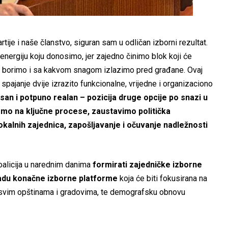
tije i naše članstvo, siguran sam u odličan izborni rezultat.
i energiju koju donosimo, jer zajedno činimo blok koji će
se borimo i sa kakvom snagom izlazimo pred građane. Ovaj
pajanje dvije izrazito funkcionalne, vrijedne i organizaciono
jasan i potpuno realan – pozicija druge opcije po snazi u
mo na ključne procese, zaustavimo politička
kalnih zajednica, zapošljavanje i očuvanje nadležnosti
oalicija u narednim danima
formirati zajedničke izborne
zradu konačne izborne platforme
koja će biti fokusirana na
u svim opštinama i gradovima, te demografsku obnovu