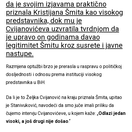
da je svojim izjavama praktično
priznala Kristijana Šmita kao visokog
predstavnika, dok mu je
Cvijanovićeva uzvratila tvrdnjom da
je upravo on godinama davao
legitimitet Šmitu kroz susrete i javne
nastupe.
Razmjena optužbi brzo je prerasla u raspravu o političkoj
dosljednosti i odnosu prema instituciji visokog
predstavnika u BiH.
Da li je to Željka Cvijanović na kraju priznala Šmita, upitao
je Stanivuković, navodeći da smo juče imali priliku da
čujemo intervju Cvijanovićeve, u kojem kaže: „
Odlazi jedan
visoki, a još drugi nije došao
.“