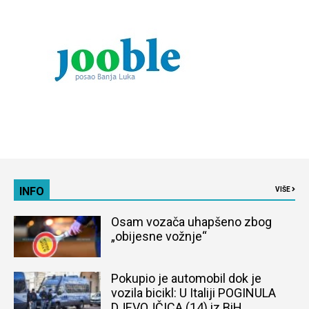
INFO
VIŠE
Osam vozača uhapšeno zbog
„obijesne vožnje“
Pokupio je automobil dok je
vozila bicikl: U Italiji POGINULA
DJEVOJČICA (14) iz BiH,