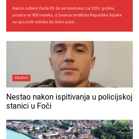
Nakon odluke Vlade RS da se minimalac za 2024. godinu
poveća na 900 maraka, iz Saveza sindikata Republike Srpske
su upozorili radnike da dobo paze ...
DRUŠTVO
Nestao nakon ispitivanja u policijskoj
stanici u Foči