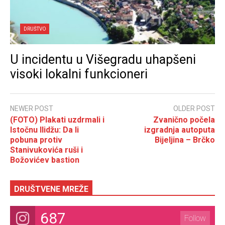
DRUŠTVO
U incidentu u Višegradu uhapšeni
visoki lokalni funkcioneri
NEWER POST
OLDER POST
(FOTO) Plakati uzdrmali i
Zvanično počela
Istočnu Ilidžu: Da li
izgradnja autoputa
pobuna protiv
Bijeljina – Brčko
Stanivukovića ruši i
Božovićev bastion
DRUŠTVENE MREŽE
687
Follow