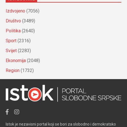
Izdvojeno
(7056)
Društvo
(3489)
Politika
(2640)
Sport
(2316)
Svijet
(2283)
Ekonomija
(2048)
Region
(1732)
Istok je nezavisni portal koji se bori za slobodno i demokratsko