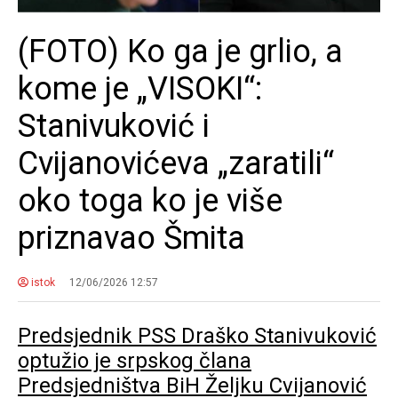
(FOTO) Ko ga je grlio, a
kome je „VISOKI“:
Stanivuković i
Cvijanovićeva „zaratili“
oko toga ko je više
priznavao Šmita
istok
12/06/2026 12:57
Predsjednik PSS Draško Stanivuković
optužio je srpskog člana
Predsjedništva BiH Željku Cvijanović