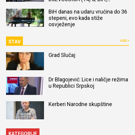
naređena obdukcija tijela
BiH danas na udaru vrućina do 36
stepeni, evo kada stiže
osvježenje
STAV
VIŠE
Grad Slučaj
Dr Blagojević: Lice i naličje režima
u Republici Srpskoj
Kerberi Narodne skupštine
KATEGORIJE