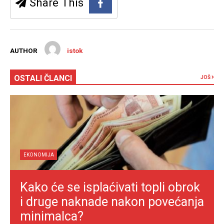
Share This
AUTHOR
istok
OSTALI ČLANCI
JOŠ
EKONOMIJA
Kako će se isplaćivati topli obrok
i druge naknade nakon povećanja
minimalca?