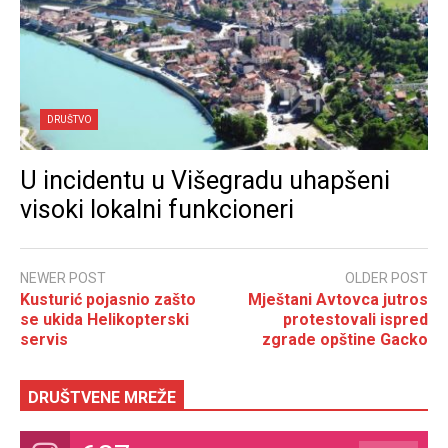
DRUŠTVO
U incidentu u Višegradu uhapšeni
visoki lokalni funkcioneri
NEWER POST
OLDER POST
Kusturić pojasnio zašto
Mještani Avtovca jutros
se ukida Helikopterski
protestovali ispred
servis
zgrade opštine Gacko
DRUŠTVENE MREŽE