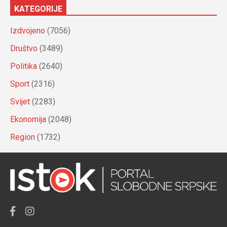
KATEGORIJE
Izdvojeno
(7056)
Društvo
(3489)
Politika
(2640)
Sport
(2316)
Svijet
(2283)
Ekonomija
(2048)
Region
(1732)