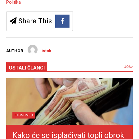
Politika
Share This
AUTHOR
istok
OSTALI ČLANCI
JOŠ
EKONOMIJA
Kako će se isplaćivati topli obrok