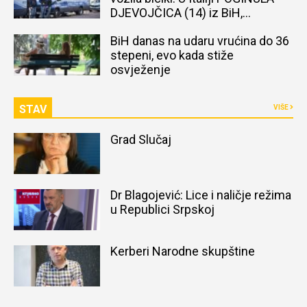
DJEVOJČICA (14) iz BiH,
naređena obdukcija tijela
BiH danas na udaru vrućina do 36
stepeni, evo kada stiže
osvježenje
STAV
VIŠE
Grad Slučaj
Dr Blagojević: Lice i naličje režima
u Republici Srpskoj
Kerberi Narodne skupštine