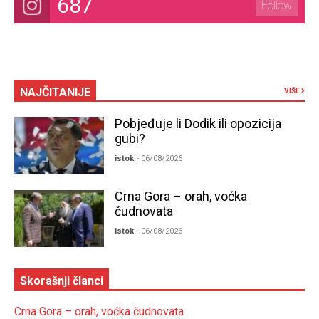
687
Follow
NAJČITANIJE
VIŠE
Pobjeđuje li Dodik ili opozicija
gubi?
istok
- 06/08/2026
Crna Gora – orah, voćka
čudnovata
istok
- 06/08/2026
Skorašnji članci
Crna Gora – orah, voćka čudnovata