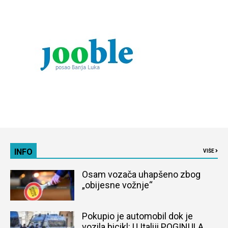
INFO
VIŠE
Osam vozača uhapšeno zbog
„obijesne vožnje“
Pokupio je automobil dok je
vozila bicikl: U Italiji POGINULA