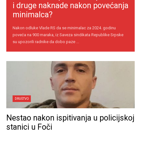
i druge naknade nakon povećanja
minimalca?
Nakon odluke Vlade RS da se minimalac za 2024. godinu
poveća na 900 maraka, iz Saveza sindikata Republike Srpske
su upozorili radnike da dobo paze ...
DRUŠTVO
Nestao nakon ispitivanja u policijskoj
stanici u Foči