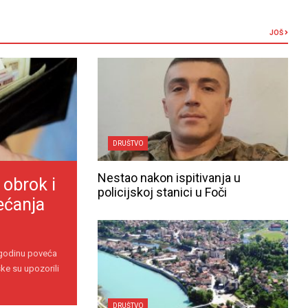
JOŠ
DRUŠTVO
Nestao nakon ispitivanja u
 obrok i
policijskoj stanici u Foči
ećanja
 godinu poveća
ke su upozorili
DRUŠTVO