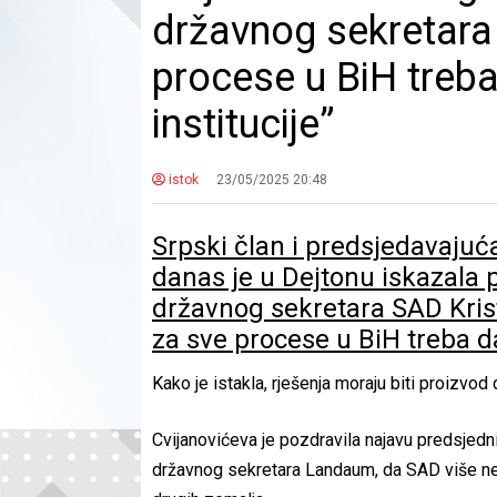
državnog sekretara
procese u BiH tre
institucije”
istok
23/05/2025 20:48
Srpski član i predsjedavajuć
danas je u Dejtonu iskazala
državnog sekretara SAD Kr
za sve procese u BiH treba 
Kako je istakla, rješenja moraju biti proizvo
Cvijanovićeva je pozdravila najavu predsjed
državnog sekretara Landaum, da SAD više neće