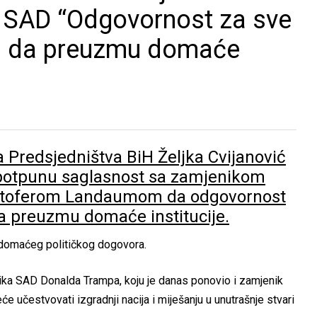
 SAD “Odgovornost za sve
ba da preuzmu domaće
a Predsjedništva BiH Željka Cvijanović
 potpunu saglasnost sa zamjenikom
istoferom Landaumom da odgovornost
da preuzmu domaće institucije.
d domaćeg političkog dogovora.
nika SAD Donalda Trampa, koju je danas ponovio i zamjenik
 učestvovati izgradnji nacija i miješanju u unutrašnje stvari