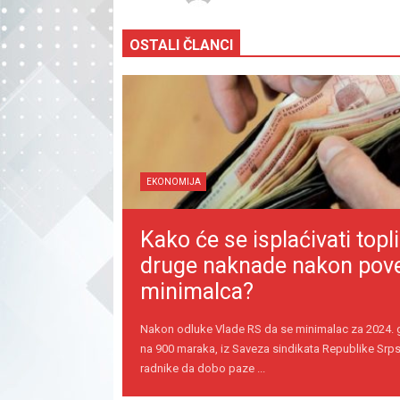
OSTALI ČLANCI
EKONOMIJA
Kako će se isplaćivati topli
druge naknade nakon pov
minimalca?
Nakon odluke Vlade RS da se minimalac za 2024.
na 900 maraka, iz Saveza sindikata Republike Srps
radnike da dobo paze ...