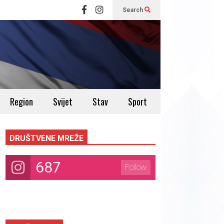
Search
Region
Svijet
Stav
Sport
DRUŠTVENE MREŽE
687
Follow