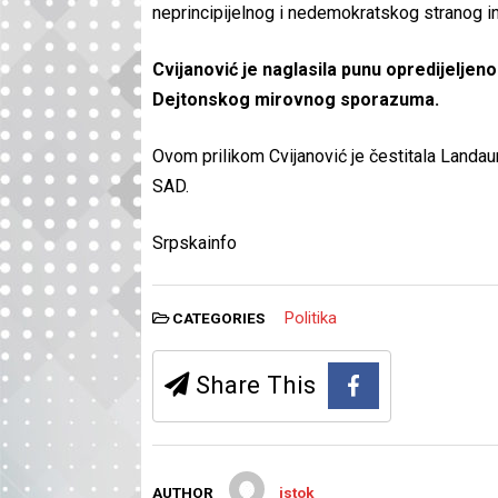
neprincipijelnog i nedemokratskog stranog i
Cvijanović je naglasila punu opredijeljeno
Dejtonskog mirovnog sporazuma.
Ovom prilikom Cvijanović je čestitala Landa
SAD.
Srpskainfo
Politika
CATEGORIES
Share This
AUTHOR
istok