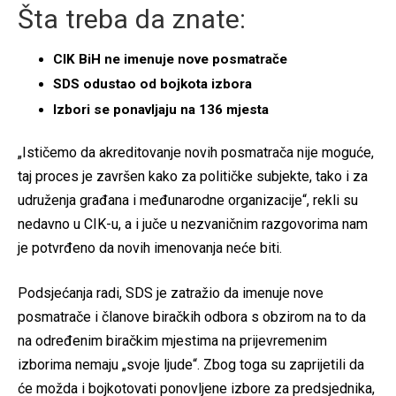
Šta treba da znate:
CIK BiH ne imenuje nove posmatrače
SDS odustao od bojkota izbora
Izbori se ponavljaju na 136 mjesta
„Ističemo da akreditovanje novih posmatrača nije moguće,
taj proces je završen kako za političke subjekte, tako i za
udruženja građana i međunarodne organizacije“, rekli su
nedavno u CIK-u, a i juče u nezvaničnim razgovorima nam
je potvrđeno da novih imenovanja neće biti.
Podsjećanja radi, SDS je zatražio da imenuje nove
posmatrače i članove biračkih odbora s obzirom na to da
na određenim biračkim mjestima na prijevremenim
izborima nemaju „svoje ljude“. Zbog toga su zaprijetili da
će možda i bojkotovati ponovljene izbore za predsjednika,