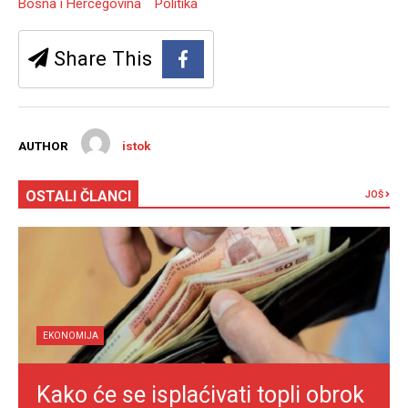
Bosna i Hercegovina
Politika
Share This
AUTHOR
istok
OSTALI ČLANCI
JOŠ
EKONOMIJA
Kako će se isplaćivati topli obrok