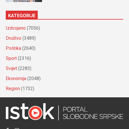
KATEGORIJE
Izdvojeno
(7056)
Društvo
(3489)
Politika
(2640)
Sport
(2316)
Svijet
(2283)
Ekonomija
(2048)
Region
(1732)