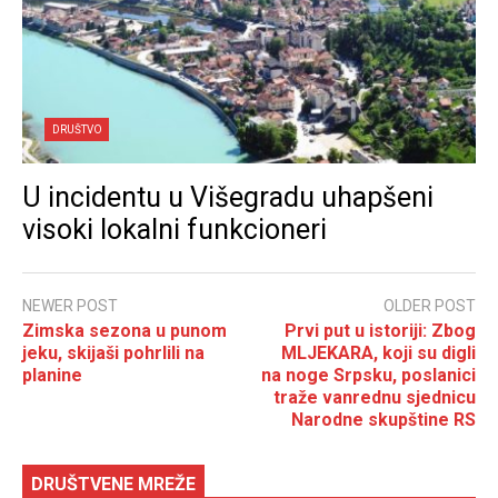
DRUŠTVO
U incidentu u Višegradu uhapšeni
visoki lokalni funkcioneri
NEWER POST
OLDER POST
Zimska sezona u punom
Prvi put u istoriji: Zbog
jeku, skijaši pohrlili na
MLJEKARA, koji su digli
planine
na noge Srpsku, poslanici
traže vanrednu sjednicu
Narodne skupštine RS
DRUŠTVENE MREŽE