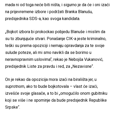
mada ni od toga neće biti ništa, i sigurno je da će i oni izaći
na prijevremene izbore i podržati Branka Blanušu,
predsjednika SDS-a, kao svoga kandidata.
„Bojkot izbora bi prokockao pobjedu Blanuše i mislim da
su to zbunjujuće stvari. Ponašanje CIK-a jeste kriminalno,
teški su prema opoziciji i nemaju opravdanja za te svoje
sulude poteze, ali mi smo navikli da se borimo u
neravnopravnim uslovima“, rekao je Nebojša Vukanović,
predsjednik Liste za pravdu i red, za „Nezavisne“.
On je rekao da opozicija mora izaći na birališta jer, u
suprotnom, ako to bude bojkotovala – vlast će izaći,
izvešće svoje glasače, a to bi „omogućilo onom gubitniku
koji se više i ne spominje da bude predsjednik Republike
Srpske“.