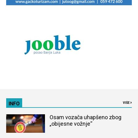
INFO
VIŠE
Osam vozača uhapšeno zbog
„obijesne vožnje“