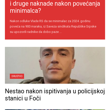
i druge naknade nakon povećanja
minimalca?
Nakon odluke Vlade RS da se minimalac za 2024. godinu
poveća na 900 maraka, iz Saveza sindikata Republike Srpske
su upozorili radnike da dobo paze ...
DRUŠTVO
Nestao nakon ispitivanja u policijskoj
stanici u Foči