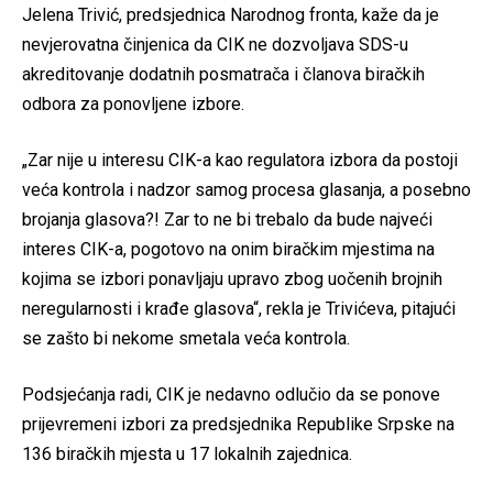
Jelena Trivić, predsjednica Narodnog fronta, kaže da je
nevjerovatna činjenica da CIK ne dozvoljava SDS-u
akreditovanje dodatnih posmatrača i članova biračkih
odbora za ponovljene izbore.
„Zar nije u interesu CIK-a kao regulatora izbora da postoji
veća kontrola i nadzor samog procesa glasanja, a posebno
brojanja glasova?! Zar to ne bi trebalo da bude najveći
interes CIK-a, pogotovo na onim biračkim mjestima na
kojima se izbori ponavljaju upravo zbog uočenih brojnih
neregularnosti i krađe glasova“, rekla je Trivićeva, pitajući
se zašto bi nekome smetala veća kontrola.
Podsjećanja radi, CIK je nedavno odlučio da se ponove
prijevremeni izbori za predsjednika Republike Srpske na
136 biračkih mjesta u 17 lokalnih zajednica.