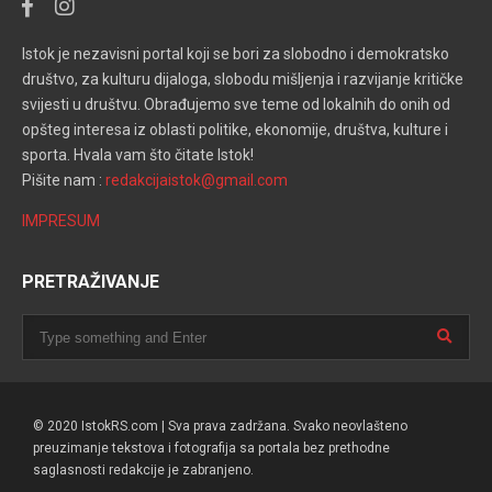
Istok je nezavisni portal koji se bori za slobodno i demokratsko
društvo, za kulturu dijaloga, slobodu mišljenja i razvijanje kritičke
svijesti u društvu. Obrađujemo sve teme od lokalnih do onih od
opšteg interesa iz oblasti politike, ekonomije, društva, kulture i
sporta. Hvala vam što čitate Istok!
Pišite nam :
redakcijaistok@gmail.com
IMPRESUM
PRETRAŽIVANJE
© 2020 IstokRS.com | Sva prava zadržana. Svako neovlašteno
preuzimanje tekstova i fotografija sa portala bez prethodne
saglasnosti redakcije je zabranjeno.