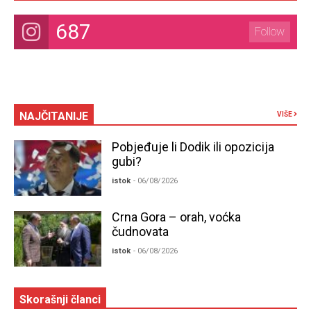
687
Follow
NAJČITANIJE
VIŠE
Pobjeđuje li Dodik ili opozicija
gubi?
istok
- 06/08/2026
Crna Gora – orah, voćka
čudnovata
istok
- 06/08/2026
Skorašnji članci