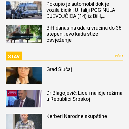
Pokupio je automobil dok je
vozila bicikl: U Italiji POGINULA
DJEVOJČICA (14) iz BiH,
naređena obdukcija tijela
BiH danas na udaru vrućina do 36
stepeni, evo kada stiže
osvježenje
STAV
VIŠE
Grad Slučaj
Dr Blagojević: Lice i naličje režima
u Republici Srpskoj
Kerberi Narodne skupštine