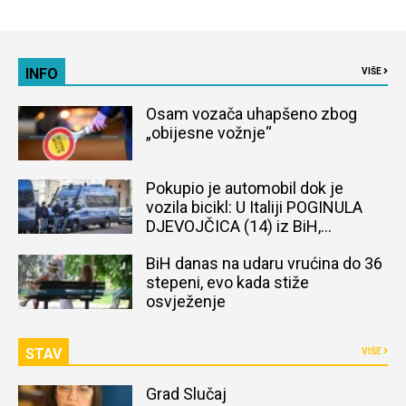
INFO
VIŠE
Osam vozača uhapšeno zbog
„obijesne vožnje“
Pokupio je automobil dok je
vozila bicikl: U Italiji POGINULA
DJEVOJČICA (14) iz BiH,
naređena obdukcija tijela
BiH danas na udaru vrućina do 36
stepeni, evo kada stiže
osvježenje
STAV
VIŠE
Grad Slučaj