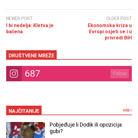
NEWER POST
OLDER POST
I bi nedelja: Kletva je
Ekonomska kriza u
bačena
Evropi osjeti se i u
privredi BiH
DRUŠTVENE MREŽE
687
Follow
NAJČITANIJE
VIŠE
Pobjeđuje li Dodik ili opozicija
gubi?