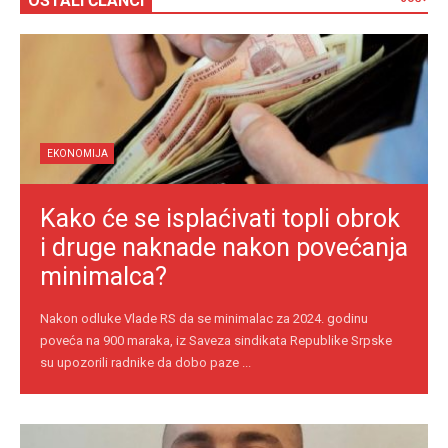
OSTALI ČLANCI
EKONOMIJA
Kako će se isplaćivati topli obrok
i druge naknade nakon povećanja
minimalca?
Nakon odluke Vlade RS da se minimalac za 2024. godinu
poveća na 900 maraka, iz Saveza sindikata Republike Srpske
su upozorili radnike da dobo paze ...