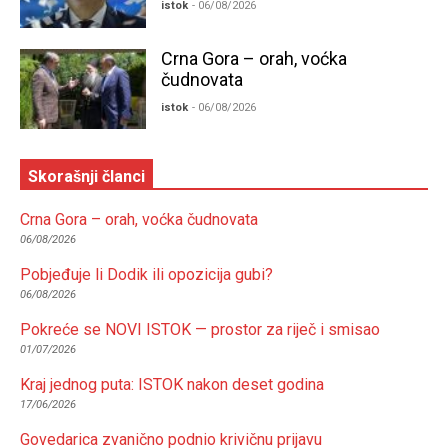
istok
- 06/08/2026
Crna Gora – orah, voćka
čudnovata
istok
- 06/08/2026
Skorašnji članci
Crna Gora – orah, voćka čudnovata
06/08/2026
Pobjeđuje li Dodik ili opozicija gubi?
06/08/2026
Pokreće se NOVI ISTOK — prostor za riječ i smisao
01/07/2026
Kraj jednog puta: ISTOK nakon deset godina
17/06/2026
Govedarica zvanično podnio krivičnu prijavu