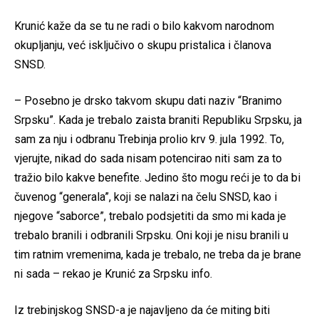
Krunić kaže da se tu ne radi o bilo kakvom narodnom
okupljanju, već isključivo o skupu pristalica i članova
SNSD.
– Posebno je drsko takvom skupu dati naziv “Branimo
Srpsku”. Kada je trebalo zaista braniti Republiku Srpsku, ja
sam za nju i odbranu Trebinja prolio krv 9. jula 1992. To,
vjerujte, nikad do sada nisam potencirao niti sam za to
tražio bilo kakve benefite. Jedino što mogu reći je to da bi
čuvenog “generala”, koji se nalazi na čelu SNSD, kao i
njegove “saborce”, trebalo podsjetiti da smo mi kada je
trebalo branili i odbranili Srpsku. Oni koji je nisu branili u
tim ratnim vremenima, kada je trebalo, ne treba da je brane
ni sada – rekao je Krunić za Srpsku info.
Iz trebinjskog SNSD-a je najavljeno da će miting biti