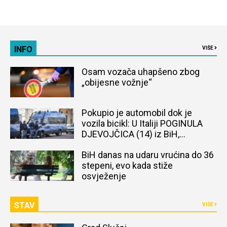
INFO
VIŠE
Osam vozača uhapšeno zbog
„obijesne vožnje“
Pokupio je automobil dok je
vozila bicikl: U Italiji POGINULA
DJEVOJČICA (14) iz BiH,
naređena obdukcija tijela
BiH danas na udaru vrućina do 36
stepeni, evo kada stiže
osvježenje
STAV
VIŠE