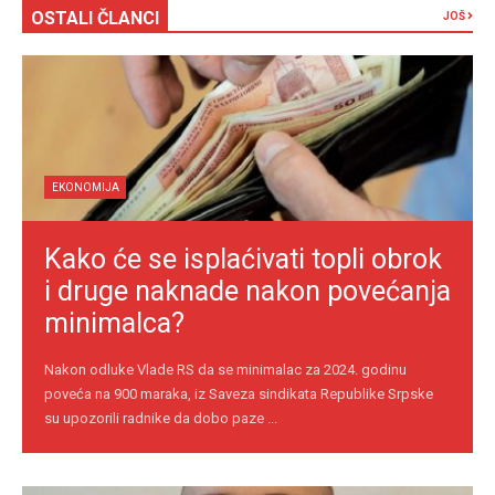
OSTALI ČLANCI
JOŠ
EKONOMIJA
Kako će se isplaćivati topli obrok
i druge naknade nakon povećanja
minimalca?
Nakon odluke Vlade RS da se minimalac za 2024. godinu
poveća na 900 maraka, iz Saveza sindikata Republike Srpske
su upozorili radnike da dobo paze ...