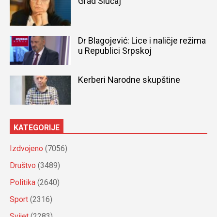
Grad Slučaj
Dr Blagojević: Lice i naličje režima
u Republici Srpskoj
Kerberi Narodne skupštine
KATEGORIJE
Izdvojeno
(7056)
Društvo
(3489)
Politika
(2640)
Sport
(2316)
Svijet
(2283)