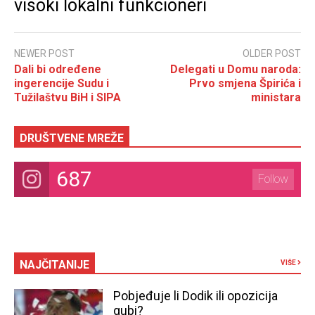
visoki lokalni funkcioneri
NEWER POST
OLDER POST
Dali bi određene
Delegati u Domu naroda:
ingerencije Sudu i
Prvo smjena Špirića i
Tužilaštvu BiH i SIPA
ministara
DRUŠTVENE MREŽE
687
Follow
NAJČITANIJE
VIŠE
Pobjeđuje li Dodik ili opozicija
gubi?