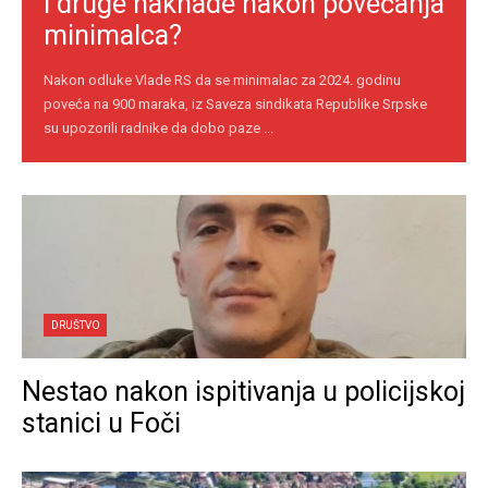
i druge naknade nakon povećanja
minimalca?
Nakon odluke Vlade RS da se minimalac za 2024. godinu
poveća na 900 maraka, iz Saveza sindikata Republike Srpske
su upozorili radnike da dobo paze ...
DRUŠTVO
Nestao nakon ispitivanja u policijskoj
stanici u Foči