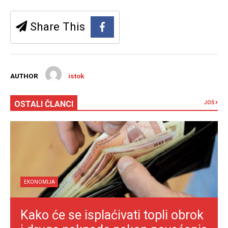
Share This
AUTHOR
istok
OSTALI ČLANCI
JOŠ
EKONOMIJA
Kako će se isplaćivati topli obrok