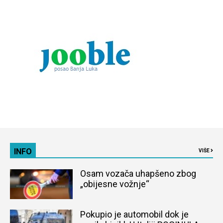
INFO
VIŠE
Osam vozača uhapšeno zbog
„obijesne vožnje“
Pokupio je automobil dok je