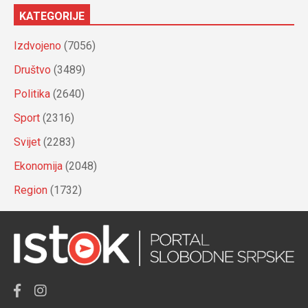
KATEGORIJE
Izdvojeno
(7056)
Društvo
(3489)
Politika
(2640)
Sport
(2316)
Svijet
(2283)
Ekonomija
(2048)
Region
(1732)