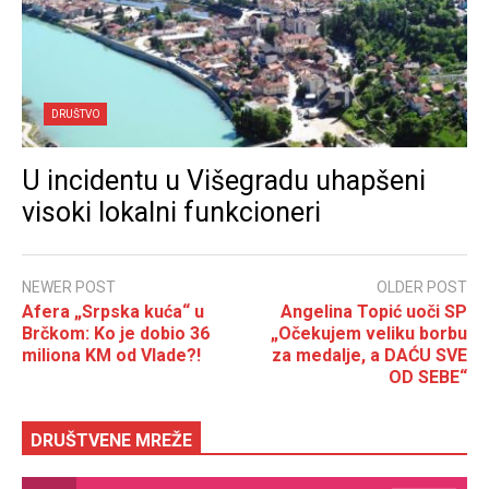
DRUŠTVO
U incidentu u Višegradu uhapšeni
visoki lokalni funkcioneri
NEWER POST
OLDER POST
Afera „Srpska kuća“ u
Angelina Topić uoči SP
Brčkom: Ko je dobio 36
„Očekujem veliku borbu
miliona KM od Vlade?!
za medalje, a DAĆU SVE
OD SEBE“
DRUŠTVENE MREŽE