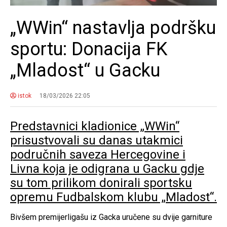
„WWin“ nastavlja podršku
sportu: Donacija FK
„Mladost“ u Gacku
istok
18/03/2026 22:05
Predstavnici kladionice „WWin“
prisustvovali su danas utakmici
područnih saveza Hercegovine i
Livna koja je odigrana u Gacku gdje
su tom prilikom donirali sportsku
opremu Fudbalskom klubu „Mladost“.
Bivšem premijerligašu iz Gacka uručene su dvije garniture