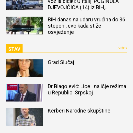
vozila bicikl: U Italiji POGINULA
DJEVOJČICA (14) iz BiH,
naređena obdukcija tijela
BiH danas na udaru vrućina do 36
stepeni, evo kada stiže
osvježenje
STAV
VIŠE
Grad Slučaj
Dr Blagojević: Lice i naličje režima
u Republici Srpskoj
Kerberi Narodne skupštine