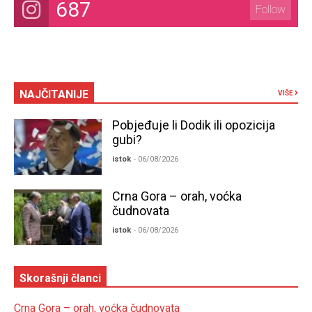
687
Follow
NAJČITANIJE
VIŠE
Pobjeđuje li Dodik ili opozicija
gubi?
istok
- 06/08/2026
Crna Gora – orah, voćka
čudnovata
istok
- 06/08/2026
Skorašnji članci
Crna Gora – orah, voćka čudnovata