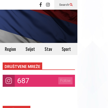
Search
Region
Svijet
Stav
Sport
DRUŠTVENE MREŽE
687
Follow