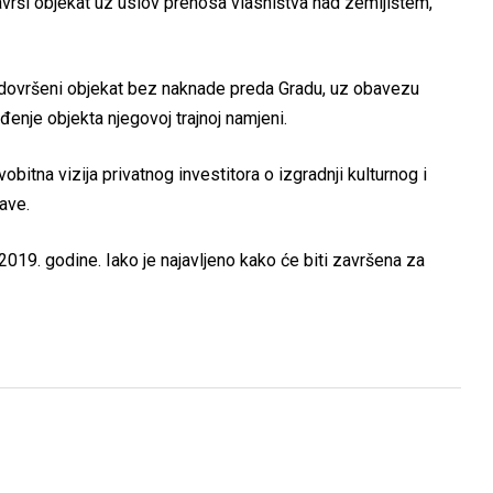
vrši objekat uz uslov prenosa vlasništva nad zemljištem,
nedovršeni objekat bez naknade preda Gradu, uz obavezu
ođenje objekta njegovoj trajnoj namjeni.
obitna vizija privatnog investitora o izgradnji kulturnog i
ave.
2019. godine. Iako je najavljeno kako će biti završena za