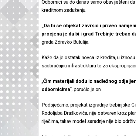
Odbornici su do danas samo obaviješteni da
kreditnom zaduženju.
„Da bi se objekat završio i priveo namjeni
procjena je da bi i grad Trebinje trebao da
grada Zdravko Butulija.
Kaže da je ostatak novca iz kredita, u iznos
saobraćajnu infrastrukturu te za eksproprijaci
„
Čim materijali dođu iz nadležnog odjeljen
odbornicima
“, poručio je on.
Podsjećamo, projekat izgradnje trebinjske Gi
Rodoljuba Draškovića, nije ostvaren kroz pla
riječima, takav model saradnje nije bio održiv