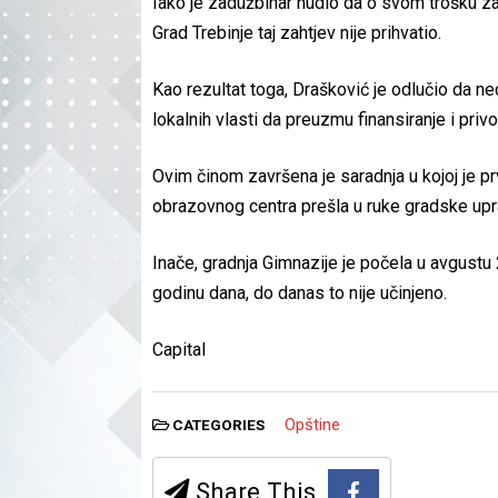
Iako je zadužbinar nudio da o svom trošku za
Grad Trebinje taj zahtjev nije prihvatio.
Kao rezultat toga, Drašković je odlučio da 
lokalnih vlasti da preuzmu finansiranje i priv
Ovim činom završena je saradnja u kojoj je prv
obrazovnog centra prešla u ruke gradske upr
Inače, gradnja Gimnazije je počela u avgustu 
godinu dana, do danas to nije učinjeno.
Capital
Opštine
CATEGORIES
Share This