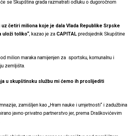
 će se Skupština grada razmatrati odluku o dugoročnom
 uz četiri miliona koje je dala Vlada Republike Srpske
 uloži toliko“
, kazao je za
CAPITAL
predsjednik Skupštine
u od milion maraka namijenjen za sportsku, komunalnu i
ju zemljišta.
ja u skupštinsku službu mi ćemo ih proslijediti
mnazije, zamišljen kao „Hram nauke i umjetnosti“ i zadužbina
nirano javno-privatno partnerstvo jer, prema Draškovićevim
.