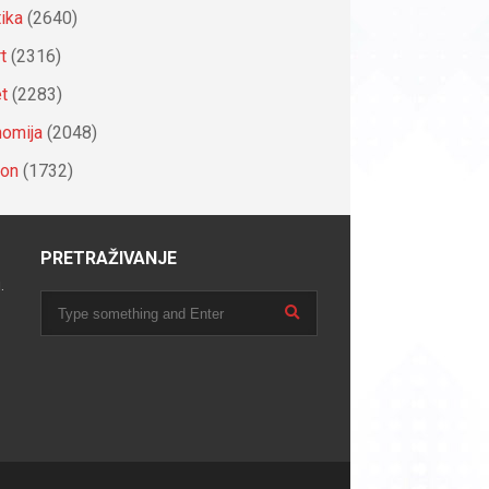
tika
(2640)
t
(2316)
et
(2283)
omija
(2048)
ion
(1732)
PRETRAŽIVANJE
.