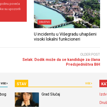
 godinu poveća
ke su upozorili
DRUŠTVO
U incidentu u Višegradu uhapšeni
visoki lokalni funkcioneri
OLDER POST
Selak: Dodik može da se kandiduje za člana
Predsjedništva BiH
STAV
KA
VIŠE
VIŠE
zbog
Grad Slučaj
Izdv
Druš