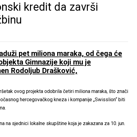
nski kredit da završi
žbinu
zaduži pet miliona maraka, od čega će
 objekta Gimnazije koji mu je
en Rodoljub Drašković,
etak ovog projekta odobrila četiri miliona maraka, što znači
a počasnog hercegovačkog kneza i kompanije „Swisslion“ biti
na.
na na sjednici lokalne skupštine koja je zakazana za 10. jun.