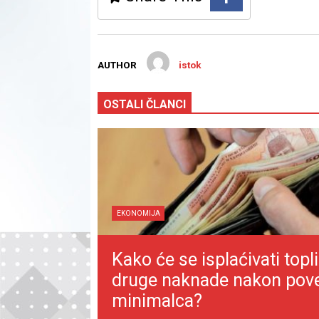
AUTHOR
istok
OSTALI ČLANCI
EKONOMIJA
Kako će se isplaćivati topli
druge naknade nakon pov
minimalca?