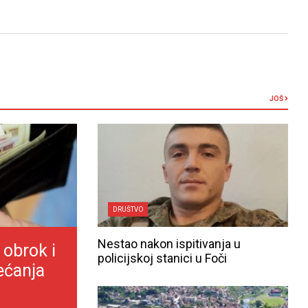
JOŠ
DRUŠTVO
Nestao nakon ispitivanja u
 obrok i
policijskoj stanici u Foči
ećanja