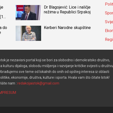
Poli
je
Dr Blagojević: Lice i naličje
režima u Republici Srpskoj
Spor
(14)
a
Svij
a do
Kerberi Narodne skupštine
Ekon
e
Reg
stok je nezavisni portal koji se bori za slobodno i demokratsko društvo,
a kulturu dijaloga, slobodu mišljenja i razvijanje kritičke svijesti u društvu
brađujemo sve teme od lokalnih do onih od opšteg interesa iz oblasti
olitike, ekonomije, društva, kulture i sporta. Hvala vam što čitate Istok!
išite nam :
redakcijaistok@gmail.com
IMPRESUM