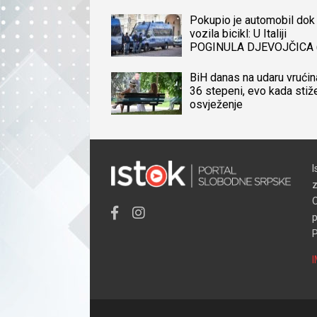
Pokupio je automobil dok 
vozila bicikl: U Italiji
POGINULA DJEVOJČICA 
iz BiH, naređena obdukcij
tijela
BiH danas na udaru vrućin
36 stepeni, evo kada stiž
osvježenje
I
z
O
p
P