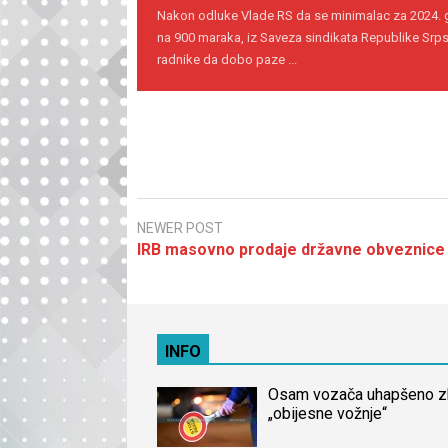
Nakon odluke Vlade RS da se minimalac za 2024.
na 900 maraka, iz Saveza sindikata Republike Srps
radnike da dobo paze ...
NEWER POST
IRB masovno prodaje državne obveznice
INFO
Osam vozača uhapšeno 
„obijesne vožnje“