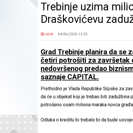
Trebinje uzima milio
Draškovićevu zadu
istok
04/06/2026 13:25
Grad Trebinje planira da se 
četiri potrošiti za završetak
nedovršenog predao biznism
saznaje CAPITAL.
Prethodno je Vlada Republike Srpske za završ
da će u objekat koji je trebao biti zadužbin
potrošeno osam miliona maraka novca građa
Odluka o kreditu bi trebalo bi da bude usvoje